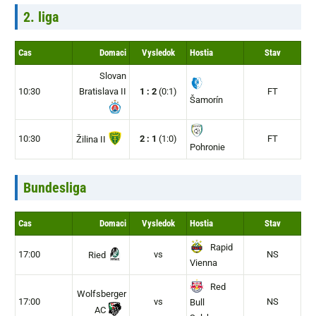
2. liga
Cas
Domaci
Vysledok
Hostia
Stav
Slovan
10:30
Bratislava II
1 : 2
(0:1)
FT
Šamorín
10:30
2 : 1
(1:0)
FT
Žilina II
Pohronie
Bundesliga
Cas
Domaci
Vysledok
Hostia
Stav
Rapid
17:00
vs
NS
Ried
Vienna
Red
Wolfsberger
17:00
vs
NS
Bull
AC