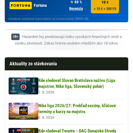
88 %
10 €
Fortuna
Recenzia
+ 10 € + 200 FS
Uvedené stávkové kancelárie sú licencované ÚRHH SR.
Hazardné hry predstavujú riziko vysokých finančných strát a
vzniku závislosti. Zákaz hrania osobám mladším ako 18 rokov.
Aktuality zo stávkovania
Kde sledovať Slovan Bratislava naživo (Liga
majstrov, Niké liga, Slovenský pohár)
7. 8. 2026
Niké liga 2026/27: Prehľad sezóny, kľúčové
termíny a kurzy na majstra
6. 8. 2026
Kde sledovať Twente – DAC Dunajská Streda