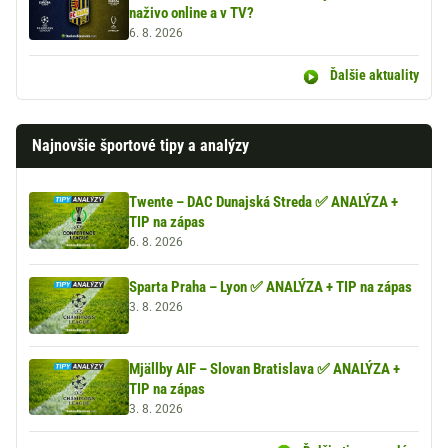
naživo online a v TV?
6. 8. 2026
Ďalšie aktuality
Najnovšie športové tipy a analýzy
Twente – DAC Dunajská Streda ✅ ANALÝZA +
TIP na zápas
6. 8. 2026
Sparta Praha – Lyon ✅ ANALÝZA + TIP na zápas
3. 8. 2026
Mjällby AIF – Slovan Bratislava ✅ ANALÝZA +
TIP na zápas
3. 8. 2026