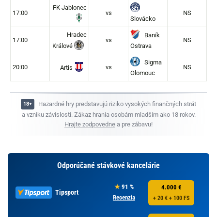
FK Jablonec
17:00
vs
NS
Slovácko
Hradec
Baník
17:00
vs
NS
Králové
Ostrava
Sigma
20:00
vs
NS
Artis
Olomouc
Hazardné hry predstavujú riziko vysokých finančných strát
a vzniku závislosti. Zákaz hrania osobám mladším ako 18 rokov.
Hrajte zodpovedne
a pre zábavu!
Odporúčané stávkové kancelárie
91 %
4.000 €
Tipsport
Recenzia
+ 20 € + 100 FS