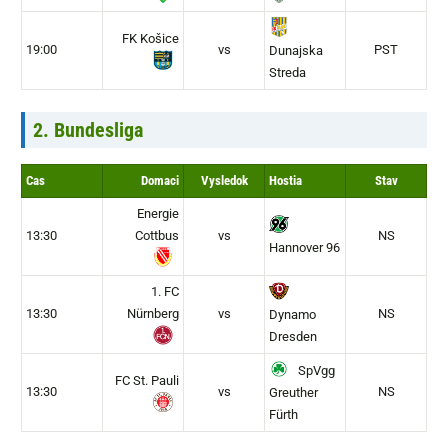
FK Košice
19:00
vs
PST
Dunajska
Streda
2. Bundesliga
Cas
Domaci
Vysledok
Hostia
Stav
Energie
13:30
Cottbus
vs
NS
Hannover 96
1. FC
13:30
Nürnberg
vs
NS
Dynamo
Dresden
SpVgg
FC St. Pauli
13:30
vs
NS
Greuther
Fürth