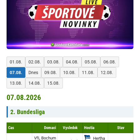
01.08.
02.08.
03.08.
04.08.
05.08.
06.08.
07.08.
Dnes
09.08.
10.08.
11.08.
12.08.
13.08.
14.08.
15.08.
07.08.2026
2. Bundesliga
Cas
Domaci
Vysledok
Hostia
Stav
VfL Bochum
Hertha