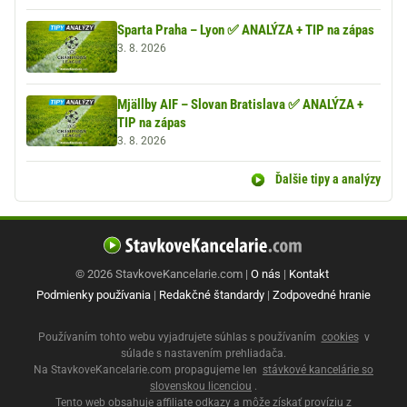
Sparta Praha – Lyon ✅ ANALÝZA + TIP na zápas
3. 8. 2026
Mjällby AIF – Slovan Bratislava ✅ ANALÝZA +
TIP na zápas
3. 8. 2026
Ďalšie tipy a analýzy
© 2026 StavkoveKancelarie.com |
O nás
|
Kontakt
Podmienky používania
|
Redakčné štandardy
|
Zodpovedné hranie
Používaním tohto webu vyjadrujete súhlas s používaním
cookies
v
súlade s nastavením prehliadača.
Na StavkoveKancelarie.com propagujeme len
stávkové kancelárie so
slovenskou licenciou
.
Tento web obsahuje affiliate odkazy a môže získať províziu z