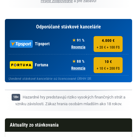
Hrajte zodpovedne
a pre zábavu!
Odporúčané stávkové kancelárie
91 %
4.000 €
Tipsport
Recenzia
+ 20 € + 100 FS
88 %
10 €
Fortuna
Recenzia
+ 10 € + 200 FS
Uvedené stávkové kancelárie sú licencované ÚRHH SR.
Hazardné hry predstavujú riziko vysokých finančných strát a
vzniku závislosti. Zákaz hrania osobám mladším ako 18 rokov.
Aktuality zo stávkovania