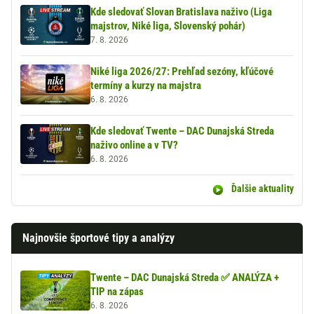
Kde sledovať Slovan Bratislava naživo (Liga
majstrov, Niké liga, Slovenský pohár)
7. 8. 2026
Niké liga 2026/27: Prehľad sezóny, kľúčové
termíny a kurzy na majstra
6. 8. 2026
Kde sledovať Twente – DAC Dunajská Streda
naživo online a v TV?
6. 8. 2026
Ďalšie aktuality
Najnovšie športové tipy a analýzy
Twente – DAC Dunajská Streda ✅ ANALÝZA +
TIP na zápas
6. 8. 2026