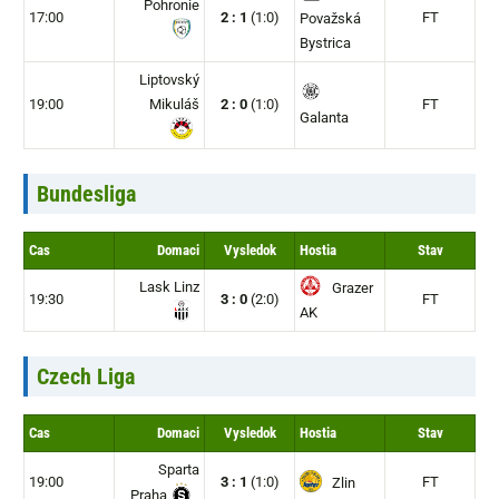
Pohronie
17:00
2 : 1
(1:0)
FT
Považská
Bystrica
Liptovský
19:00
Mikuláš
2 : 0
(1:0)
FT
Galanta
Bundesliga
Cas
Domaci
Vysledok
Hostia
Stav
Lask Linz
Grazer
19:30
3 : 0
(2:0)
FT
AK
Czech Liga
Cas
Domaci
Vysledok
Hostia
Stav
Sparta
19:00
3 : 1
(1:0)
FT
Zlin
Praha