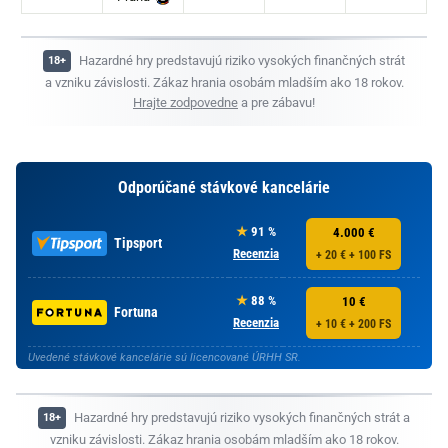
Hazardné hry predstavujú riziko vysokých finančných strát
a vzniku závislosti. Zákaz hrania osobám mladším ako 18 rokov.
Hrajte zodpovedne
a pre zábavu!
Odporúčané stávkové kancelárie
91 %
4.000 €
Tipsport
Recenzia
+ 20 € + 100 FS
88 %
10 €
Fortuna
Recenzia
+ 10 € + 200 FS
Uvedené stávkové kancelárie sú licencované ÚRHH SR.
Hazardné hry predstavujú riziko vysokých finančných strát a
vzniku závislosti. Zákaz hrania osobám mladším ako 18 rokov.