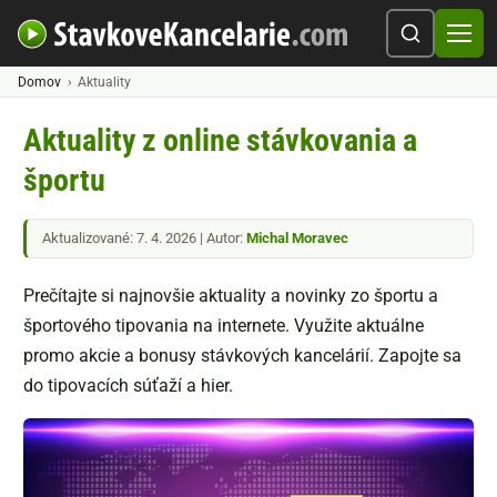
Domov
Aktuality
Aktuality z online stávkovania a
športu
Aktualizované: 7. 4. 2026 | Autor:
Michal Moravec
Prečítajte si najnovšie aktuality a novinky zo športu a
športového tipovania na internete. Využite aktuálne
promo akcie a bonusy stávkových kancelárií. Zapojte sa
do tipovacích súťaží a hier.