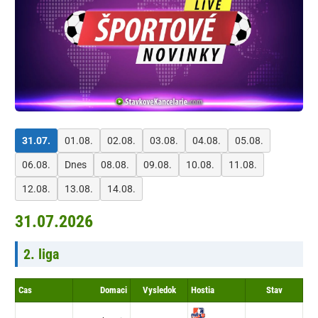
31.07.
01.08.
02.08.
03.08.
04.08.
05.08.
06.08.
Dnes
08.08.
09.08.
10.08.
11.08.
12.08.
13.08.
14.08.
31.07.2026
2. liga
Cas
Domaci
Vysledok
Hostia
Stav