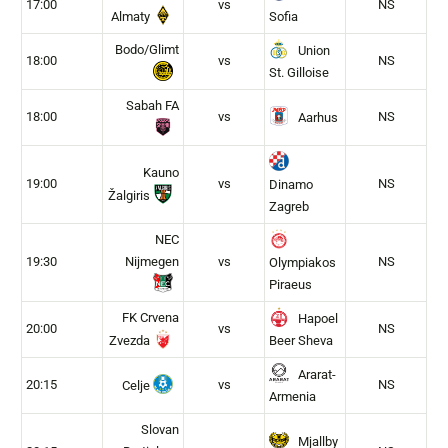
17:00
vs
NS
Almaty
Sofia
Bodo/Glimt
Union
18:00
vs
NS
St. Gilloise
Sabah FA
18:00
vs
NS
Aarhus
Kauno
19:00
vs
NS
Dinamo
Žalgiris
Zagreb
NEC
19:30
Nijmegen
vs
NS
Olympiakos
Piraeus
FK Crvena
Hapoel
20:00
vs
NS
Zvezda
Beer Sheva
Ararat-
20:15
vs
NS
Celje
Armenia
Slovan
Mjallby