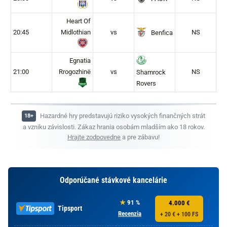
Heart Of
20:45
Midlothian
vs
NS
Benfica
Egnatia
21:00
Rrogozhinë
vs
NS
Shamrock
Rovers
Hazardné hry predstavujú riziko vysokých finančných strát
a vzniku závislosti. Zákaz hrania osobám mladším ako 18 rokov.
Hrajte zodpovedne
a pre zábavu!
Odporúčané stávkové kancelárie
91 %
4.000 €
Tipsport
Recenzia
+ 20 € + 100 FS