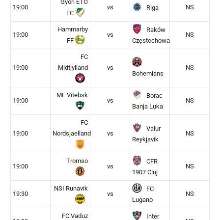
Gyori ETO
19:00
vs
NS
Riga
FC
Hammarby
Raków
19:00
vs
NS
FF
Częstochowa
FC
19:00
Midtjylland
vs
NS
Bohemians
ML Vitebsk
Borac
19:00
vs
NS
Banja Luka
FC
Valur
19:00
Nordsjaelland
vs
NS
Reykjavik
Tromso
CFR
19:00
vs
NS
1907 Cluj
NSI Runavik
FC
19:30
vs
NS
Lugano
FC Vaduz
Inter