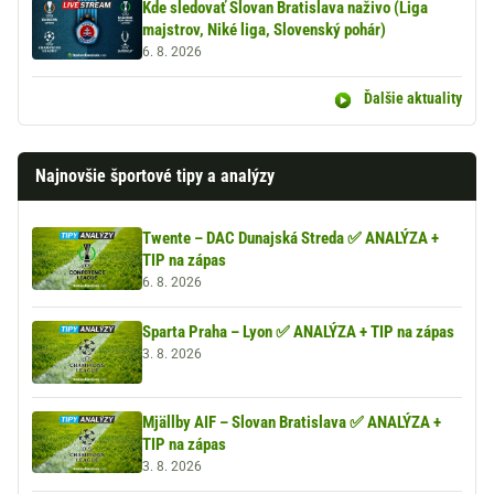
Kde sledovať Slovan Bratislava naživo (Liga
majstrov, Niké liga, Slovenský pohár)
6. 8. 2026
Ďalšie aktuality
Najnovšie športové tipy a analýzy
Twente – DAC Dunajská Streda ✅ ANALÝZA +
TIP na zápas
6. 8. 2026
Sparta Praha – Lyon ✅ ANALÝZA + TIP na zápas
3. 8. 2026
Mjällby AIF – Slovan Bratislava ✅ ANALÝZA +
TIP na zápas
3. 8. 2026