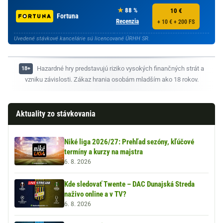
88 %
10 €
Fortuna
Recenzia
+ 10 € + 200 FS
Uvedené stávkové kancelárie sú licencované ÚRHH SR.
Hazardné hry predstavujú riziko vysokých finančných strát a
vzniku závislosti. Zákaz hrania osobám mladším ako 18 rokov.
Aktuality zo stávkovania
Niké liga 2026/27: Prehľad sezóny, kľúčové
termíny a kurzy na majstra
6. 8. 2026
Kde sledovať Twente – DAC Dunajská Streda
naživo online a v TV?
6. 8. 2026