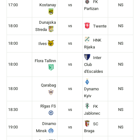
FK
17:00
Kostanay
vs
NS
Partizan
Dunajska
18:00
vs
NS
Twente
Streda
HNK
18:00
vs
NS
Ilves
Rijeka
Inter
Flora Tallinn
18:00
vs
NS
Club
d'Escaldes
Qarabag
18:00
vs
NS
Dynamo
Kyiv
Rīgas FS
FK
18:30
vs
NS
Jablonec
Dinamo
SC
19:00
vs
NS
Minsk
Braga