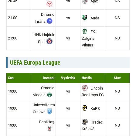
20:45
vs
NS
Ajax
Dinamo
21:00
vs
NS
Auda
Tirana
FK
HNK Hajduk
21:00
vs
NS
Zalgiris
Split
Vilnius
UEFA Europa League
Cas
Domaci
Vysledok
Hostia
Stav
Omonia
Lincoln
19:00
vs
NS
Nicosia
Red Imps FC
Universitatea
19:00
vs
NS
KuPS
Craiova
Beşiktaş
Hradec
19:00
vs
NS
Králové