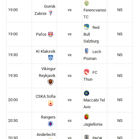
Gornik
19:00
vs
NS
Ferencvarosi
Zabrze
TC
Red
19:00
vs
NS
Pafos
Bull
Salzburg
KI Klaksvik
Lech
19:30
vs
NS
Poznan
Vikingur
FC
19:30
Reykjavik
vs
NS
Thun
CSKA Sofia
20:00
vs
NS
Maccabi Tel
Aviv
Rangers
20:30
vs
NS
Jagiellonia
Anderlecht
20:30
vs
NS
PAOK