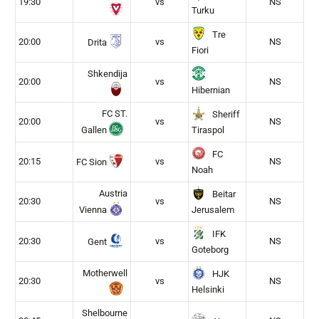
19:30
vs
NS
Turku
Tre
20:00
vs
NS
Drita
Fiori
Shkendija
20:00
vs
NS
Hibernian
FC ST.
Sheriff
20:00
vs
NS
Gallen
Tiraspol
FC
20:15
vs
NS
FC Sion
Noah
Austria
Beitar
20:30
vs
NS
Vienna
Jerusalem
IFK
20:30
vs
NS
Gent
Goteborg
Motherwell
HJK
20:30
vs
NS
Helsinki
Shelbourne