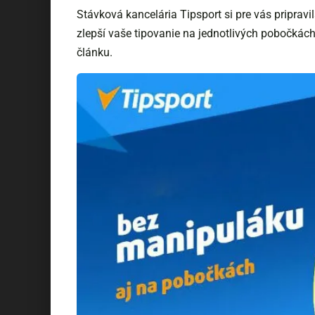
Stávková kancelária Tipsport si pre vás pripravi
zlepší vaše tipovanie na jednotlivých pobočkách
článku.