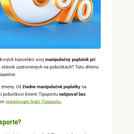
kových kancelárií svoj
manipulačný poplatok pri
ch stávok uzatvorených na pobočkách? Túto dilemu
eúspešne.
e zmeny. Už
žiadne manipulačné poplatky
na
i pobočkoví klienti Tipsportu
natipovať bez
tci
registrovaní hráči Tipsportu
.
psporte?