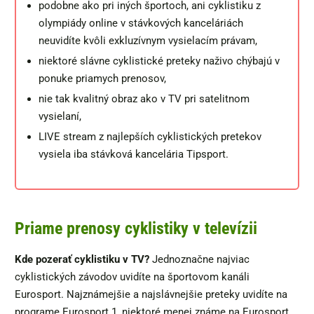
podobne ako pri iných športoch, ani cyklistiku z
olympiády online v stávkových kanceláriách
neuvidíte kvôli exkluzívnym vysielacím právam,
niektoré slávne cyklistické preteky naživo chýbajú v
ponuke priamych prenosov,
nie tak kvalitný obraz ako v TV pri satelitnom
vysielaní,
LIVE stream z najlepších cyklistických pretekov
vysiela iba stávková kancelária Tipsport.
Priame prenosy cyklistiky v televízii
Kde pozerať cyklistiku v TV?
Jednoznačne najviac
cyklistických závodov uvidíte na športovom kanáli
Eurosport. Najznámejšie a najslávnejšie preteky uvidíte na
programe Eurosport 1, niektoré menej známe na Eurosport