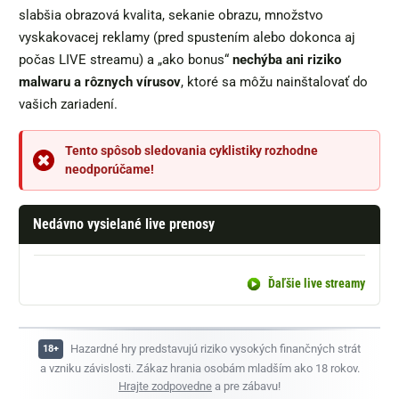
slabšia obrazová kvalita, sekanie obrazu, množstvo
vyskakovacej reklamy (pred spustením alebo dokonca aj
počas LIVE streamu) a „ako bonus“
nechýba ani riziko
malwaru a rôznych vírusov
, ktoré sa môžu nainštalovať do
vašich zariadení.
Tento spôsob sledovania cyklistiky rozhodne
neodporúčame!
Nedávno vysielané live prenosy
Ďaľšie live streamy
Hazardné hry predstavujú riziko vysokých finančných strát
a vzniku závislosti. Zákaz hrania osobám mladším ako 18 rokov.
Hrajte zodpovedne
a pre zábavu!