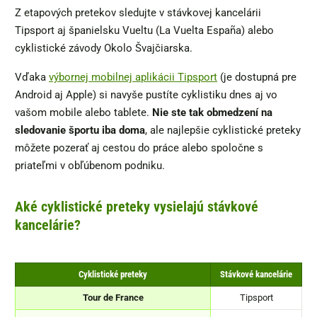
Z etapových pretekov sledujte v stávkovej kancelárii
Tipsport aj španielsku Vueltu (La Vuelta España) alebo
cyklistické závody Okolo Švajčiarska.
Vďaka
výbornej mobilnej aplikácii Tipsport
(je dostupná pre
Android aj Apple) si navyše pustíte cyklistiku dnes aj vo
vašom mobile alebo tablete.
Nie ste tak obmedzení na
sledovanie športu iba doma
, ale najlepšie cyklistické preteky
môžete pozerať aj cestou do práce alebo spoločne s
priateľmi v obľúbenom podniku.
Aké cyklistické preteky vysielajú stávkové
kancelárie?
Cyklistické preteky
Stávkové kancelárie
Tour de France
Tipsport