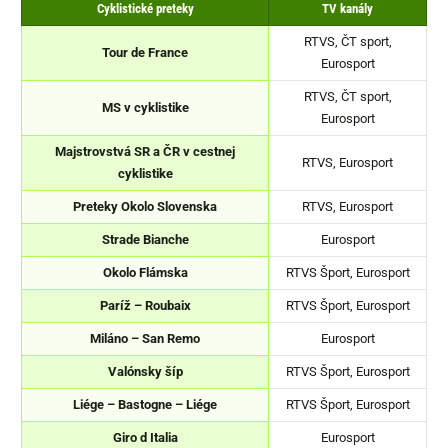
Cyklistické preteky
TV kanály
RTVS, ČT sport,
Tour de France
Eurosport
RTVS, ČT sport,
MS v cyklistike
Eurosport
Majstrovstvá SR a ČR v cestnej
RTVS, Eurosport
cyklistike
Preteky Okolo Slovenska
RTVS, Eurosport
Strade Bianche
Eurosport
Okolo Flámska
RTVS Šport, Eurosport
Paríž – Roubaix
RTVS Šport, Eurosport
Miláno – San Remo
Eurosport
Valónsky šíp
RTVS Šport, Eurosport
Liége – Bastogne – Liége
RTVS Šport, Eurosport
Giro d Italia
Eurosport