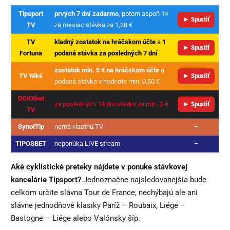
Tipsport
prvých 7 dní zadarmo
, potom aspoň 1×
► Spustiť
TV
za mesiac stávka za 1,20 €
TV
kladný zostatok na hráčskom účte
a
1
► Spustiť
Fortuna
podaná stávka za posledných 7 dní
zostatok min. 5 € na hráčskom účte
a
TV Niké
► Spustiť
podaná stávka v hodnote min. 0,50 €
DOXXbet
za posledných 14 dní stávka za min. 2 €
► Spustiť
TV
SynotTip
nemá vlastnú TV
–
TIPOSBET
neponúka LIVE stream
–
Aké cyklistické preteky nájdete v ponuke stávkovej
kancelárie Tipsport?
Jednoznačne najsledovanejšia bude
celkom určite slávna Tour de France, nechýbajú ale ani
slávne jednodňové klasiky Paríž – Roubaix, Liége –
Bastogne – Liége alebo Valónsky šíp.