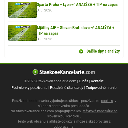
Sparta Praha – Lyon ✅ ANALÝZA + TIP na zápas
3. 8. 2026
Mjällby AIF – Slovan Bratislava ✅ ANALÝZA +
TIP na zápas
3. 8. 2026
Ďalšie tipy a analýzy
© 2026 StavkoveKancelarie.com |
O nás
|
Kontakt
Podmienky používania
|
Redakčné štandardy
|
Zodpovedné hranie
Používaním tohto webu vyjadrujete súhlas s používaním
cookies
v
súlade s nastavením prehliadača.
Na StavkoveKancelarie.com propagujeme len
stávkové kancelárie so
slovenskou licenciou
.
Tento web obsahuje affiliate odkazy a môže získať províziu z
odporúčania.