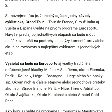
2.
Samozrejmosťou je, že
nechýbajú ani jedny závody
cyklistickej Grand Tour
– Tour de France, Giro d' Italia aj
Vuelta a España uvidíte na prvom programe Eurosportu.
Navyše, pred aj po jednotlivých etapách sa budú môcť
fanúšikovia tešiť na postrehy a analýzy komentátorov alebo
aktuálne rozhovory s najlepšími cyklistami z jednotlivých
etáp.
Vysielať sa budú na Eurosporte
aj všetky tradičné a
obľúbené
jarné klasiky
Miláno – San Remo, okolo Flámska,
Paríž – Roubaix, Liége – Bastogne – Liége alebo Valónsky
šíp. Okrem nich aj ďalšie etapové alebo jednodňové preteky
ako napr. Strade Bianche, Paríž – Nice, Tirreno Adriatico,
Okolo Švajčiarska, Okolo Katalánska alebo Amstel Gold
Race.
Ako bonus uvidíte na programe Eurosportu aj Majstrovstvá