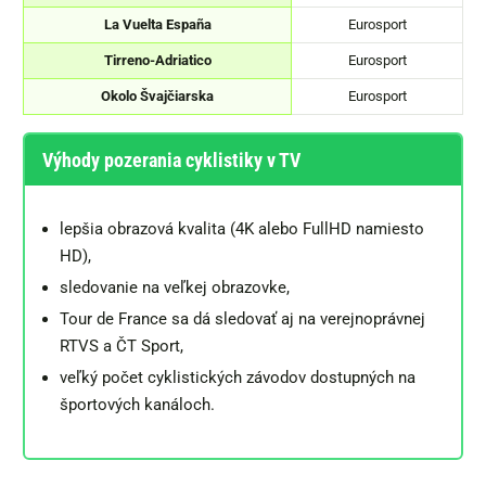
La Vuelta España
Eurosport
Tirreno-Adriatico
Eurosport
Okolo Švajčiarska
Eurosport
Výhody pozerania cyklistiky v TV
lepšia obrazová kvalita (4K alebo FullHD namiesto
HD),
sledovanie na veľkej obrazovke,
Tour de France sa dá sledovať aj na verejnoprávnej
RTVS a ČT Sport,
veľký počet cyklistických závodov dostupných na
športových kanáloch.