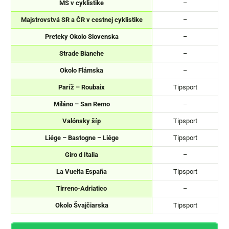
MS v cyklistike
–
Majstrovstvá SR a ČR v cestnej cyklistike
–
Preteky Okolo Slovenska
–
Strade Bianche
–
Okolo Flámska
–
Paríž – Roubaix
Tipsport
Miláno – San Remo
–
Valónsky šíp
Tipsport
Liége – Bastogne – Liége
Tipsport
Giro d Italia
–
La Vuelta España
Tipsport
Tirreno-Adriatico
–
Okolo Švajčiarska
Tipsport