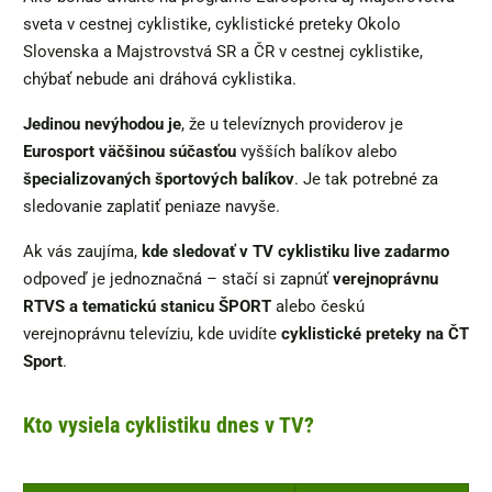
sveta v cestnej cyklistike, cyklistické preteky Okolo
Slovenska a Majstrovstvá SR a ČR v cestnej cyklistike,
chýbať nebude ani dráhová cyklistika.
Jedinou nevýhodou je
, že u televíznych providerov je
Eurosport väčšinou súčasťou
vyšších balíkov alebo
špecializovaných športových balíkov
. Je tak potrebné za
sledovanie zaplatiť peniaze navyše.
Ak vás zaujíma,
kde sledovať v TV cyklistiku live zadarmo
odpoveď je jednoznačná – stačí si zapnúť
verejnoprávnu
RTVS a tematickú stanicu ŠPORT
alebo českú
verejnoprávnu televíziu, kde uvidíte
cyklistické preteky na ČT
Sport
.
Kto vysiela cyklistiku dnes v TV?