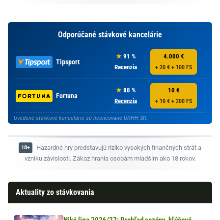
Odporúčané stávkové kancelárie
91 %
4.000 €
Tipsport
Recenzia
+ 20 € + 100 FS
88 %
10 €
Fortuna
Recenzia
+ 10 € + 200 FS
Uvedené stávkové kancelárie sú licencované ÚRHH SR.
Hazardné hry predstavujú riziko vysokých finančných strát a
vzniku závislosti. Zákaz hrania osobám mladším ako 18 rokov.
Aktuality zo stávkovania
Niké liga 2026/27: Prehľad sezóny, kľúčové