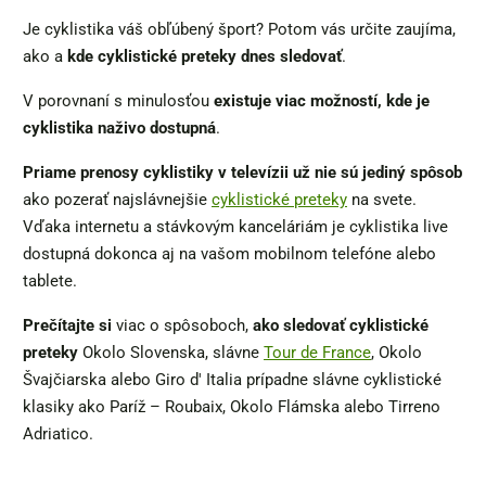
Je cyklistika váš obľúbený šport? Potom vás určite zaujíma,
ako a
kde cyklistické preteky dnes sledovať
.
V porovnaní s minulosťou
existuje viac možností, kde je
cyklistika naživo dostupná
.
Priame prenosy cyklistiky v televízii už nie sú jediný spôsob
ako pozerať najslávnejšie
cyklistické preteky
na svete.
Vďaka internetu a stávkovým kanceláriám je cyklistika live
dostupná dokonca aj na vašom mobilnom telefóne alebo
tablete.
Prečítajte si
viac o spôsoboch,
ako sledovať cyklistické
preteky
Okolo Slovenska, slávne
Tour de France
, Okolo
Švajčiarska alebo Giro d' Italia prípadne slávne cyklistické
klasiky ako Paríž – Roubaix, Okolo Flámska alebo Tirreno
Adriatico.