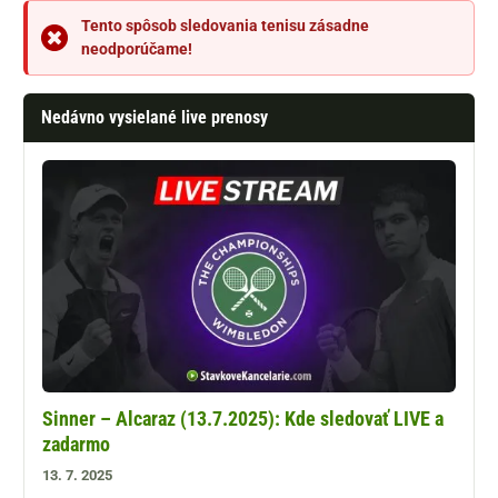
Tento spôsob sledovania tenisu zásadne
neodporúčame!
Nedávno vysielané live prenosy
Sinner – Alcaraz (13.7.2025): Kde sledovať LIVE a
zadarmo
13. 7. 2025