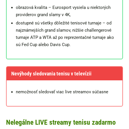
obrazová kvalita – Eurosport vysiela u niektorých
providerov grand slamy v 4K,
dostupné sú všetky dôležité tenisové turnaje – od
najznámejších grand slamov, nižšie challengerové
turnaje ATP a WTA až po reprezentačné turnaje ako
sú Fed Cup alebo Davis Cup.
Nevýhody sledovania tenisu v televízii
nemožnosť sledovať viac live streamov súčasne
Nelegálne LIVE streamy tenisu zadarmo