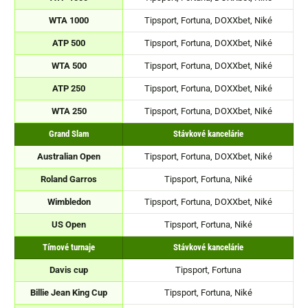
WTA 1000
Tipsport, Fortuna, DOXXbet, Niké
ATP 500
Tipsport, Fortuna, DOXXbet, Niké
WTA 500
Tipsport, Fortuna, DOXXbet, Niké
ATP 250
Tipsport, Fortuna, DOXXbet, Niké
WTA 250
Tipsport, Fortuna, DOXXbet, Niké
Grand Slam
Stávkové kancelárie
Australian Open
Tipsport, Fortuna, DOXXbet, Niké
Roland Garros
Tipsport, Fortuna, Niké
Wimbledon
Tipsport, Fortuna, DOXXbet, Niké
US Open
Tipsport, Fortuna, Niké
Tímové turnaje
Stávkové kancelárie
Davis cup
Tipsport, Fortuna
Billie Jean King Cup
Tipsport, Fortuna, Niké