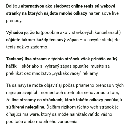
Ďalšou
alternatívou ako sledovať online tenis sú webové
stránky na ktorých nájdete mnohé odkazy
na tenisové live
prenosy.
Výhodou je, že tu
(podobne ako v stávkových kanceláriách)
nájdete takmer každý tenisový zápas
– a navyše sledujete
tenis naživo zadarmo.
Tenisový live stream z týchto stránok však prináša veľký
háčik
– skôr ako si vybraný zápas spustíte, musíte sa
preklikať cez množstvo „vyskakovacej“ reklamy.
Tá sa navyše môže objaviť aj počas priameho prenosu v tých
najnapínavejších momentoch stretnutia nehovoriac o tom,
že
live streamy na stránkach, ktoré takéto odkazy ponúkajú
sú šírené nelegálne
. Ďalším rizikom týchto web stránok je
číhajúci malware, ktorý sa môže nainštalovať do vášho
počítača alebo mobilného zariadenia.