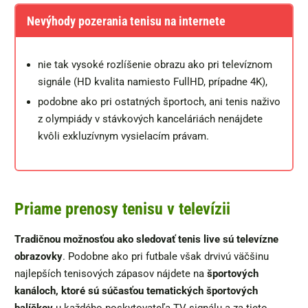
Nevýhody pozerania tenisu na internete
nie tak vysoké rozlíšenie obrazu ako pri televíznom
signále (HD kvalita namiesto FullHD, prípadne 4K),
podobne ako pri ostatných športoch, ani tenis naživo
z olympiády v stávkových kanceláriách nenájdete
kvôli exkluzívnym vysielacím právam.
Priame prenosy tenisu v televízii
Tradičnou možnosťou ako sledovať tenis live sú televízne
obrazovky
. Podobne ako pri futbale však drvivú väčšinu
najlepších tenisových zápasov nájdete na
športových
kanáloch, ktoré sú súčasťou tematických športových
balíčkov
u každého poskytovateľa TV signálu a za tieto