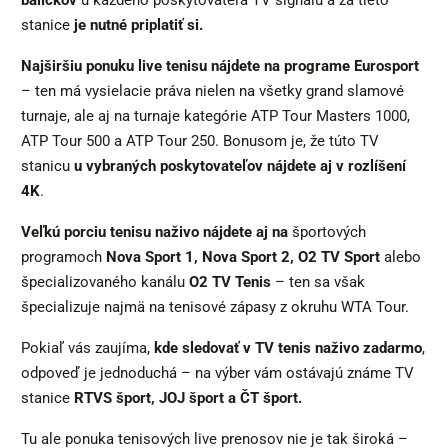
stanice
je nutné priplatiť si.
Najširšiu ponuku live tenisu nájdete na programe Eurosport
– ten má vysielacie práva nielen na všetky grand slamové
turnaje, ale aj na turnaje kategórie ATP Tour Masters 1000,
ATP Tour 500 a ATP Tour 250. Bonusom je, že túto TV
stanicu
u vybraných poskytovateľov nájdete a
j v rozlíšení
4K
.
Veľkú porciu tenisu naživo nájdete aj na
športových
programoch
Nova Sport 1, Nova Sport 2, O2 TV Sport
alebo
špecializovaného kanálu
O2 TV Tenis
– ten sa však
špecializuje najmä na tenisové zápasy z okruhu WTA Tour.
Pokiaľ vás zaujíma,
kde sledovať v TV tenis naživo zadarmo
,
odpoveď je jednoduchá – na výber vám ostávajú známe TV
stanice
RTVS šport, JOJ šport a ČT šport.
Tu ale ponuka tenisových live prenosov nie je tak široká –