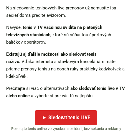
Na sledovanie tenisových live prenosov už nemusíte iba
sedieť doma pred televízorom.
Navyše,
tenis v TV väčšinou uvidíte na platených
televíznych staniciach
, ktoré sú súčasťou športových
balíčkov operátorov.
Existujú aj ďalšie možnosti ako sledovať tenis
naživo.
Vďaka internetu a stávkovým kanceláriám máte
priame prenosy tenisu na dosah ruky prakticky kedykoľvek a
kdekoľvek.
Prečítajte si viac o alternatívach
ako sledovať tenis live v TV
alebo online
a vyberte si pre vás tú najlepšiu.
► Sledovať tenis LIVE
Pozerajte tenis online vo vysokom rozlíšení, bez sekania a reklamy