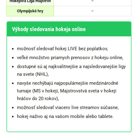
Hokejová Liga majstrov
–
Olympijské hry
–
Výhody sledovania hokeja online
možnosť sledovať hokej LIVE bez poplatkov,
veľké množstvo priamych prenosov z hokeju online,
dostupné sú aj najkvalitnejšie a najsledovanejšie ligy
na svete (NHL),
navyše nechýbajú najpopulárnejšie medzinárodné
turnaje (MS v hokeji, Majstrovstvá sveta v hokeji
hráčov do 20 rokov),
možnosť sledovať viacero live streamov súčasne,
hokej naživo aj na vašom mobile alebo tablete.