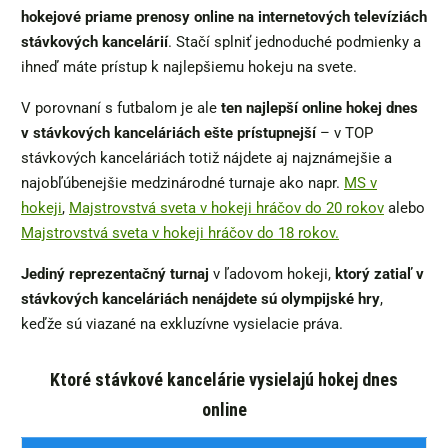
hokejové priame prenosy online na internetových televíziách
stávkových kancelárií
. Stačí splniť jednoduché podmienky a
ihneď máte prístup k najlepšiemu hokeju na svete.
V porovnaní s futbalom je ale
ten najlepší online hokej dnes
v stávkových kanceláriách ešte prístupnejší
– v TOP
stávkových kanceláriách totiž nájdete aj najznámejšie a
najobľúbenejšie medzinárodné turnaje ako napr.
MS v
hokeji
,
Majstrovstvá sveta v hokeji hráčov do 20 rokov
alebo
Majstrovstvá sveta v hokeji hráčov do 18 rokov.
Jediný reprezentačný turnaj
v ľadovom hokeji,
ktorý zatiaľ v
stávkových kanceláriách nenájdete sú olympijské hry
,
keďže sú viazané na exkluzívne vysielacie práva.
Ktoré stávkové kancelárie vysielajú hokej dnes
online