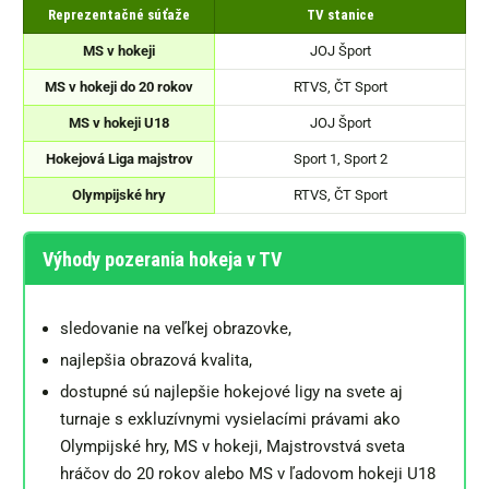
Reprezentačné súťaže
TV stanice
MS v hokeji
JOJ Šport
MS v hokeji do 20 rokov
RTVS, ČT Sport
MS v hokeji U18
JOJ Šport
Hokejová Liga majstrov
Sport 1, Sport 2
Olympijské hry
RTVS, ČT Sport
Výhody pozerania hokeja v TV
sledovanie na veľkej obrazovke,
najlepšia obrazová kvalita,
dostupné sú najlepšie hokejové ligy na svete aj
turnaje s exkluzívnymi vysielacími právami ako
Olympijské hry, MS v hokeji, Majstrovstvá sveta
hráčov do 20 rokov alebo MS v ľadovom hokeji U18