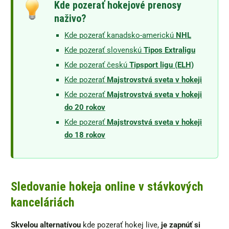
Kde pozerať hokejové prenosy
naživo?
Kde pozerať kanadsko-americkú
NHL
Kde pozerať slovenskú
Tipos Extraligu
Kde pozerať českú
Tipsport ligu (ELH)
Kde pozerať
Majstrovstvá sveta v hokeji
Kde pozerať
Majstrovstvá sveta v hokeji
do 20 rokov
Kde pozerať
Majstrovstvá sveta v hokeji
do 18 rokov
Sledovanie hokeja online v stávkových
kanceláriách
Skvelou alternatívou
kde pozerať hokej live,
je zapnúť si