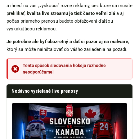
a ihneď na vás „vyskočia“ rôzne reklamy, cez ktoré sa musíte
preklikať,
kvalita live streamu je tiež často veľmi zlá
a aj
počas priameho prenosu budete obťažovaní ďalšou
vyskakujúcou reklamou.
Je potrebné ale byť obozretný a dať si pozor aj na malware
,
ktorý sa môže nainštalovať do vášho zariadenia na pozadí.
Tento spôsob sledovania hokeja rozhodne
neodporúčame!
Nedávno vysielané live prenosy