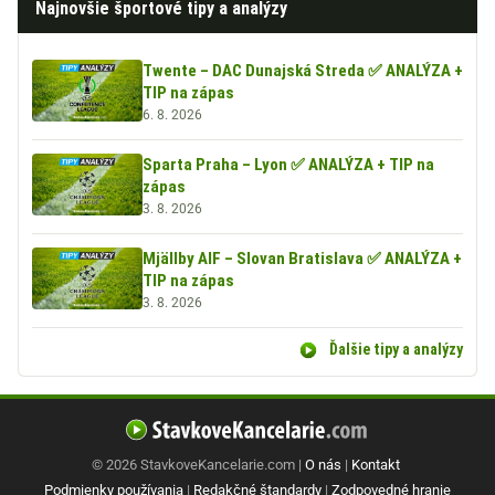
Najnovšie športové tipy a analýzy
Twente – DAC Dunajská Streda ✅ ANALÝZA +
TIP na zápas
6. 8. 2026
Sparta Praha – Lyon ✅ ANALÝZA + TIP na
zápas
3. 8. 2026
Mjällby AIF – Slovan Bratislava ✅ ANALÝZA +
TIP na zápas
3. 8. 2026
Ďalšie tipy a analýzy
© 2026 StavkoveKancelarie.com |
O nás
|
Kontakt
Podmienky používania
|
Redakčné štandardy
|
Zodpovedné hranie