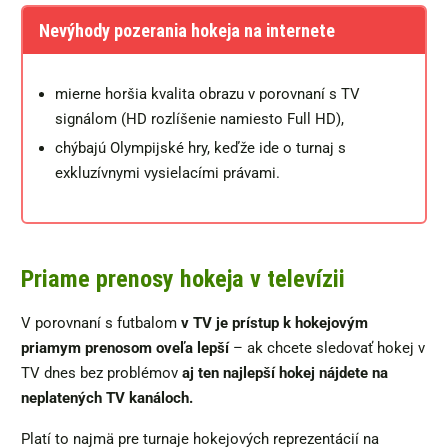
Nevýhody pozerania hokeja na internete
mierne horšia kvalita obrazu v porovnaní s TV
signálom (HD rozlíšenie namiesto Full HD),
chýbajú Olympijské hry, keďže ide o turnaj s
exkluzívnymi vysielacími právami.
Priame prenosy hokeja v televízii
V porovnaní s futbalom
v TV je prístup k hokejovým
priamym prenosom oveľa lepší
– ak chcete sledovať hokej v
TV dnes bez problémov
aj ten najlepší hokej nájdete na
neplatených TV kanáloch.
Platí to najmä pre turnaje hokejových reprezentácií na