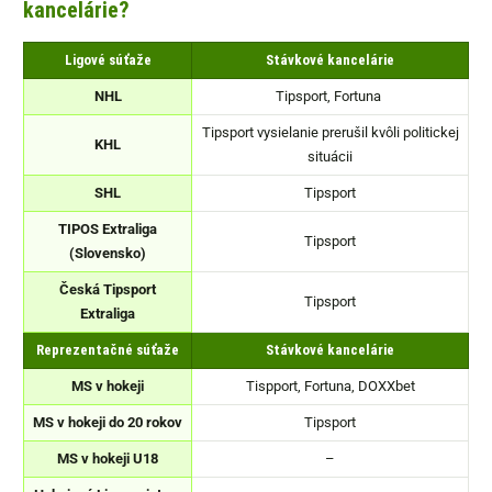
kancelárie?
Ligové súťaže
Stávkové kancelárie
NHL
Tipsport, Fortuna
Tipsport vysielanie prerušil kvôli politickej
KHL
situácii
SHL
Tipsport
TIPOS Extraliga
Tipsport
(Slovensko)
Česká Tipsport
Tipsport
Extraliga
Reprezentačné súťaže
Stávkové kancelárie
MS v hokeji
Tispport, Fortuna, DOXXbet
MS v hokeji do 20 rokov
Tipsport
MS v hokeji U18
–