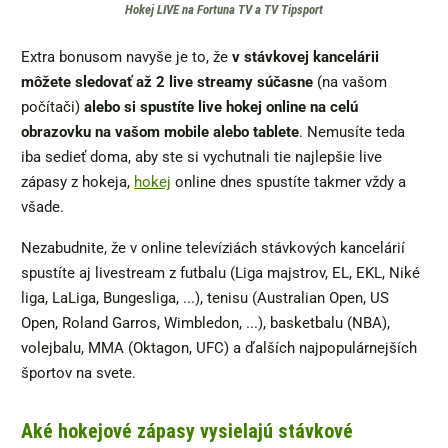
Hokej LIVE na Fortuna TV a TV Tipsport
Extra bonusom navyše je to, že
v stávkovej kancelárii
môžete sledovať až 2 live streamy súčasne
(na vašom
počítači)
alebo si spustíte live hokej online na celú
obrazovku na vašom mobile alebo tablete
. Nemusíte teda
iba sedieť doma, aby ste si vychutnali tie najlepšie live
zápasy z hokeja,
hokej
online dnes spustíte takmer vždy a
všade.
Nezabudnite, že v online televíziách stávkových kancelárií
spustíte aj livestream z futbalu (Liga majstrov, EL, EKL, Niké
liga, LaLiga, Bungesliga, ...), tenisu (Australian Open, US
Open, Roland Garros, Wimbledon, ...), basketbalu (NBA),
volejbalu, MMA (Oktagon, UFC) a ďalších najpopulárnejších
športov na svete.
Aké hokejové zápasy vysielajú stávkové