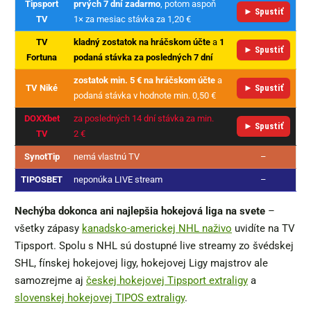
Tipsport
prvých 7 dní zadarmo
, potom aspoň
► Spustiť
TV
1× za mesiac stávka za 1,20 €
TV
kladný zostatok na hráčskom účte
a
1
► Spustiť
Fortuna
podaná stávka za posledných 7 dní
zostatok min. 5 € na hráčskom účte
a
TV Niké
► Spustiť
podaná stávka v hodnote min. 0,50 €
DOXXbet
za posledných 14 dní stávka za min.
► Spustiť
TV
2 €
SynotTip
nemá vlastnú TV
–
TIPOSBET
neponúka LIVE stream
–
Nechýba dokonca ani najlepšia hokejová liga na svete
–
všetky zápasy
kanadsko-americkej NHL naživo
uvidíte na TV
Tipsport. Spolu s NHL sú dostupné live streamy zo švédskej
SHL, fínskej hokejovej ligy, hokejovej Ligy majstrov ale
samozrejme aj
českej hokejovej Tipsport extraligy
a
slovenskej hokejovej TIPOS extraligy
.