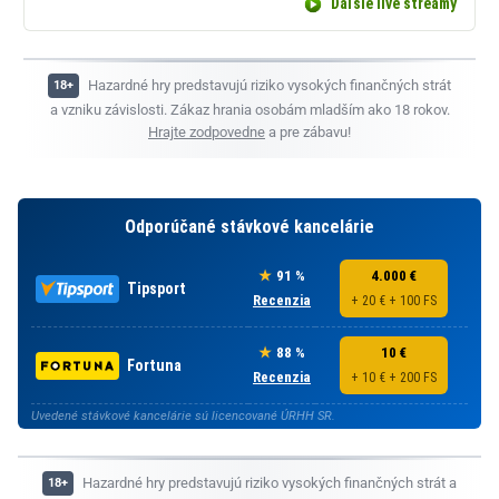
Ďaľšie live streamy
Hazardné hry predstavujú riziko vysokých finančných strát
a vzniku závislosti. Zákaz hrania osobám mladším ako 18 rokov.
Hrajte zodpovedne
a pre zábavu!
Odporúčané stávkové kancelárie
91 %
4.000 €
Tipsport
Recenzia
+ 20 € + 100 FS
88 %
10 €
Fortuna
Recenzia
+ 10 € + 200 FS
Uvedené stávkové kancelárie sú licencované ÚRHH SR.
Hazardné hry predstavujú riziko vysokých finančných strát a