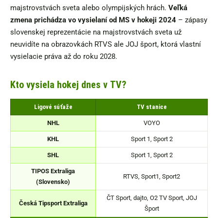
majstrovstvách sveta alebo olympijských hrách.
Veľká
zmena prichádza vo vysielaní od MS v hokeji 2024
– zápasy
slovenskej reprezentácie na majstrovstvách sveta už
neuvidíte na obrazovkách RTVS ale JOJ šport, ktorá vlastní
vysielacie práva až do roku 2028.
Kto vysiela hokej dnes v TV?
Ligové súťaže
TV stanice
NHL
VOYO
KHL
Sport 1, Sport 2
SHL
Sport 1, Sport 2
TIPOS Extraliga
RTVS, Sport1, Sport2
(Slovensko)
ČT Sport, dajto, O2 TV Sport, JOJ
Česká Tipsport Extraliga
Šport