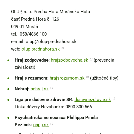
OLÚP, n. o. Predná Hora Muránska Huta
časť Predná Hora č. 126
049 01 Muráň
tel.: 058/4866 100
e-mail: olup@olup-prednahora.sk
web:
olup-prednahora.sk
Hraj zodpovedne:
hrajzodpovedne.sk
(prevencia
závislosti)
Hraj s rozumom:
hrajsrozumom.sk
(užitočné tipy)
Nehraj
:
nehraj.sk
Liga pre duševné zdravie SR:
dusevnezdravie.sk
Linka dôvery Nezábudka: 0800 800 566
Psychiatrická nemocnica Phillippa Pinela
Pezinok:
pnpp.sk