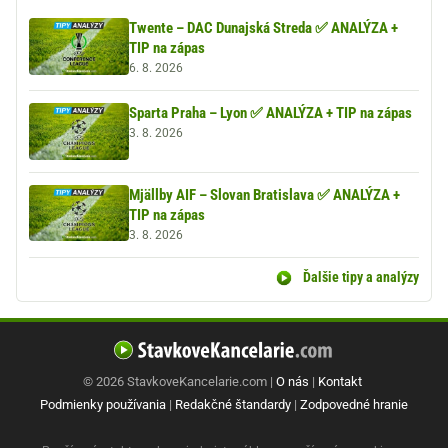
Twente – DAC Dunajská Streda ✅ ANALÝZA +
TIP na zápas
6. 8. 2026
Sparta Praha – Lyon ✅ ANALÝZA + TIP na zápas
3. 8. 2026
Mjällby AIF – Slovan Bratislava ✅ ANALÝZA +
TIP na zápas
3. 8. 2026
Ďalšie tipy a analýzy
© 2026 StavkoveKancelarie.com |
O nás
|
Kontakt
Podmienky používania
|
Redakčné štandardy
|
Zodpovedné hranie