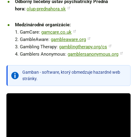
Odborný liečebný ústav psychiatrický Predná
hora:
olup-prednahora.sk
Medzinárodné organizácie:
1. GamCare:
gamcare.co.uk
2. GambleAware:
gambleaware.org
3. Gambling Therapy:
gamblingtherapy.org/cs
4. Gamblers Anonymous:
gamblersanonymous.org
Gamban - software, ktorý obmedzuje hazardné web
stránky.