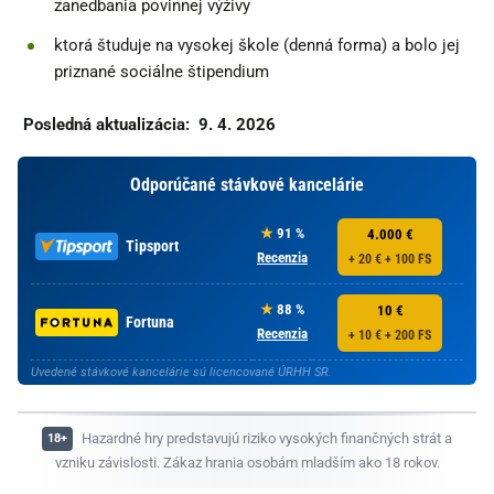
zanedbania povinnej výživy
ktorá študuje na vysokej škole (denná forma) a bolo jej
priznané sociálne štipendium
Posledná aktualizácia:
9. 4. 2026
Odporúčané stávkové kancelárie
91 %
4.000 €
Tipsport
Recenzia
+ 20 € + 100 FS
88 %
10 €
Fortuna
Recenzia
+ 10 € + 200 FS
Uvedené stávkové kancelárie sú licencované ÚRHH SR.
Hazardné hry predstavujú riziko vysokých finančných strát a
vzniku závislosti. Zákaz hrania osobám mladším ako 18 rokov.