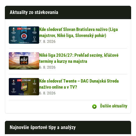
Aktuality zo stávkovania
Kde sledovať Slovan Bratislava naživo (Liga
majstrov, Niké liga, Slovenský pohár)
7. 8. 2026
Niké liga 2026/27: Prehľad sezóny, kľúčové
termíny a kurzy na majstra
6. 8. 2026
Kde sledovať Twente – DAC Dunajská Streda
naživo online a v TV?
6. 8. 2026
Ďalšie aktuality
Najnovšie športové tipy a analýzy