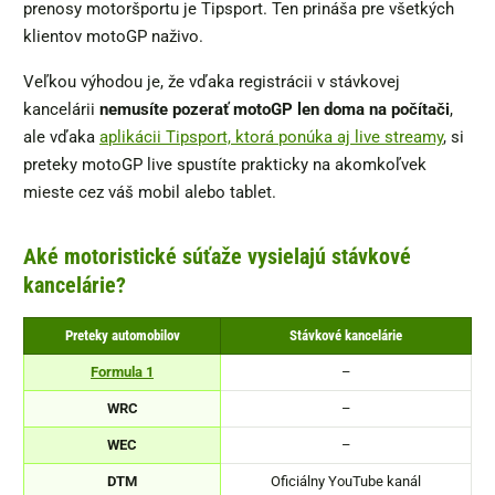
prenosy motoršportu je Tipsport. Ten prináša pre všetkých
klientov motoGP naživo.
Veľkou výhodou je, že vďaka registrácii v stávkovej
kancelárii
nemusíte pozerať motoGP len doma na počítači
,
ale vďaka
aplikácii Tipsport, ktorá ponúka aj live streamy
, si
preteky motoGP live spustíte prakticky na akomkoľvek
mieste cez váš mobil alebo tablet.
Aké motoristické súťaže vysielajú stávkové
kancelárie?
Preteky automobilov
Stávkové kancelárie
Formula 1
–
WRC
–
WEC
–
DTM
Oficiálny YouTube kanál