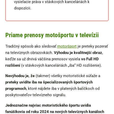
vysielacie práva v stávkových kanceláriách k
dispozícii.
Priame prenosy motošportu v televízii
Tradičný spôsob ako sledovať
motoršport
je preteky pozerať
na televíznych obrazovkách.
Výhodou je kvalitnejší obraz
,
keďže sa už drvivá väčšina prenosov vysiela
vo Full HD
rozlíšení
(v stávkových kanceláriách „iba“ HD rozlíšenie).
Nevýhodou je, že
(takmer) všetky motoristické súťaže a
preteky uvidíte iba na špecializovaných športových
programoch
, ktoré nájdete iba v platených balíčkoch od
poskytovateľov televízneho signálu.
Jednoznačne najviac motoristického športu uvidia
fanúšikovia od roku 2024 na nových televíznych kanáloch