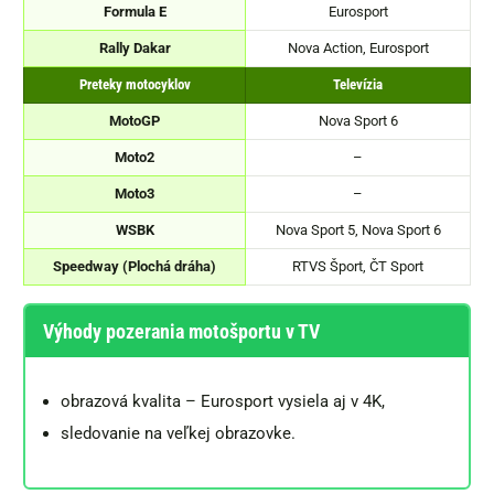
Formula E
Eurosport
Rally Dakar
Nova Action, Eurosport
Preteky motocyklov
Televízia
MotoGP
Nova Sport 6
Moto2
–
Moto3
–
WSBK
Nova Sport 5, Nova Sport 6
Speedway (Plochá dráha)
RTVS Šport, ČT Sport
Výhody pozerania motošportu v TV
obrazová kvalita – Eurosport vysiela aj v 4K,
sledovanie na veľkej obrazovke.