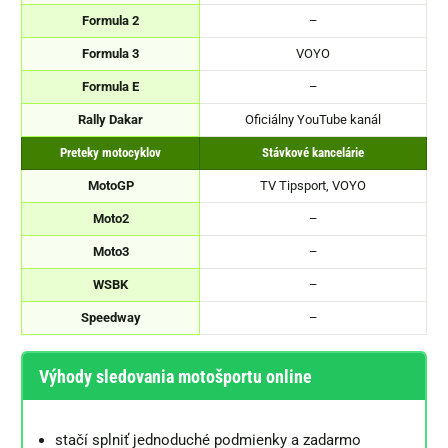
Formula 2
–
Formula 3
VOYO
Formula E
–
Rally Dakar
Oficiálny YouTube kanál
Preteky motocyklov
Stávkové kancelárie
MotoGP
TV Tipsport, VOYO
Moto2
–
Moto3
–
WSBK
–
Speedway
–
Výhody sledovania motošportu online
stačí splniť jednoduché podmienky a zadarmo