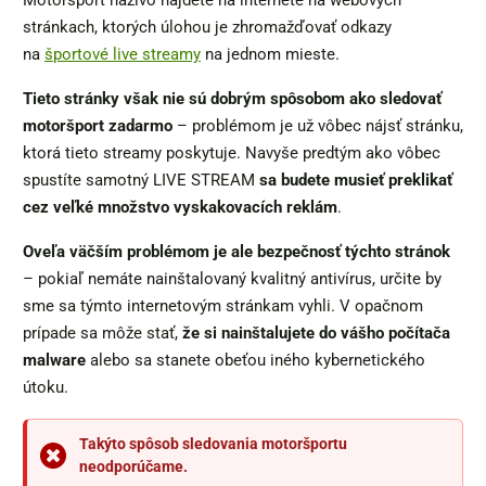
stránkach, ktorých úlohou je zhromažďovať odkazy
na
športové live streamy
na jednom mieste.
Tieto stránky však nie sú dobrým spôsobom ako sledovať
motoršport zadarmo
– problémom je už vôbec nájsť stránku,
ktorá tieto streamy poskytuje. Navyše predtým ako vôbec
spustíte samotný LIVE STREAM
sa budete musieť preklikať
cez veľké množstvo vyskakovacích reklám
.
Oveľa väčším problémom je ale bezpečnosť týchto stránok
– pokiaľ nemáte nainštalovaný kvalitný antivírus, určite by
sme sa týmto internetovým stránkam vyhli. V opačnom
prípade sa môže stať,
že si nainštalujete do vášho počítača
malware
alebo sa stanete obeťou iného kybernetického
útoku.
Takýto spôsob sledovania motoršportu
neodporúčame.