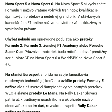
Nova Sport 5 a Nova Sport 6.
Na Nova Sport 5 si vychutnáte
Formulu 1 naživo vrátane voľných tréningov, kvalifikácie,
šprintových pretekov a nedeľnej grand prix. V stávkových
kanceláriách F1 online naživo neuvidíte kvôli exkluzívnym
vysielacím právam.
Chýbať nebudú
ani sprievodné podujatia ako
preteky
Formule 2, Formule 3, ženskej F1 Academy alebo Porsche
Super Cup
. Priaznivci motoriek budú môcť sledovať prestížny
seriál MotoGP na Nova Sport 6 a WorldSBK na Nova Sport 5
a 6.
Na stanici Eurosport
si prídu na svoje fanúšikovia
moderných technológií, keďže tu
uvidíte preteky Formuly E
naživo
ale tiež svetový šampionát vytrvalostných pretekov
WEC a
slávne preteky Le Mans
. Na Rally Dakar Slováci
patria už k tradičným účastníkom a ak chcete naživo
sledovať ako sa im darí, rovnako si zapnite
Rally Dakar
naživo na Eurosporte
.