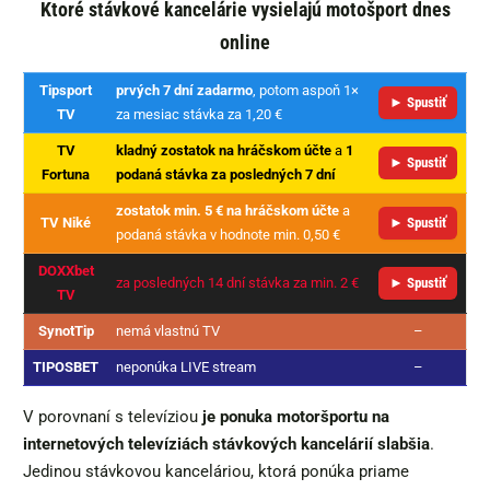
Ktoré stávkové kancelárie vysielajú motošport dnes
online
Tipsport
prvých 7 dní zadarmo
, potom aspoň 1×
► Spustiť
TV
za mesiac stávka za 1,20 €
TV
kladný zostatok na hráčskom účte
a
1
► Spustiť
Fortuna
podaná stávka za posledných 7 dní
zostatok min. 5 € na hráčskom účte
a
TV Niké
► Spustiť
podaná stávka v hodnote min. 0,50 €
DOXXbet
za posledných 14 dní stávka za min. 2 €
► Spustiť
TV
SynotTip
nemá vlastnú TV
–
TIPOSBET
neponúka LIVE stream
–
V porovnaní s televíziou
je ponuka motoršportu na
internetových televíziách stávkových kancelárií slabšia
.
Jedinou stávkovou kanceláriou, ktorá ponúka priame