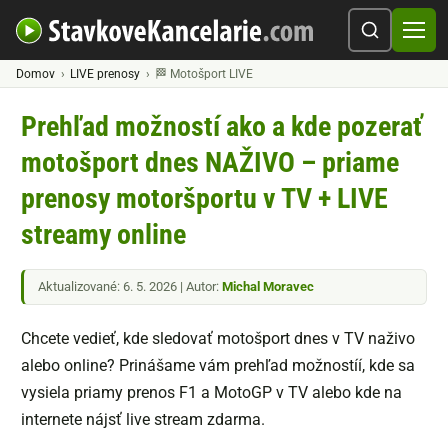
Domov
LIVE prenosy
🏁 Motošport LIVE
Prehľad možností ako a kde pozerať
motošport dnes NAŽIVO – priame
prenosy motoršportu v TV + LIVE
streamy online
Aktualizované: 6. 5. 2026 | Autor:
Michal Moravec
Chcete vedieť, kde sledovať motošport dnes v TV naživo
alebo online? Prinášame vám prehľad možnostíí, kde sa
vysiela priamy prenos F1 a MotoGP v TV alebo kde na
internete nájsť live stream zdarma.