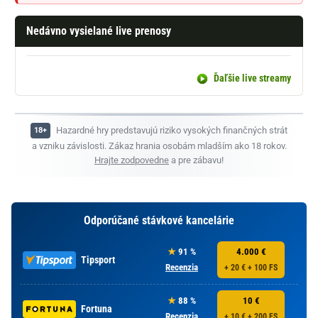
Nedávno vysielané live prenosy
Ďaľšie live streamy
Hazardné hry predstavujú riziko vysokých finančných strát
a vzniku závislosti. Zákaz hrania osobám mladším ako 18 rokov.
Hrajte zodpovedne
a pre zábavu!
Odporúčané stávkové kancelárie
91 %
4.000 €
Tipsport
Recenzia
+ 20 € + 100 FS
88 %
10 €
Fortuna
Recenzia
+ 10 € + 200 FS