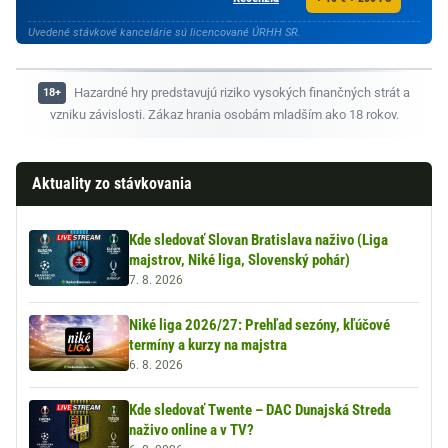
Uvedené stávkové kancelárie sú licencované ÚRHH SR.
Hazardné hry predstavujú riziko vysokých finančných strát a
vzniku závislosti. Zákaz hrania osobám mladším ako 18 rokov.
Aktuality zo stávkovania
Kde sledovať Slovan Bratislava naživo (Liga
majstrov, Niké liga, Slovenský pohár)
7. 8. 2026
Niké liga 2026/27: Prehľad sezóny, kľúčové
termíny a kurzy na majstra
6. 8. 2026
Kde sledovať Twente – DAC Dunajská Streda
naživo online a v TV?