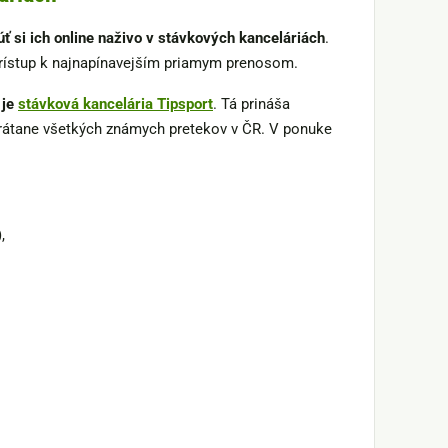
 si ich online naživo v stávkových kanceláriách
.
prístup k najnapínavejším priamym prenosom.
 je
stávková kancelária Tipsport
. Tá prináša
vrátane všetkých známych pretekov v ČR. V ponuke
,