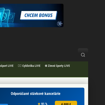
ošport LIVE
🚴‍♂️ Cyklistika LIVE
❄️ Zimné športy LIVE
Odporúčané stávkové kancelárie
91 %
4.000 €