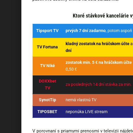
Ktoré stávkové kancelárie v
Tipsport TV
prvých 7 dní zadarmo
, potom aspoň 
kladný zostatok na hráčskom účte
TV Fortuna
dní
zostatok min. 5 € na hráčskom účte
TV Niké
0,50 €
DOXXbet
za posledných 14 dní stávka za min. 
TV
SynotTip
nemá vlastnú TV
TIPOSBET
neponúka LIVE stream
V porovnaní s priamymi prenosmi v televízii nájdete