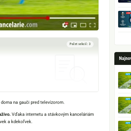
Počet sekcií: 3
Najnov
ť doma na gauči pred televízorom.
aživo.
Vďaka internetu a stávkovým kanceláriám
ľvek a kdekoľvek.