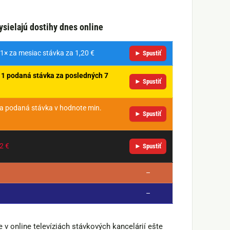
ysielajú dostihy dnes online
1× za mesiac stávka za 1,20 €
► Spustiť
a
1 podaná stávka za posledných 7
► Spustiť
a podaná stávka v hodnote min.
► Spustiť
2 €
► Spustiť
–
–
 v online televíziách stávkových kancelárií ešte