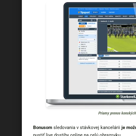
Priamy prenos konských 
Bonusom
sledovania v stávkovej kancelárii
je mož
pustiť live dostihy online na celú obrazovku.