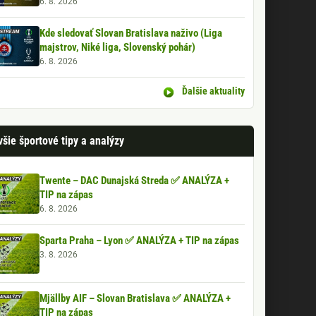
6. 8. 2026
Kde sledovať Slovan Bratislava naživo (Liga
majstrov, Niké liga, Slovenský pohár)
6. 8. 2026
Ďalšie aktuality
šie športové tipy a analýzy
Twente – DAC Dunajská Streda ✅ ANALÝZA +
TIP na zápas
6. 8. 2026
Sparta Praha – Lyon ✅ ANALÝZA + TIP na zápas
3. 8. 2026
Mjällby AIF – Slovan Bratislava ✅ ANALÝZA +
TIP na zápas