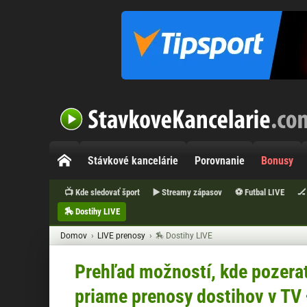
Stávkové kancelárie
Porovnanie
Bonusy
📺 Kde sledovať šport
▶️ Streamy zápasov
⚽ Futbal LIVE
🏒
🏇 Dostihy LIVE
Domov
LIVE prenosy
🏇 Dostihy LIVE
Prehľad možností, kde pozera
priame prenosy dostihov v TV 