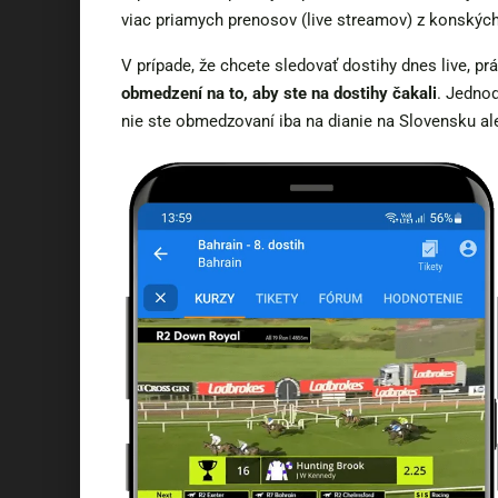
viac priamych prenosov (live streamov) z konských
V prípade, že chcete sledovať dostihy dnes live, pr
obmedzení na to, aby ste na dostihy čakali
. Jednod
nie ste obmedzovaní iba na dianie na Slovensku al