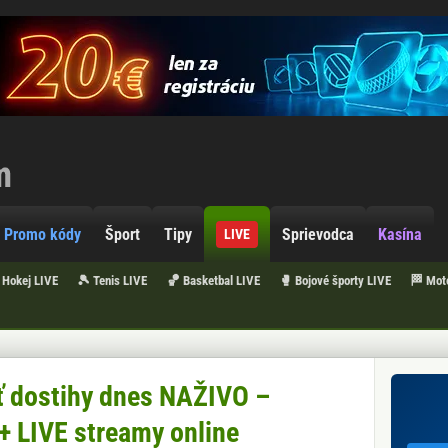
Promo kódy
Šport
Tipy
Sprievodca
Kasína
LIVE
 Hokej LIVE
🎾 Tenis LIVE
🏀 Basketbal LIVE
🥊 Bojové športy LIVE
🏁 Mot
ť dostihy dnes NAŽIVO –
+ LIVE streamy online