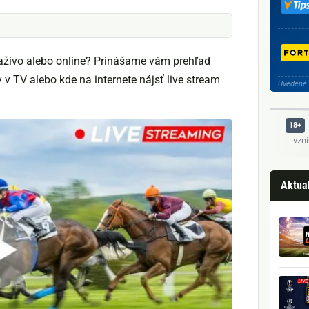
naživo alebo online? Prinášame vám prehľad
 v TV alebo kde na internete nájsť live stream
Uvedené 
vzn
Aktual