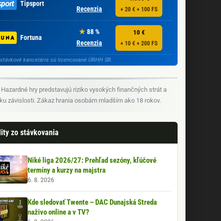
Tipsport
Recenzia
+ 20 € + 100 FS
88 %
10 €
Fortuna
Recenzia
+ 10 € + 200 FS
stávkové kancelárie sú licencované ÚRHH SR.
Hazardné hry predstavujú riziko vysokých finančných strát a
iku závislosti. Zákaz hrania osobám mladším ako 18 rokov.
ity zo stávkovania
Niké liga 2026/27: Prehľad sezóny, kľúčové
termíny a kurzy na majstra
6. 8. 2026
Kde sledovať Twente – DAC Dunajská Streda
naživo online a v TV?