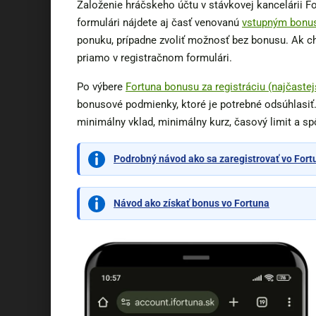
Založenie hráčskeho účtu v stávkovej kancelárii F
formulári nájdete aj časť venovanú
vstupným bon
ponuku, prípadne zvoliť možnosť bez bonusu. Ak c
priamo v registračnom formulári.
Po výbere
Fortuna bonusu za registráciu (najčastej
bonusové podmienky, ktoré je potrebné odsúhlasi
minimálny vklad, minimálny kurz, časový limit a sp
Podrobný návod ako sa zaregistrovať vo Fort
Návod ako získať bonus vo Fortuna