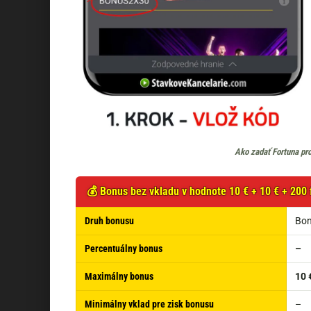
Ako zadať Fortuna pro
💰 Bonus bez vkladu v hodnote 10 € + 10 € + 200 
Druh bonusu
Bon
Percentuálny bonus
–
Maximálny bonus
10 
Minimálny vklad pre zisk bonusu
–