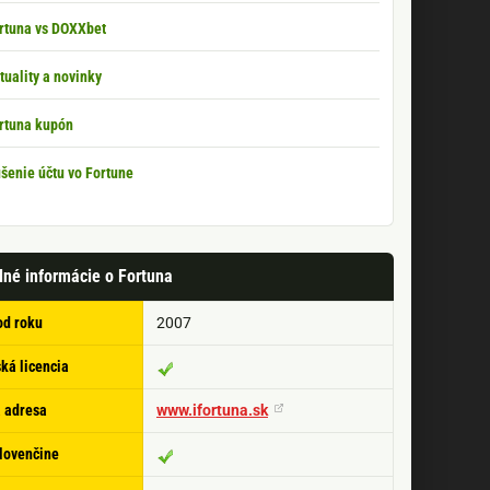
rtuna vs DOXXbet
tuality a novinky
rtuna kupón
šenie účtu vo Fortune
dné informácie o Fortuna
od roku
2007
ká licencia
 adresa
www.ifortuna.sk
lovenčine