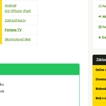
Android
🆚 Fo
iOS (iPhone, iPad)
📢 Ak
Zobraziť kurzy
🔟 Fo
Fortuna TV
❌ Zru
Skontrolovať tiket
Zákla
Online 
Slovens
tku
Webová
vok
Web v s