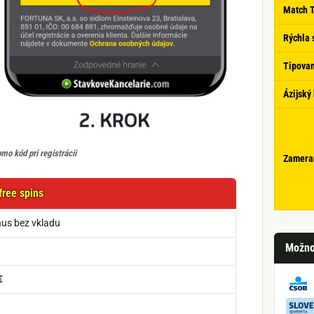
Match 
Rýchla 
Tipovan
Ázijský
mo kód pri registrácii
Zameran
free spins
us bez vkladu
Možno
€