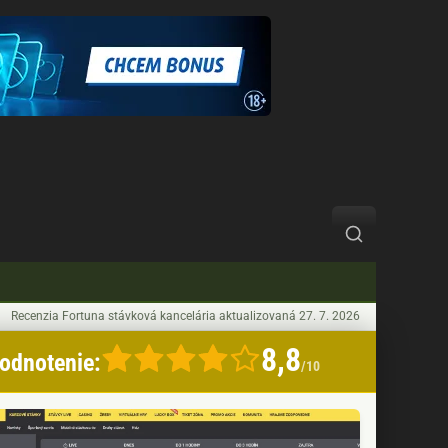
Recenzia Fortuna stávková kancelária aktualizovaná 27. 7. 2026
8,8
odnotenie:
/10