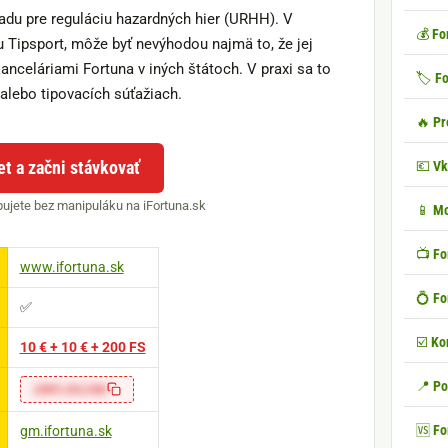
radu pre reguláciu hazardných hier (URHH). V
💰 Fo
Tipsport, môže byť nevýhodou najmä to, že jej
nceláriami Fortuna v iných štátoch. V praxi sa to
🏷️ F
alebo tipovacích súťažiach.
🔥 Pr
et a začni stávkovať
💶 Vk
ipujete bez manipuláku na iFortuna.sk
📱 Mo
📺 Fo
www.ifortuna.sk
💍 Fo
✅
☑️ Ko
10 € + 10 € + 200 FS
📍 Po
20PLUS200
🆚 Fo
gm.ifortuna.sk