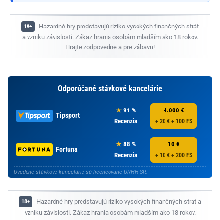
Hazardné hry predstavujú riziko vysokých finančných strát
a vzniku závislosti. Zákaz hrania osobám mladším ako 18 rokov.
Hrajte zodpovedne
a pre zábavu!
Odporúčané stávkové kancelárie
91 %
4.000 €
Tipsport
Recenzia
+ 20 € + 100 FS
88 %
10 €
Fortuna
Recenzia
+ 10 € + 200 FS
Uvedené stávkové kancelárie sú licencované ÚRHH SR.
Hazardné hry predstavujú riziko vysokých finančných strát a
vzniku závislosti. Zákaz hrania osobám mladším ako 18 rokov.