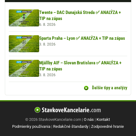
Twente – DAC Dunajská Streda ✅ ANALÝZA +
TIP na zápas
6. 8. 2026
Sparta Praha – Lyon ✅ ANALÝZA + TIP na zápas
3. 8. 2026
Mjällby AIF – Slovan Bratislava ✅ ANALÝZA +
TIP na zápas
3. 8. 2026
Ďalšie tipy a analýzy
© 2026 StavkoveKancelarie.com |
O nás
|
Kontakt
Podmienky používania
|
Redakčné štandardy
|
Zodpovedné hranie