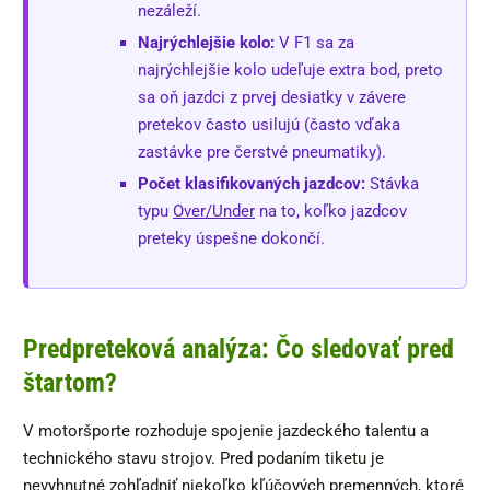
nezáleží.
Najrýchlejšie kolo:
V F1 sa za
najrýchlejšie kolo udeľuje extra bod, preto
sa oň jazdci z prvej desiatky v závere
pretekov často usilujú (často vďaka
zastávke pre čerstvé pneumatiky).
Počet klasifikovaných jazdcov:
Stávka
typu
Over/Under
na to, koľko jazdcov
preteky úspešne dokončí.
Predpreteková analýza: Čo sledovať pred
štartom?
V motoršporte rozhoduje spojenie jazdeckého talentu a
technického stavu strojov. Pred podaním tiketu je
nevyhnutné zohľadniť niekoľko kľúčových premenných, ktoré