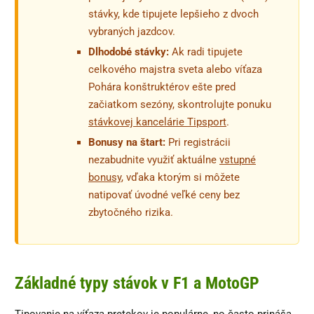
stávky, kde tipujete lepšieho z dvoch
vybraných jazdcov.
Dlhodobé stávky:
Ak radi tipujete
celkového majstra sveta alebo víťaza
Pohára konštruktérov ešte pred
začiatkom sezóny, skontrolujte ponuku
stávkovej kancelárie Tipsport
.
Bonusy na štart:
Pri registrácii
nezabudnite využiť aktuálne
vstupné
bonusy
, vďaka ktorým si môžete
natipovať úvodné veľké ceny bez
zbytočného rizika.
Základné typy stávok v F1 a MotoGP
Tipovanie na víťaza pretekov je populárne, no často prináša