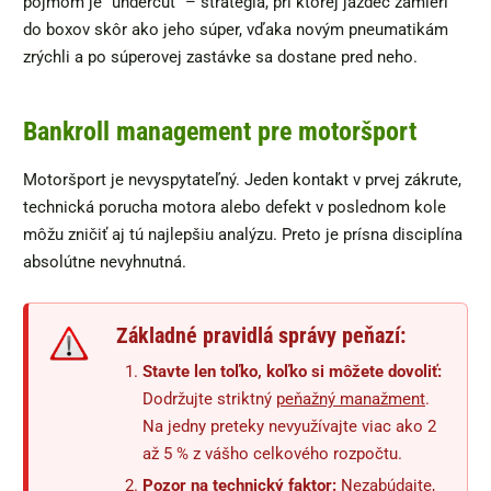
pojmom je "undercut" – stratégia, pri ktorej jazdec zamieri
do boxov skôr ako jeho súper, vďaka novým pneumatikám
zrýchli a po súperovej zastávke sa dostane pred neho.
Bankroll management pre motoršport
Motoršport je nevyspytateľný. Jeden kontakt v prvej zákrute,
technická porucha motora alebo defekt v poslednom kole
môžu zničiť aj tú najlepšiu analýzu. Preto je prísna disciplína
absolútne nevyhnutná.
Základné pravidlá správy peňazí:
Stavte len toľko, koľko si môžete dovoliť:
Dodržujte striktný
peňažný manažment
.
Na jedny preteky nevyužívajte viac ako 2
až 5 % z vášho celkového rozpočtu.
Pozor na technický faktor:
Nezabúdajte,