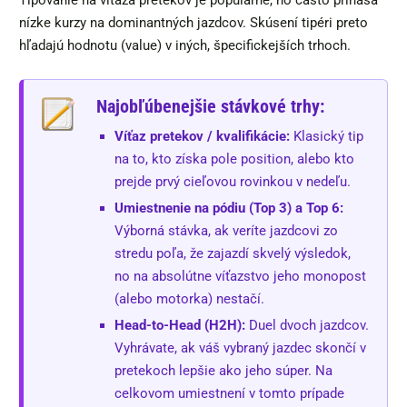
nízke kurzy na dominantných jazdcov. Skúsení tipéri preto
hľadajú hodnotu (value) v iných, špecifickejších trhoch.
Najobľúbenejšie stávkové trhy:
Víťaz pretekov / kvalifikácie:
Klasický tip
na to, kto získa pole position, alebo kto
prejde prvý cieľovou rovinkou v nedeľu.
Umiestnenie na pódiu (Top 3) a Top 6:
Výborná stávka, ak veríte jazdcovi zo
stredu poľa, že zajazdí skvelý výsledok,
no na absolútne víťazstvo jeho monopost
(alebo motorka) nestačí.
Head-to-Head (H2H):
Duel dvoch jazdcov.
Vyhrávate, ak váš vybraný jazdec skončí v
pretekoch lepšie ako jeho súper. Na
celkovom umiestnení v tomto prípade