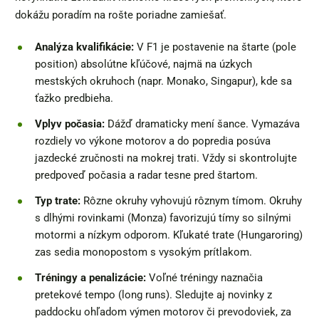
dokážu poradím na rošte poriadne zamiešať.
Analýza kvalifikácie:
V F1 je postavenie na štarte (pole
position) absolútne kľúčové, najmä na úzkych
mestských okruhoch (napr. Monako, Singapur), kde sa
ťažko predbieha.
Vplyv počasia:
Dážď dramaticky mení šance. Vymazáva
rozdiely vo výkone motorov a do popredia posúva
jazdecké zručnosti na mokrej trati. Vždy si skontrolujte
predpoveď počasia a radar tesne pred štartom.
Typ trate:
Rôzne okruhy vyhovujú rôznym tímom. Okruhy
s dlhými rovinkami (Monza) favorizujú tímy so silnými
motormi a nízkym odporom. Kľukaté trate (Hungaroring)
zas sedia monopostom s vysokým prítlakom.
Tréningy a penalizácie:
Voľné tréningy naznačia
pretekové tempo (long runs). Sledujte aj novinky z
paddocku ohľadom výmen motorov či prevodoviek, za