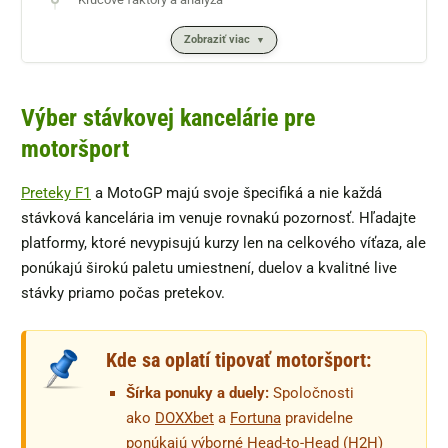
Zobraziť viac
Výber stávkovej kancelárie pre
motoršport
Preteky F1
a MotoGP majú svoje špecifiká a nie každá
stávková kancelária im venuje rovnakú pozornosť. Hľadajte
platformy, ktoré nevypisujú kurzy len na celkového víťaza, ale
ponúkajú širokú paletu umiestnení, duelov a kvalitné live
stávky priamo počas pretekov.
Kde sa oplatí tipovať motoršport:
Šírka ponuky a duely:
Spoločnosti
ako
DOXXbet
a
Fortuna
pravidelne
ponúkajú výborné Head-to-Head (H2H)