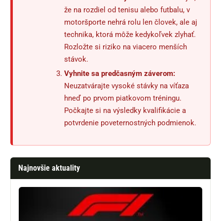
že na rozdiel od tenisu alebo futbalu, v
motoršporte nehrá rolu len človek, ale aj
technika, ktorá môže kedykoľvek zlyhať.
Rozložte si riziko na viacero menších
stávok.
Vyhnite sa predčasným záverom:
Neuzatvárajte vysoké stávky na víťaza
hneď po prvom piatkovom tréningu.
Počkajte si na výsledky kvalifikácie a
potvrdenie poveternostných podmienok.
Najnovšie aktuality