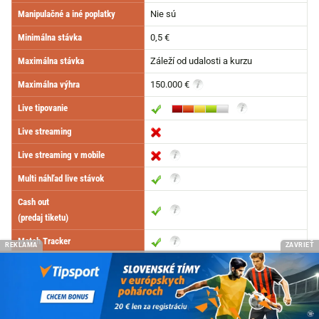
Manipulačné a iné poplatky
Nie sú
Minimálna stávka
0,5 €
Maximálna stávka
Záleží od udalosti a kurzu
Maximálna výhra
150.000 €
Live tipovanie
Live streaming
Live streaming v mobile
Multi náhľad live stávok
Cash out
(predaj tiketu)
Match Tracker
REKLAMA
ZAVRIEŤ
Rýchla stávka
Tipovanie cez mobil
Ázijský handicap