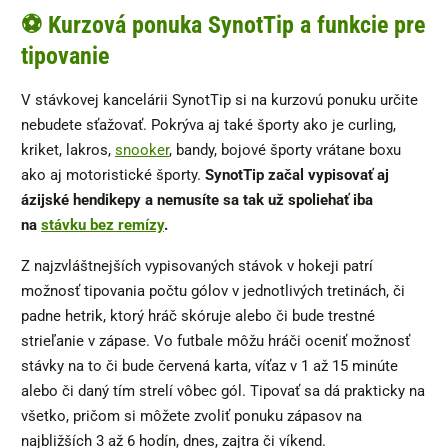
⚽ Kurzová ponuka SynotTip a funkcie pre
tipovanie
V stávkovej kancelárii SynotTip si na kurzovú ponuku určite
nebudete sťažovať. Pokrýva aj také športy ako je curling,
kriket, lakros,
snooker
, bandy, bojové športy vrátane boxu
ako aj motoristické športy.
SynotTip začal vypisovať aj
ázijské hendikepy a nemusíte sa tak už spoliehať iba
na
stávku bez remízy
.
Z najzvláštnejších vypisovaných stávok v hokeji patrí
možnosť tipovania počtu gólov v jednotlivých tretinách, či
padne hetrik, ktorý hráč skóruje alebo či bude trestné
strieľanie v zápase. Vo futbale môžu hráči oceniť možnosť
stávky na to či bude červená karta, víťaz v 1 až 15 minúte
alebo či daný tím strelí vôbec gól. Tipovať sa dá prakticky na
všetko, pričom si môžete zvoliť ponuku zápasov na
najbližších 3 až 6 hodín, dnes, zajtra či víkend.