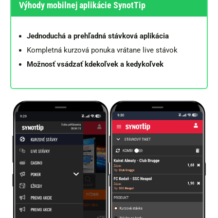
Výhody mobilnej aplikácie SynotTip
Jednoduchá a prehľadná stávková aplikácia
Kompletná kurzová ponuka vrátane live stávok
Možnosť vsádzať kdekoľvek a kedykoľvek