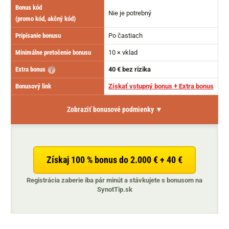
Bonus kód
Nie je potrebný
(promo kód, akčný kód)
Pripísanie bonusu
Po častiach
Minimálne pretočenie bonusu
10 × vklad
Extra bonus
40 € bez rizika
Bonusový link
Získať vstupný bonus + Extra bonus
Zobraziť bonusové podmienky ▼
Získaj 100 % bonus do 2.000 € + 40 €
Registrácia zaberie iba pár minút a stávkujete s bonusom na
SynotTip.sk