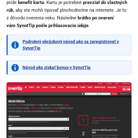
príde
benefit karta
. Kartu je potrebné
prevziať do vlastných
rúk
, aby ste mohli tipovať plnohodnotne na internete. Je to
z dôvodu overenia veku. Následne
krátko po overení
vám SynotTip pošle prihlasovacie údaje
.
Podrobný obrázkový návod ako sa zaregistrovať v
SynotTip
Návod ako získať bonus v SynotTip