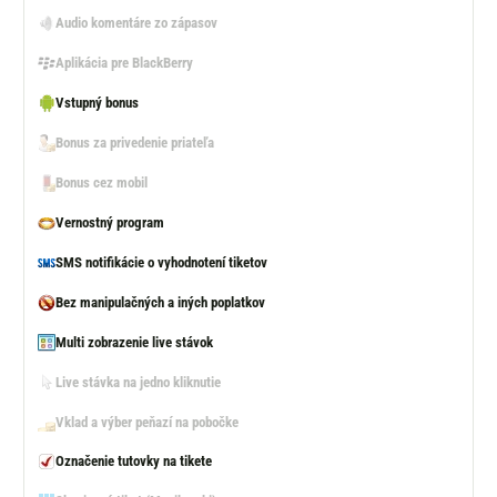
Audio komentáre zo zápasov
Aplikácia pre BlackBerry
Vstupný bonus
Bonus za privedenie priateľa
Bonus cez mobil
Vernostný program
SMS notifikácie o vyhodnotení tiketov
Bez manipulačných a iných poplatkov
Multi zobrazenie live stávok
Live stávka na jedno kliknutie
Vklad a výber peňazí na pobočke
Označenie tutovky na tikete