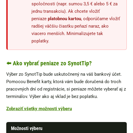
spoločnosti (napr. sumou 3,5 € alebo 5 € za
jednu transakciu). Ak chcete vložiť
peniaze
platobnou kartou
, odporúčame vložiť
radšej väčšiu čiastku peňazí naraz, ako
viacero menších. Minimalizujete tak
poplatky.
⬅️ Ako vybrať peniaze zo SynotTip?
Výber zo SynotTip bude uskutočnený na váš bankový účet.
Pomocou Benefit karty, ktorá vám bude doručená do troch
pracovných dní od registrácie, si peniaze môžete vyberať aj z
terminálov. Výber ako aj vklad je bez poplatku.
Zobraziť všetky možnosti výberu
Možnosti výberu