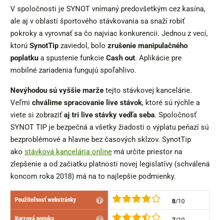
V spoločnosti je SYNOT vnímaný predovšetkým cez kasína,
ale aj v oblasti športového stávkovania sa snaží robiť
pokroky a vyrovnať sa čo najviac konkurencii. Jednou z vecí,
ktorú
SynotTip
zaviedol, bolo
zrušenie manipulačného
poplatku
a spustenie funkcie
Cash out
. Aplikácie pre
mobilné zariadenia fungujú spoľahlivo.
Nevýhodou sú vyššie marže
tejto stávkovej kancelárie.
Veľmi
chválime spracovanie live stávok
, ktoré sú rýchle a
viete si zobraziť
aj tri live stávky vedľa seba
. Spoločnosť
SYNOT TIP je bezpečná a všetky žiadosti o výplatu peňazí sú
bezproblémové a hlavne bez časových sklzov. SynotTip
ako
stávková kancelária online
má určite priestor na
zlepšenie a od začiatku platnosti novej legislatívy (schválená
koncom roka 2018) má na to najlepšie podmienky.
Použiteľnosť webstránky
8
/10
Kurzová ponuka
7
/10