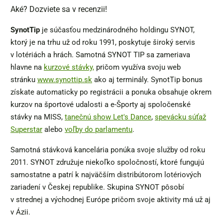
Aké? Dozviete sa v recenzii!
SynotTip
je súčasťou medzinárodného holdingu SYNOT,
ktorý je na trhu už od roku 1991, poskytuje široký servis
v lotériách a hrách. Samotná SYNOT TIP sa zameriava
hlavne na
kurzové stávky,
pričom využíva svoju web
stránku
www.synottip.sk
ako aj terminály. SynotTip bonus
získate automaticky po registrácii a ponuka obsahuje okrem
kurzov na športové udalosti a e-Športy aj spoločenské
stávky na MISS,
tanečnú show Let's Dance
,
spevácku súťaž
Superstar
alebo
voľby do parlamentu
.
Samotná stávková kancelária ponúka svoje služby od roku
2011. SYNOT združuje niekoľko spoločností, ktoré fungujú
samostatne a patrí k najväčším distribútorom lotériových
zariadení v Českej republike. Skupina SYNOT pôsobí
v strednej a východnej Európe pričom svoje aktivity má už aj
v Ázii.