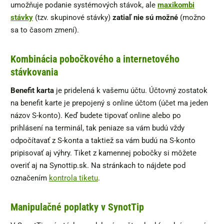
umožňuje podanie systémových stávok, ale
maxikombi
stávky
(tzv. skupinové stávky)
zatiaľ nie sú možné
(možno
sa to časom zmení).
Kombinácia pobočkového a internetového
stávkovania
Benefit karta
je pridelená k vašemu účtu. Účtovný zostatok
na benefit karte je prepojený s online účtom (účet ma jeden
názov S-konto). Keď budete tipovať online alebo po
prihlásení na terminál, tak peniaze sa vám budú vždy
odpočítavať z S-konta a taktiež sa vám budú na S-konto
pripisovať aj výhry. Tiket z kamennej pobočky si môžete
overiť aj na Synottip.sk. Na stránkach to nájdete pod
označením
kontrola tiketu
.
Manipulačné poplatky v SynotTip