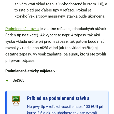
sa vám vráti vklad resp. sú vyhodnotené kurzom 1.0), a
to isté platí pre ďalšie tipy v reťazci. Pokiaľ je
ktorýkoľvek z tipov nesprávny, stávka bude ukončená.
Podmienená stávka
je vlastne reťazec jednoduchých stávok
(jeden tip na tikete). Ak vyberiete napr. 4 zápasy, tak akú
výšku vkladu určite pri prvom zápase, tak potom budú mať
rovnaký vklad alebo nižší vklad (ak ten vklad znížite) aj
ostatné zápasy. Vy však zaplatíte iba sumu, ktorú ste zvolili
pri prvom zápase.
Podmienené stávky nájdete v:
Bet365
Príklad na podmienenú stávku
Na prvý tip v reťazci vsadíte napr. 100 EUR pri
kurze 2.5 a ak ho uhádnete tak ste vyhrali