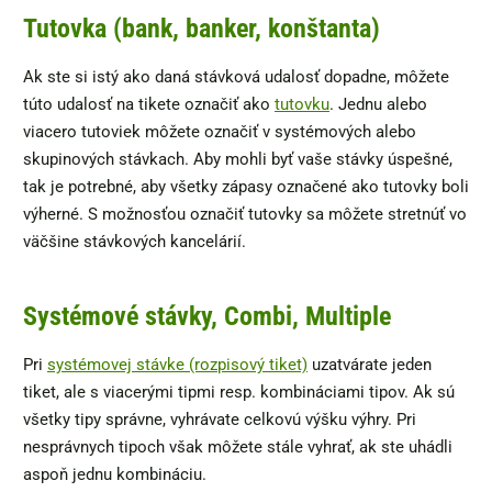
Tutovka (bank, banker, konštanta)
Ak ste si istý ako daná stávková udalosť dopadne, môžete
túto udalosť na tikete označiť ako
tutovku
. Jednu alebo
viacero tutoviek môžete označiť v systémových alebo
skupinových stávkach. Aby mohli byť vaše stávky úspešné,
tak je potrebné, aby všetky zápasy označené ako tutovky boli
výherné. S možnosťou označiť tutovky sa môžete stretnúť vo
väčšine stávkových kancelárií.
Systémové stávky, Combi, Multiple
Pri
systémovej stávke (rozpisový tiket)
uzatvárate jeden
tiket, ale s viacerými tipmi resp. kombináciami tipov. Ak sú
všetky tipy správne, vyhrávate celkovú výšku výhry. Pri
nesprávnych tipoch však môžete stále vyhrať, ak ste uhádli
aspoň jednu kombináciu.