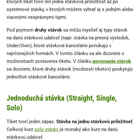
ktorých tiket tvorí len jedna stávková príležitosť až po
systémové stávky, v ktorých môžete vyhrať aj s jedným alebo
viacerými nesprávnymi tipmi.
Pod pojmom
druhy stávok
sa môžu myslieť aj typy stávok
na danú stávkovú udalosť (napr. stávka na presný výsledok,
Under/Over), ktoré stávkové kancelárie ponúkajú v
najrôznejších formách. V tomto článku sa ale dozviete o
možnostiach zostavenia tiketu. V článku
porovnanie stávok
sa dozviete, ktoré druhy stávok (možnosti tiketov) poskytujú
jednotlivé stávkové kancelárie.
Jednoduchá stávka (Straight, Single,
Solo)
Tiket tvorí jeden zápas.
Stávka na jednu stávkovú príležitosť
.
Celkový kurz
solo stávky
je rovnaký ako kurz na danú
stávkovú udalosť.