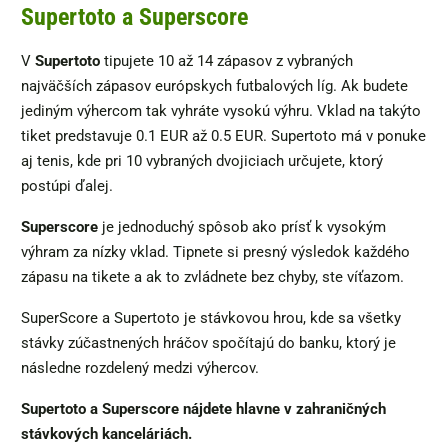
Supertoto a Superscore
V
Supertoto
tipujete 10 až 14 zápasov z vybraných
najväčších zápasov európskych futbalových líg. Ak budete
jediným výhercom tak vyhráte vysokú výhru. Vklad na takýto
tiket predstavuje 0.1 EUR až 0.5 EUR. Supertoto má v ponuke
aj tenis, kde pri 10 vybraných dvojiciach určujete, ktorý
postúpi ďalej.
Superscore
je jednoduchý spôsob ako prísť k vysokým
výhram za nízky vklad. Tipnete si presný výsledok každého
zápasu na tikete a ak to zvládnete bez chyby, ste víťazom.
SuperScore a Supertoto je stávkovou hrou, kde sa všetky
stávky zúčastnených hráčov spočítajú do banku, ktorý je
následne rozdelený medzi výhercov.
Supertoto a Superscore nájdete hlavne v zahraničných
stávkových kanceláriách.