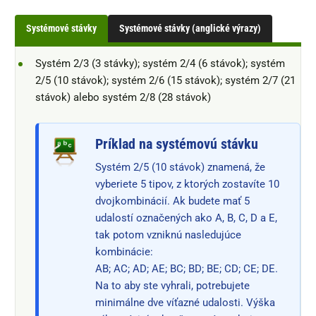
Systémové stávky
Systémové stávky (anglické výrazy)
Systém 2/3 (3 stávky); systém 2/4 (6 stávok); systém
2/5 (10 stávok); systém 2/6 (15 stávok); systém 2/7 (21
stávok) alebo systém 2/8 (28 stávok)
Príklad na systémovú stávku
Systém 2/5 (10 stávok) znamená, že
vyberiete 5 tipov, z ktorých zostavíte 10
dvojkombinácií. Ak budete mať 5
udalostí označených ako A, B, C, D a E,
tak potom vzniknú nasledujúce
kombinácie:
AB; AC; AD; AE; BC; BD; BE; CD; CE; DE.
Na to aby ste vyhrali, potrebujete
minimálne dve víťazné udalosti. Výška