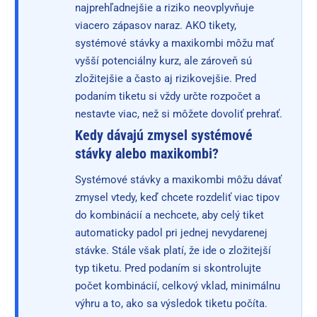
najprehľadnejšie a riziko neovplyvňuje
viacero zápasov naraz. AKO tikety,
systémové stávky a maxikombi môžu mať
vyšší potenciálny kurz, ale zároveň sú
zložitejšie a často aj rizikovejšie. Pred
podaním tiketu si vždy určte rozpočet a
nestavte viac, než si môžete dovoliť prehrať.
Kedy dávajú zmysel systémové
stávky alebo maxikombi?
Systémové stávky a maxikombi môžu dávať
zmysel vtedy, keď chcete rozdeliť viac tipov
do kombinácií a nechcete, aby celý tiket
automaticky padol pri jednej nevydarenej
stávke. Stále však platí, že ide o zložitejší
typ tiketu. Pred podaním si skontrolujte
počet kombinácií, celkový vklad, minimálnu
výhru a to, ako sa výsledok tiketu počíta.