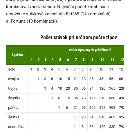
kombinovať medzi sebou. Najväčší počet kombinácií
umožňuje stávková kancelária Bet365 (14 kombinácií)
a iFortuna (13 kombinácií).
Počet stávok pri určitom počte tipov
Počet tipovaných príležitostí
Systém
1
2
3
4
5
6
7
8
9
10
11
12
sólo
1
2
3
4
5
6
7
8
9
10
11
12
dvojka
1
3
6
10
15
21
28
36
45
55
66
trojka
1
4
10
20
35
56
84
120
165
220
štvorka
1
5
15
35
70
126
210
330
495
päťka
1
6
21
56
126
252
462
792
šestka
1
7
28
84
210
462
924
sedmička
1
8
36
120
330
792