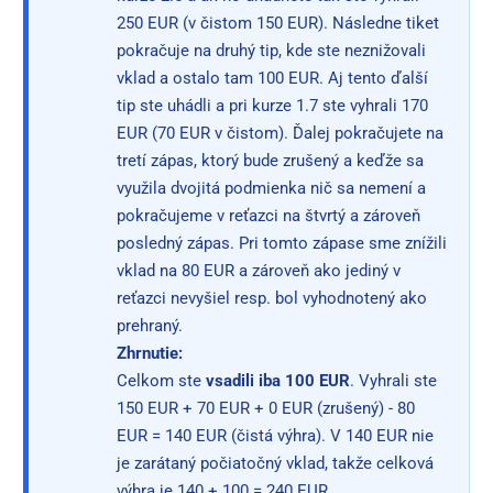
250 EUR (v čistom 150 EUR). Následne tiket
pokračuje na druhý tip, kde ste neznižovali
vklad a ostalo tam 100 EUR. Aj tento ďalší
tip ste uhádli a pri kurze 1.7 ste vyhrali 170
EUR (70 EUR v čistom). Ďalej pokračujete na
tretí zápas, ktorý bude zrušený a keďže sa
využila dvojitá podmienka nič sa nemení a
pokračujeme v reťazci na štvrtý a zároveň
posledný zápas. Pri tomto zápase sme znížili
vklad na 80 EUR a zároveň ako jediný v
reťazci nevyšiel resp. bol vyhodnotený ako
prehraný.
Zhrnutie:
Celkom ste
vsadili iba 100 EUR
. Vyhrali ste
150 EUR + 70 EUR + 0 EUR (zrušený) - 80
EUR = 140 EUR (čistá výhra). V 140 EUR nie
je zarátaný počiatočný vklad, takže celková
výhra je 140 + 100 = 240 EUR.