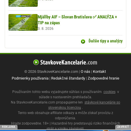
Mjällby AIF – Slovan Bratislava ✅ ANALÝZA +
TIP na zápas
3. 8. 2026
Ďalšie tipy a analýzy
© 2026 StavkoveKancelarie.com |
O nás
|
Kontakt
Podmienky používania
|
Redakčné štandardy
|
Zodpovedné hranie
Používaním tohto webu vyjadrujete súhlas s používaním
cookies
v
súlade s nastavením prehliadača.
Na StavkoveKancelarie.com propagujeme len
stávkové kancelárie so
slovenskou licenciou
.
Tento web obsahuje affiliate odkazy a môže získať províziu z
odporúčania.
Hrajte zodpovedne. 18+ | Hazardné hry predstavujú riziko finančných
REKLAMA
ZAVRIEŤ
strát a vzniku závislosti.