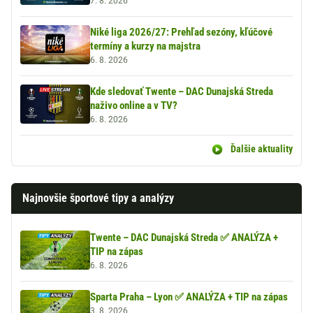
7. 8. 2026
Niké liga 2026/27: Prehľad sezóny, kľúčové
termíny a kurzy na majstra
6. 8. 2026
Kde sledovať Twente – DAC Dunajská Streda
naživo online a v TV?
6. 8. 2026
Ďalšie aktuality
Najnovšie športové tipy a analýzy
Twente – DAC Dunajská Streda ✅ ANALÝZA +
TIP na zápas
6. 8. 2026
Sparta Praha – Lyon ✅ ANALÝZA + TIP na zápas
3. 8. 2026