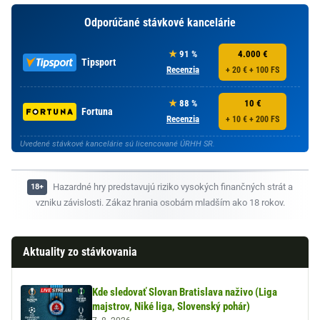
Odporúčané stávkové kancelárie
91 %
4.000 €
Tipsport
Recenzia
+ 20 € + 100 FS
88 %
10 €
Fortuna
Recenzia
+ 10 € + 200 FS
Uvedené stávkové kancelárie sú licencované ÚRHH SR.
Hazardné hry predstavujú riziko vysokých finančných strát a
vzniku závislosti. Zákaz hrania osobám mladším ako 18 rokov.
Aktuality zo stávkovania
Kde sledovať Slovan Bratislava naživo (Liga
majstrov, Niké liga, Slovenský pohár)