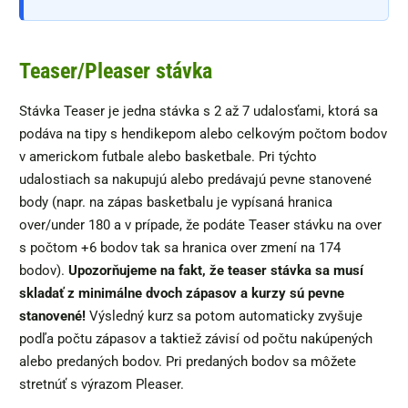
Teaser/Pleaser stávka
Stávka Teaser je jedna stávka s 2 až 7 udalosťami, ktorá sa
podáva na tipy s hendikepom alebo celkovým počtom bodov
v americkom futbale alebo basketbale. Pri týchto
udalostiach sa nakupujú alebo predávajú pevne stanovené
body (napr. na zápas basketbalu je vypísaná hranica
over/under 180 a v prípade, že podáte Teaser stávku na over
s počtom +6 bodov tak sa hranica over zmení na 174
bodov).
Upozorňujeme na fakt, že teaser stávka sa musí
skladať z minimálne dvoch zápasov a kurzy sú pevne
stanovené!
Výsledný kurz sa potom automaticky zvyšuje
podľa počtu zápasov a taktiež závisí od počtu nakúpených
alebo predaných bodov. Pri predaných bodov sa môžete
stretnúť s výrazom Pleaser.