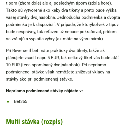
tipom (zhora dole) ale aj posledným tipom (zdola hore).
Takto sú vytvorené ako keby dva tikety a preto bude výška
vašej stávky dvojnásobná. Jednoduchá podmienka a dvojitá
podmienka je k dispozícií. V prípade, že ktorýkoľvek z tipov
bude nesprávny, tak reťazec už nebude pokračovať, pričom
sa zrátajú a vyplatia výhry (ak máte na výhru nárok).
Pri Reverse if bet máte prakticky dva tikety, takže ak
plánujete vsadiť napr. 5 EUR, tak celkový tiket vás bude stáť
10 EUR (teda spomínaný dvojnásobok). Pri nepriamo
podmienenej stávke však nemôžete znižovať vklady na
stávky ako pri podmienenej stávke.
Nepriamo podmienené stávky nájdete v:
Bet365
Multi stávka (rozpis)