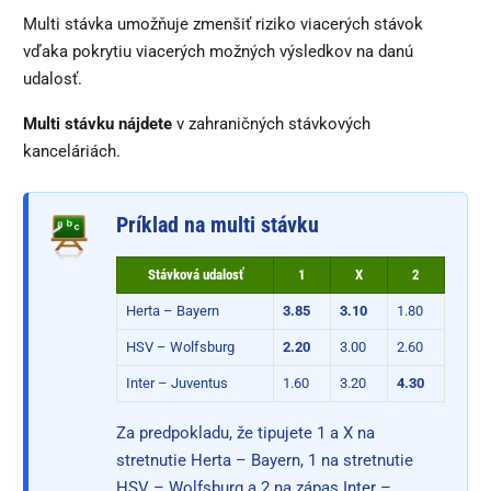
Multi stávka umožňuje zmenšiť riziko viacerých stávok
vďaka pokrytiu viacerých možných výsledkov na danú
udalosť.
Multi stávku nájdete
v zahraničných stávkových
kanceláriách.
Príklad na multi stávku
Stávková udalosť
1
X
2
Herta – Bayern
3.85
3.10
1.80
HSV – Wolfsburg
2.20
3.00
2.60
Inter – Juventus
1.60
3.20
4.30
Za predpokladu, že tipujete 1 a X na
stretnutie Herta – Bayern, 1 na stretnutie
HSV – Wolfsburg a 2 na zápas Inter –