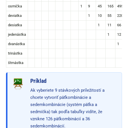
osmička
1
9
45
165
495
deviatka
1
10
55
220
desiatka
1
11
66
jedenástka
1
12
dvanástka
1
trinástka
štrnástka
Príklad
Ak vyberiete 9 stávkových príležitostí a
chcete vytvoriť päťkombinácie a
sedemkombinácie (systém päťka a
sedmička) tak podľa tabuľky vidíte, že
vznikne 126 päťkombinácií a 36
sedemkombinácií.