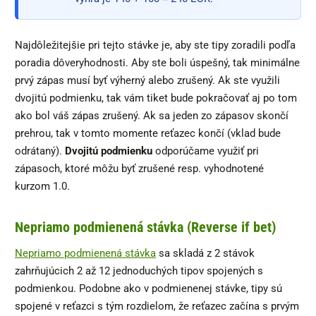
Najdôležitejšie pri tejto stávke je, aby ste tipy zoradili podľa
poradia dôveryhodnosti. Aby ste boli úspešný, tak minimálne
prvý zápas musí byť výherný alebo zrušený. Ak ste využili
dvojitú podmienku, tak vám tiket bude pokračovať aj po tom
ako bol váš zápas zrušený. Ak sa jeden zo zápasov skončí
prehrou, tak v tomto momente reťazec končí (vklad bude
odrátaný).
Dvojitú podmienku
odporúčame využiť pri
zápasoch, ktoré môžu byť zrušené resp. vyhodnotené
kurzom 1.0.
Nepriamo podmienená stávka (Reverse if bet)
Nepriamo podmienená stávka
sa skladá z 2 stávok
zahrňujúcich 2 až 12 jednoduchých tipov spojených s
podmienkou. Podobne ako v podmienenej stávke, tipy sú
spojené v reťazci s tým rozdielom, že reťazec začína s prvým