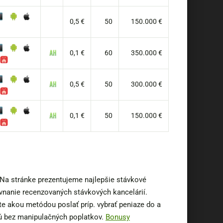
0,5 €
50
150.000 €
0,1 €
60
350.000 €
0,5 €
50
300.000 €
0,1 €
50
150.000 €
 Na stránke prezentujeme najlepšie stávkové
ovnanie recenzovaných stávkových kancelárií.
te akou metódou poslať príp. vybrať peniaze do a
sú bez manipulačných poplatkov.
Bonusy