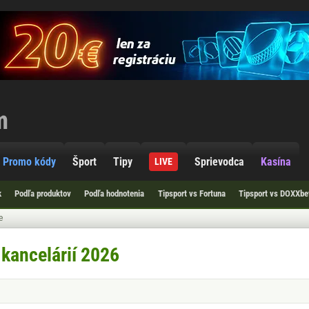
Promo kódy
Šport
Tipy
Sprievodca
Kasína
LIVE
k
Podľa produktov
Podľa hodnotenia
Tipsport vs Fortuna
Tipsport vs DOXXbe
e
kancelárií 2026