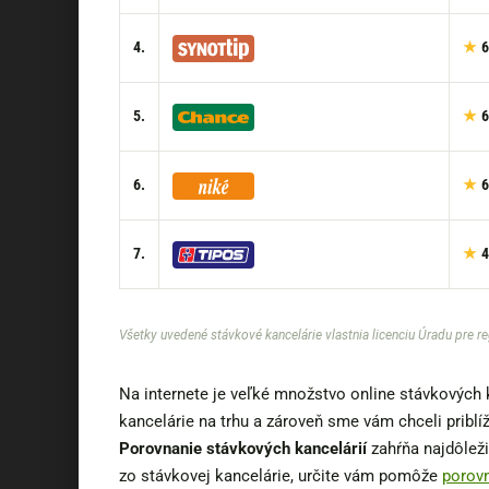
4.
6
5.
6
6.
6
7.
4
Všetky uvedené stávkové kancelárie vlastnia licenciu Úradu pre re
Na internete je veľké množstvo online stávkových 
kancelárie na trhu a zároveň sme vám chceli priblí
Porovnanie stávkových kancelárií
zahŕňa najdôleži
zo stávkovej kancelárie, určite vám pomôže
porovn