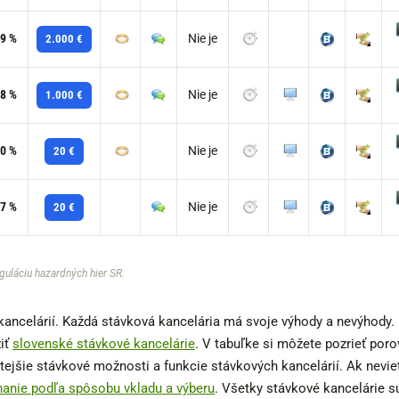
9 %
Nie je
2.000 €
8 %
Nie je
1.000 €
0 %
Nie je
20 €
7 %
Nie je
20 €
guláciu hazardných hier SR.
kancelárií. Každá stávková kancelária má svoje výhody a nevýhody.
žiť
slovenské stávkové kancelárie
. V tabuľke si môžete pozrieť por
tejšie stávkové možnosti a funkcie stávkových kancelárií. Ak nevie
anie podľa spôsobu vkladu a výberu
. Všetky stávkové kancelárie 