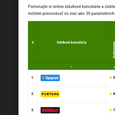
Porovnajte si online stávkové kancelárie a zisti
môžete porovnávať vo viac ako 30 parametroch. 
#
Stávková kancelária
Hodnot
1.
9
2.
8
3.
7