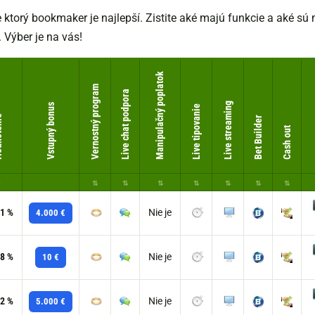
te ktorý bookmaker je najlepší. Zistite aké majú funkcie a aké s
Výber je na vás!
Manipulačný poplatok
Vernostný program
Live chat podpora
Live streaming
Vstupný bonus
Live tipovanie
enie
Bet Builder
Cash out
1 %
Nie je
4.000 €
8 %
Nie je
10 €
2 %
Nie je
5.000 €