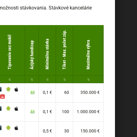
ú možnosti stávkovania. Stávkové kancelárie
Tiket - Max. počet záp.
Tipovanie cez mobil
Minimálna stávka
Maximálna výhra
Ázijský handicap
0,1 €
60
350.000 €
0,1 €
100
1.000.000 €
0,5 €
30
150.000 €