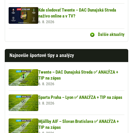
Kde sledovať Twente – DAC Dunajská Streda
naživo online a v TV?
6. 8. 2026
Ďalšie aktuality
Najnovšie športové tipy a analýzy
Twente – DAC Dunajská Streda ✅ ANALÝZA +
TIP na zápas
6. 8. 2026
Sparta Praha – Lyon ✅ ANALÝZA + TIP na zápas
3. 8. 2026
Mjällby AIF – Slovan Bratislava ✅ ANALÝZA +
TIP na zápas