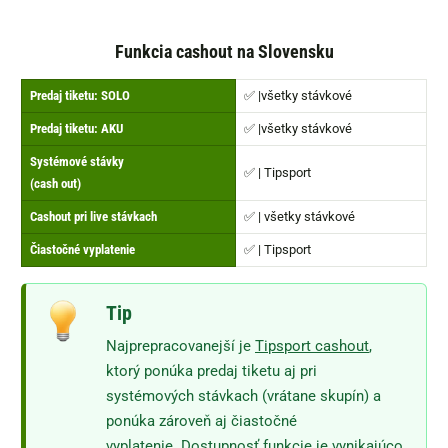
Funkcia cashout na Slovensku
Predaj tiketu: SOLO
✅ |všetky stávkové
Predaj tiketu: AKU
✅ |všetky stávkové
Systémové stávky
✅ | Tipsport
(cash out)
Cashout pri live stávkach
✅ | všetky stávkové
Čiastočné vyplatenie
✅ | Tipsport
Tip
Najprepracovanejší je
Tipsport cashout
,
ktorý ponúka predaj tiketu aj pri
systémových stávkach (vrátane skupín) a
ponúka zároveň aj čiastočné
vyplatenie. Dostupnosť funkcie je vynikajúco