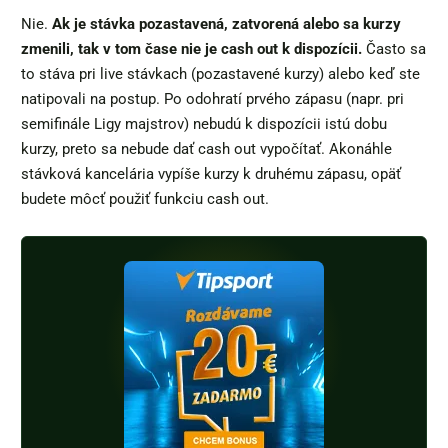
Nie.
Ak je stávka pozastavená, zatvorená alebo sa kurzy
zmenili, tak v tom čase nie je cash out k dispozícii.
Často sa
to stáva pri live stávkach (pozastavené kurzy) alebo keď ste
natipovali na postup. Po odohratí prvého zápasu (napr. pri
semifinále Ligy majstrov) nebudú k dispozícii istú dobu
kurzy, preto sa nebude dať cash out vypočítať. Akonáhle
stávková kancelária vypíše kurzy k druhému zápasu, opäť
budete môcť použiť funkciu cash out.