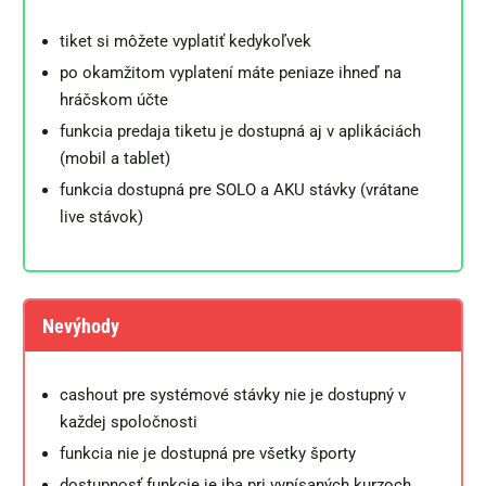
tiket si môžete vyplatiť kedykoľvek
po okamžitom vyplatení máte peniaze ihneď na
hráčskom účte
funkcia predaja tiketu je dostupná aj v aplikáciách
(mobil a tablet)
funkcia dostupná pre SOLO a AKU stávky (vrátane
live stávok)
Nevýhody
cashout pre systémové stávky nie je dostupný v
každej spoločnosti
funkcia nie je dostupná pre všetky športy
dostupnosť funkcie je iba pri vypísaných kurzoch