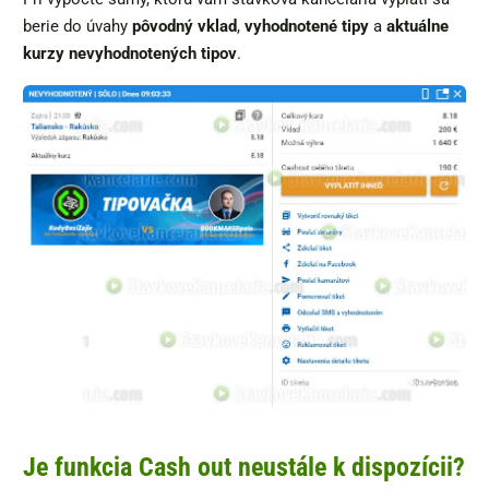
berie do úvahy
pôvodný vklad
,
vyhodnotené tipy
a
aktuálne
kurzy nevyhodnotených tipov
.
Je funkcia Cash out neustále k dispozícii?