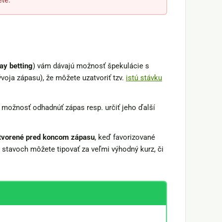
lay betting
) vám dávajú možnosť špekulácie s
voja zápasu), že môžete uzatvoriť tzv.
istú stávku
 možnosť odhadnúť zápas resp. určiť jeho ďalší
zatvorené pred koncom zápasu
, keď favorizované
o stavoch môžete tipovať za veľmi výhodný kurz, či