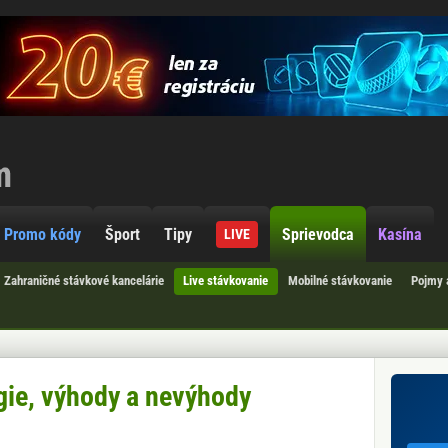
Promo kódy
Šport
Tipy
Sprievodca
Kasína
LIVE
Zahraničné stávkové kancelárie
Live stávkovanie
Mobilné stávkovanie
Pojmy 
égie, výhody a nevýhody