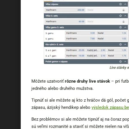
Live stávky n
Môžete uzatvoriť
rôzne druhy live stávok
– pri fut
jedného alebo druhého mužstva.
Tipnúť si ale môžete aj kto z hráčov dá gól, počet
zápasu, ázijský hendikep alebo
výsledok zápasu be
Bez problémov si ale môžete tipnúť aj na čoraz pop
sú veľmi rozmanité a staviť si môžete nielen na víť