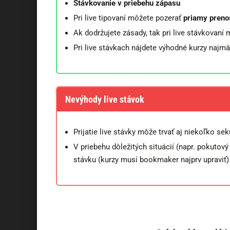
Stávkovanie v priebehu zápasu
Pri live tipovaní môžete pozerať
priamy preno
Ak dodržujete zásady, tak pri live stávkovaní m
Pri live stávkach nájdete výhodné kurzy najmä
Nevýhody live stávok
Prijatie live stávky môže trvať aj niekoľko se
V priebehu dôležitých situácií (napr. pokutový
stávku (kurzy musí bookmaker najprv upraviť)