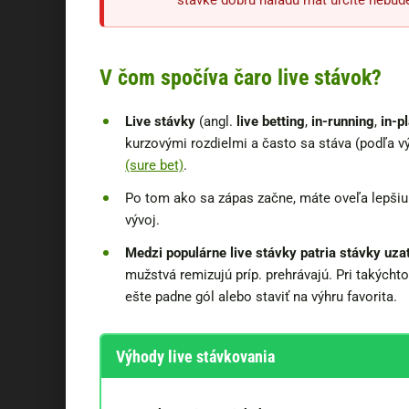
V čom spočíva čaro live stávok?
Live stávky
(angl.
live betting
,
in-running
,
in-p
kurzovými rozdielmi a často sa stáva (podľa vý
(sure bet)
.
Po tom ako sa zápas začne, máte oveľa lepšiu
vývoj.
Medzi populárne live stávky patria stávky u
mužstvá remizujú príp. prehrávajú. Pri takýcht
ešte padne gól alebo staviť na výhru favorita.
Výhody live stávkovania