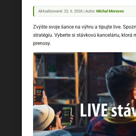
Aktualizované: 22. 6. 2026 | Autor:
Michal Moravec
Zvýšte svoje šance na výhru a tipujte live. Spoz
stratégiu. Vyberte si stávkovú kanceláriu, ktorá
prenosy.