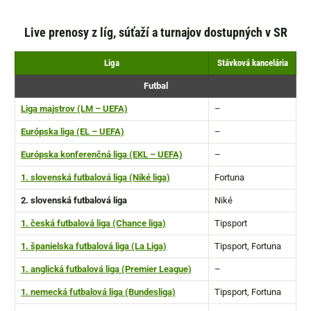
Live prenosy z líg, súťaží a turnajov dostupných v SR
Liga
Stávková kancelária
Futbal
Liga majstrov (LM – UEFA)
–
Európska liga (EL – UEFA)
–
Európska konferenčná liga (EKL – UEFA)
–
1. slovenská futbalová liga (Niké liga)
Fortuna
2. slovenská futbalová liga
Niké
1. česká futbalová liga
(Chance liga)
Tipsport
1. španielska futbalová liga (La Liga)
Tipsport, Fortuna
1. anglická futbalová liga (Premier League)
–
1. nemecká futbalová liga (Bundesliga)
Tipsport, Fortuna