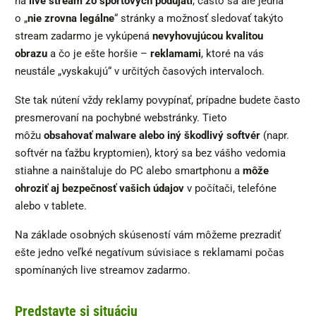
na
live stream zo športových podujatí
, často sa ale jedná
o „
nie zrovna legálne
“ stránky a možnosť sledovať takýto
stream zadarmo je vykúpená
nevyhovujúcou kvalitou
obrazu
a čo je ešte horšie –
reklamami
, ktoré na vás
neustále „vyskakujú“ v určitých časových intervaloch.
Ste tak nútení vždy reklamy povypínať, prípadne budete často
presmerovaní na pochybné webstránky. Tieto
môžu
obsahovať malware alebo iný škodlivý softvér
(napr.
softvér na ťažbu kryptomien), ktorý sa bez vášho vedomia
stiahne a nainštaluje do PC alebo smartphonu a
môže
ohroziť aj bezpečnosť vašich údajov
v počítači, telefóne
alebo v tablete.
Na základe osobných skúseností vám môžeme prezradiť
ešte jedno veľké negatívum súvisiace s reklamami počas
spomínaných live streamov zadarmo.
Predstavte si situáciu