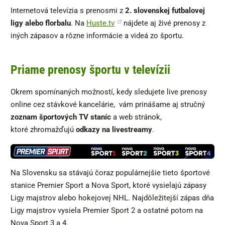
Internetová televízia s prenosmi z
2.
slovenskej futbalovej
ligy alebo florbalu
. Na
Huste.tv
nájdete aj živé prenosy z
iných zápasov a rôzne informácie a videá zo športu.
Priame prenosy športu v televízii
Okrem spomínaných možností, kedy sledujete live prenosy
online cez stávkové kancelárie, vám prinášame aj stručný
zoznam športových TV staníc
a web stránok,
ktoré zhromažďujú
odkazy na livestreamy
.
Na Slovensku sa stávajú čoraz populárnejšie tieto športové
stanice Premier Sport a Nova Sport, ktoré vysielajú zápasy
Ligy majstrov alebo hokejovej NHL. Najdôležitejší zápas dňa
Ligy majstrov vysiela Premier Sport 2 a ostatné potom na
Nova Sport 3 a 4.