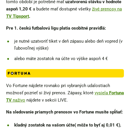
tomto období je potrebné mať
uzatvorenú stávku v hodnote
aspoň 1,20 €
a budete mať dostupné všetky
živé prenosy na
TV Tipsport
.
Pre 1. českú futbalovú ligu platia osobitné pravidlá:
je nutné uzatvoriť tiket v deň zápasu alebo deň vopred (v
ľubovoľnej výške)
alebo máte zostatok na účte vo výške aspoň 4 €
Vo Fortune nájdete rovnako pri vybraných udalostiach
možnosť pozrieť si živý prenos. Zápasy, ktoré
vysiela
Fortuna
TV
naživo
nájdete v sekcii LIVE.
Na sledovanie priamych prenosov vo Fortune musíte spĺňať:
kladný zostatok na vašom účte( môže to byť aj 0,01 €)
,