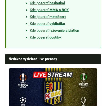
Kde pozerať
basketbal
Kde pozerať
MMA a BOX
Kde pozerať
motošport
Kde pozerať
cyklistiku
Kde pozerať
lyžovanie a biatlon
Kde pozerať
dostihy
Nedávno vysielané live prenosy