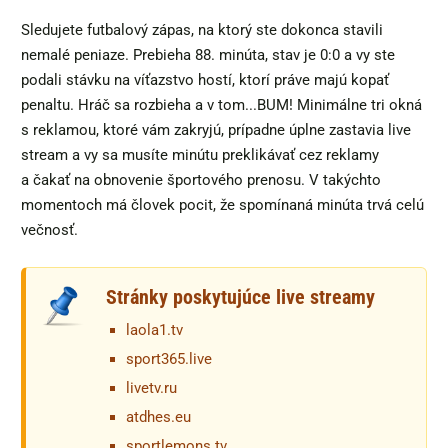
Sledujete futbalový zápas, na ktorý ste dokonca stavili
nemalé peniaze. Prebieha 88. minúta, stav je 0:0 a vy ste
podali stávku na víťazstvo hostí, ktorí práve majú kopať
penaltu. Hráč sa rozbieha a v tom...BUM! Minimálne tri okná
s reklamou, ktoré vám zakryjú, prípadne úplne zastavia live
stream a vy sa musíte minútu preklikávať cez reklamy
a čakať na obnovenie športového prenosu. V takýchto
momentoch má človek pocit, že spomínaná minúta trvá celú
večnosť.
Stránky poskytujúce live streamy
laola1.tv
sport365.live
livetv.ru
atdhes.eu
sportlemons.tv