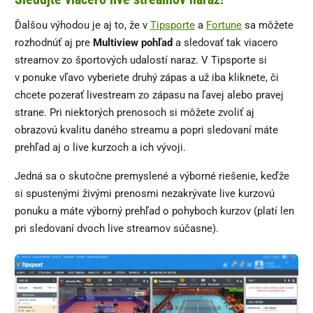
Ďalšou výhodou je aj to, že v
Tipsporte
a
Fortune
sa môžete
rozhodnúť aj pre
Multiview pohľad
a sledovať tak viacero
streamov zo športových udalostí naraz. V Tipsporte si
v ponuke vľavo vyberiete druhý zápas a už iba kliknete, či
chcete pozerať livestream zo zápasu na ľavej alebo pravej
strane. Pri niektorých prenosoch si môžete zvoliť aj
obrazovú kvalitu daného streamu a popri sledovaní máte
prehľad aj o live kurzoch a ich vývoji.
Jedná sa o skutočne premyslené a výborné riešenie, keďže
si spustenými živými prenosmi nezakrývate live kurzovú
ponuku a máte výborný prehľad o pohyboch kurzov (platí len
pri sledovaní dvoch live streamov súčasne).