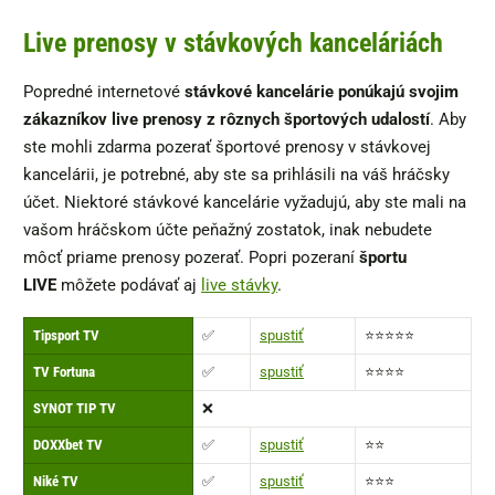
Live prenosy v stávkových kanceláriách
Popredné internetové
stávkové kancelárie ponúkajú svojim
zákazníkov live prenosy z rôznych športových udalostí
. Aby
ste mohli zdarma pozerať športové prenosy v stávkovej
kancelárii, je potrebné, aby ste sa prihlásili na váš hráčsky
účet. Niektoré stávkové kancelárie vyžadujú, aby ste mali na
vašom hráčskom účte peňažný zostatok, inak nebudete
môcť priame prenosy pozerať. Popri pozeraní
športu
LIVE
môžete podávať aj
live stávky
.
Tipsport TV
✅
spustiť
⭐⭐⭐⭐⭐
TV Fortuna
✅
spustiť
⭐⭐⭐⭐
SYNOT TIP TV
❌
DOXXbet TV
✅
spustiť
⭐⭐
Niké TV
✅
spustiť
⭐⭐⭐