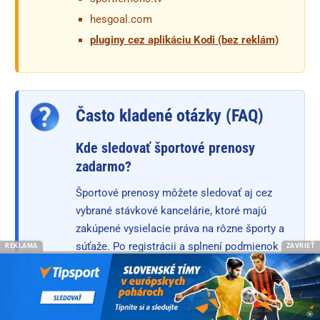
hesgoal.com
pluginy cez aplikáciu Kodi (bez reklám)
Často kladené otázky (FAQ)
Kde sledovať športové prenosy
zadarmo?
Športové prenosy môžete sledovať aj cez
vybrané stávkové kancelárie, ktoré majú
zakúpené vysielacie práva na rôzne športy a
súťaže. Po registrácii a splnení podmienok
REKLAMA
ZAVRIEŤ
sledovania si môžete spustiť livestream
napríklad u
Tipsportu
,
Fortuny
alebo
Niké
.
Dostupnosť konkrétnych prenosov sa môže
meniť podľa práv a pravidiel danej stávkovej