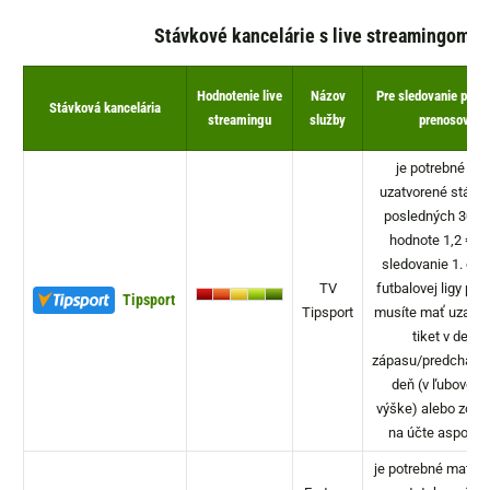
Stávkové kancelárie s live streamingom
Hodnotenie live
Názov
Pre sledovanie pria
Stávková kancelária
streamingu
služby
prenosov
je potrebné ma
uzatvorené stávky
posledných 30 dn
hodnote 1,2 €. P
sledovanie 1. čes
TV
futbalovej ligy plat
Tipsport
Tipsport
musíte mať uzatvo
tiket v deň
zápasu/predchádza
deň (v ľubovoľn
výške) alebo zost
na účte aspoň 4 
je potrebné mať kl