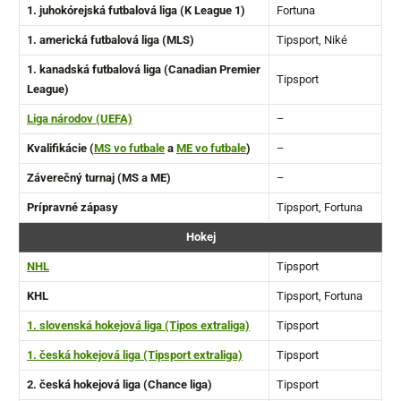
1. juhokórejská futbalová liga (K League 1)
Fortuna
1. americká futbalová liga (MLS)
Tipsport, Niké
1. kanadská futbalová liga (Canadian Premier
Tipsport
League)
Liga národov (UEFA)
–
Kvalifikácie (
MS vo futbale
a
ME vo futbale
)
–
Záverečný turnaj (MS a ME)
–
Prípravné zápasy
Tipsport, Fortuna
Hokej
NHL
Tipsport
KHL
Tipsport, Fortuna
1. slovenská hokejová liga (Tipos extraliga)
Tipsport
1. česká hokejová liga (Tipsport extraliga)
Tipsport
2. česká hokejová liga (Chance liga)
Tipsport