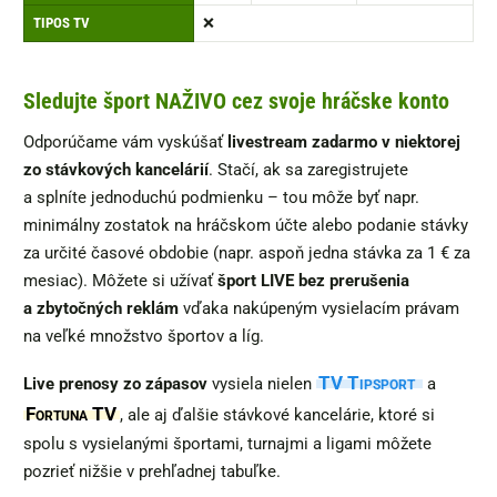
TIPOS TV
❌
Sledujte šport NAŽIVO cez svoje hráčske konto
Odporúčame vám vyskúšať
livestream zadarmo v niektorej
zo stávkových kancelárií
. Stačí, ak sa zaregistrujete
a splníte jednoduchú podmienku – tou môže byť napr.
minimálny zostatok na hráčskom účte alebo podanie stávky
za určité časové obdobie (napr. aspoň jedna stávka za 1 € za
mesiac). Môžete si užívať
šport LIVE bez prerušenia
a zbytočných reklám
vďaka nakúpeným vysielacím právam
na veľké množstvo športov a líg.
TV Tipsport
Live prenosy zo zápasov
vysiela nielen
a
Fortuna TV
, ale aj ďalšie stávkové kancelárie, ktoré si
spolu s vysielanými športami, turnajmi a ligami môžete
pozrieť nižšie v prehľadnej tabuľke.