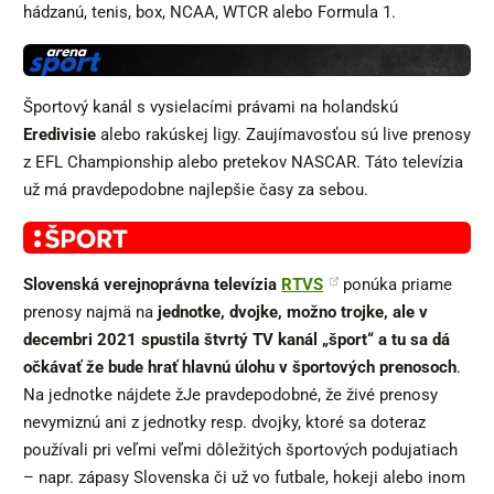
hádzanú, tenis, box, NCAA, WTCR alebo Formula 1.
Športový kanál s vysielacími právami na holandskú
Eredivisie
alebo rakúskej ligy. Zaujímavosťou sú live prenosy
z EFL Championship alebo pretekov NASCAR. Táto televízia
už má pravdepodobne najlepšie časy za sebou.
Slovenská verejnoprávna televízia
RTVS
ponúka priame
prenosy najmä na
jednotke, dvojke, možno trojke, ale v
decembri 2021 spustila štvrtý TV kanál „šport“ a tu sa dá
očkávať že bude hrať hlavnú úlohu v športových prenosoch
.
Na jednotke nájdete žJe pravdepodobné, že živé prenosy
nevymiznú ani z jednotky resp. dvojky, ktoré sa doteraz
používali pri veľmi veľmi dôležitých športových podujatiach
– napr. zápasy Slovenska či už vo futbale, hokeji alebo inom