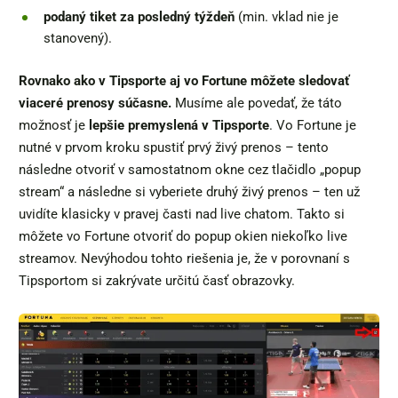
podaný tiket za posledný týždeň
(min. vklad nie je
stanovený).
Rovnako ako v Tipsporte aj vo Fortune môžete sledovať
viaceré prenosy súčasne.
Musíme ale povedať, že táto
možnosť je
lepšie premyslená v Tipsporte
. Vo Fortune je
nutné v prvom kroku spustiť prvý živý prenos – tento
následne otvoriť v samostatnom okne cez tlačidlo „popup
stream“ a následne si vyberiete druhý živý prenos – ten už
uvidíte klasicky v pravej časti nad live chatom. Takto si
môžete vo Fortune otvoriť do popup okien niekoľko live
streamov. Nevýhodou tohto riešenia je, že v porovnaní s
Tipsportom si zakrývate určitú časť obrazovky.