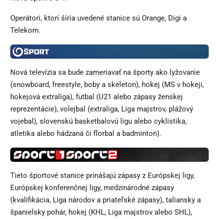
Operátori, ktorí šíria uvedené stanice sú Orange, Digi a
Telekom.
Nová televízia sa bude zameriavať na športy ako lyžovanie
(snowboard, freestyle, boby a skeleton), hokej (MS v hokeji,
hokejová extraliga), futbal (U21 alebo zápasy ženskej
reprezentácie), volejbal (extraliga, Liga majstrov, plážový
vojebal), slovenskú basketbalovú ligu alebo cyklistika,
atletika alebo hádzaná či florbal a badminton).
Tieto športové stanice prinášajú zápasy z Európskej ligy,
Európskej konferenčnej ligy, medzinárodné zápasy
(kvalifikácia, Liga národov a priateľské zápasy), taliansky a
španielsky pohár, hokej (KHL, Liga majstrov alebo SHL),