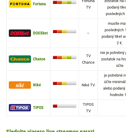
Fortuna
zostatok na účte
Fortuna
TV
podaný tiket z
posledných 7 dn
musíte mať za
posledných 14 d
DOXXbet
–
podaný tiket aspo
2 €.
nie je potrebný pe
TV
Chance
zostatok na hráč
Chance
účte
je potrebné mať 
účte minimálne 5
Niké
Niké TV
alebo podaný tike
hodnote 1 €
TIPOS
TIPOS
TV
Sledujte viacero live streamov naraz!