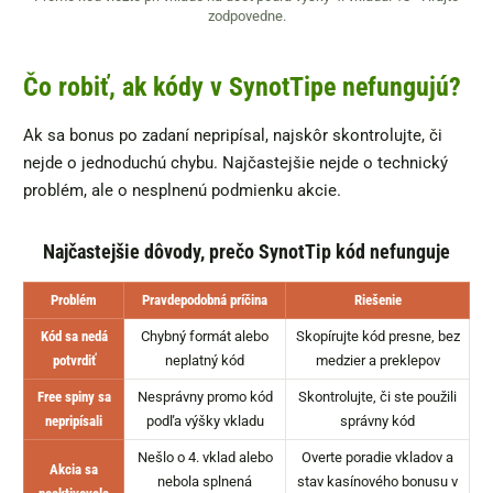
zodpovedne.
Čo robiť, ak kódy v SynotTipe nefungujú?
Ak sa bonus po zadaní nepripísal, najskôr skontrolujte, či
nejde o jednoduchú chybu. Najčastejšie nejde o technický
problém, ale o nesplnenú podmienku akcie.
Najčastejšie dôvody, prečo SynotTip kód nefunguje
Problém
Pravdepodobná príčina
Riešenie
Kód sa nedá
Chybný formát alebo
Skopírujte kód presne, bez
potvrdiť
neplatný kód
medzier a preklepov
Free spiny sa
Nesprávny promo kód
Skontrolujte, či ste použili
nepripísali
podľa výšky vkladu
správny kód
Nešlo o 4. vklad alebo
Overte poradie vkladov a
Akcia sa
nebola splnená
stav kasínového bonusu v