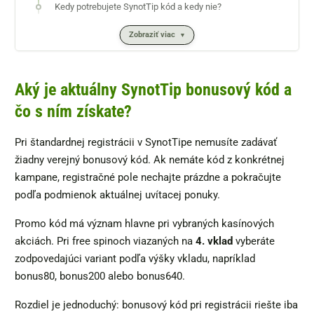
Kedy potrebujete SynotTip kód a kedy nie?
Zobraziť viac
Aký je aktuálny SynotTip bonusový kód a
čo s ním získate?
Pri štandardnej registrácii v SynotTipe nemusíte zadávať
žiadny verejný bonusový kód. Ak nemáte kód z konkrétnej
kampane, registračné pole nechajte prázdne a pokračujte
podľa podmienok aktuálnej uvítacej ponuky.
Promo kód má význam hlavne pri vybraných kasínových
akciách. Pri free spinoch viazaných na
4. vklad
vyberáte
zodpovedajúci variant podľa výšky vkladu, napríklad
bonus80, bonus200 alebo bonus640.
Rozdiel je jednoduchý: bonusový kód pri registrácii riešte iba