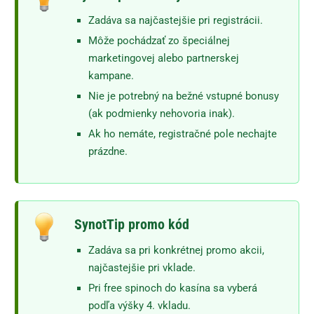
Zadáva sa najčastejšie pri registrácii.
Môže pochádzať zo špeciálnej
marketingovej alebo partnerskej
kampane.
Nie je potrebný na bežné vstupné bonusy
(ak podmienky nehovoria inak).
Ak ho nemáte, registračné pole nechajte
prázdne.
SynotTip promo kód
Zadáva sa pri konkrétnej promo akcii,
najčastejšie pri vklade.
Pri free spinoch do kasína sa vyberá
podľa výšky 4. vkladu.