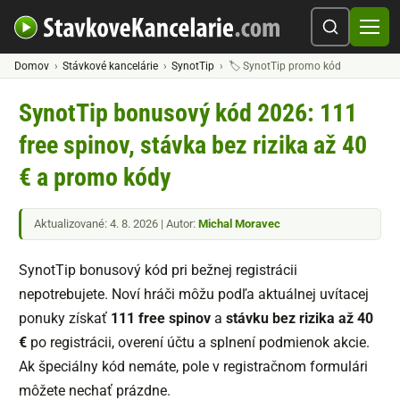
Domov
Stávkové kancelárie
SynotTip
🏷️ SynotTip promo kód
SynotTip bonusový kód 2026: 111
free spinov, stávka bez rizika až 40
€ a promo kódy
Aktualizované: 4. 8. 2026 | Autor:
Michal Moravec
SynotTip bonusový kód pri bežnej registrácii
nepotrebujete. Noví hráči môžu podľa aktuálnej uvítacej
ponuky získať
111 free spinov
a
stávku bez rizika až 40
€
po registrácii, overení účtu a splnení podmienok akcie.
Ak špeciálny kód nemáte, pole v registračnom formulári
môžete nechať prázdne.