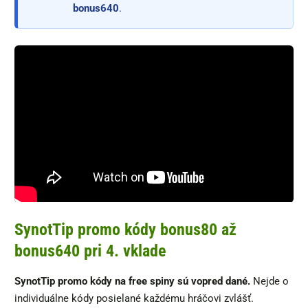
bonus640
.
SynotTip promo kódy bonus80 až
bonus640 pri 4. vklade
SynotTip promo kódy na free spiny sú vopred dané.
Nejde o
individuálne kódy posielané každému hráčovi zvlášť.