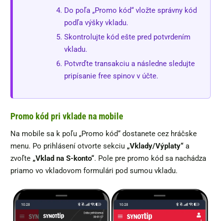
Do poľa „Promo kód“ vložte správny kód
podľa výšky vkladu.
Skontrolujte kód ešte pred potvrdením
vkladu.
Potvrďte transakciu a následne sledujte
pripísanie free spinov v účte.
Promo kód pri vklade na mobile
Na mobile sa k poľu „Promo kód“ dostanete cez hráčske
menu. Po prihlásení otvorte sekciu
„Vklady/Výplaty“
a
zvoľte
„Vklad na S-konto“
. Pole pre promo kód sa nachádza
priamo vo vkladovom formulári pod sumou vkladu.