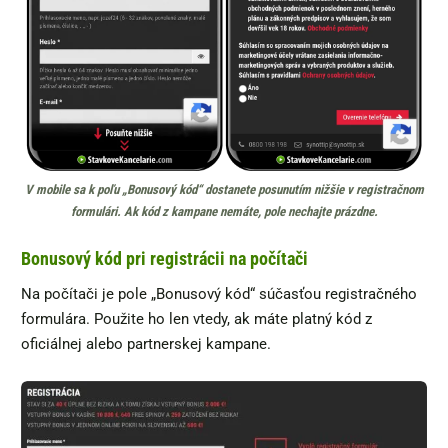
V mobile sa k poľu „Bonusový kód“ dostanete posunutím nižšie v registračnom
formulári. Ak kód z kampane nemáte, pole nechajte prázdne.
Bonusový kód pri registrácii na počítači
Na počítači je pole „Bonusový kód“ súčasťou registračného
formulára. Použite ho len vtedy, ak máte platný kód z
oficiálnej alebo partnerskej kampane.