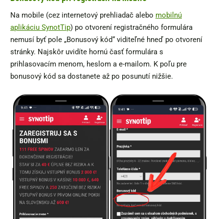
Na mobile (cez internetový prehliadač alebo
mobilnú
aplikáciu SynotTip
) po otvorení registračného formulára
nemusí byť pole „Bonusový kód“ viditeľné hneď po otvorení
stránky. Najskôr uvidíte hornú časť formulára s
prihlasovacím menom, heslom a e-mailom. K poľu pre
bonusový kód sa dostanete až po posunutí nižšie.