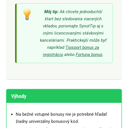
Môj tip:
Ak chcete jednoduchší
štart bez sledovania viacerých
vkladov, porovnajte SynotTip aj s
inými licencovanými stávkovými
kanceláriami. Praktickejší môže byť
napríklad
Tipsport bonus za
registráciu
alebo
Fortuna bonus
.
Výhody
Na bežné vstupné bonusy nie je potrebné hľadať
žiadny univerzálny bonusový kód.