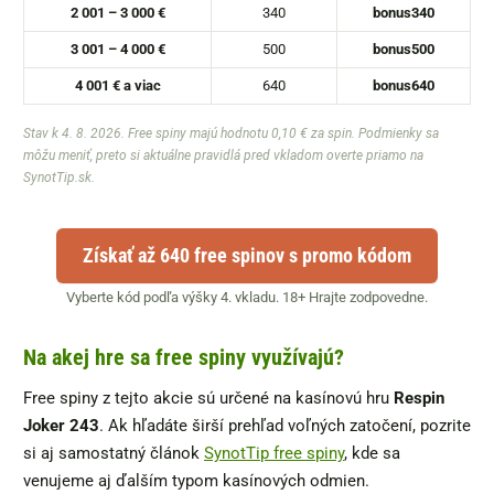
2 001 – 3 000 €
340
bonus340
3 001 – 4 000 €
500
bonus500
4 001 € a viac
640
bonus640
Stav k 4. 8. 2026. Free spiny majú hodnotu 0,10 € za spin. Podmienky sa
môžu meniť, preto si aktuálne pravidlá pred vkladom overte priamo na
SynotTip.sk.
Získať až 640 free spinov s promo kódom
Vyberte kód podľa výšky 4. vkladu. 18+ Hrajte zodpovedne.
Na akej hre sa free spiny využívajú?
Free spiny z tejto akcie sú určené na kasínovú hru
Respin
Joker 243
. Ak hľadáte širší prehľad voľných zatočení, pozrite
si aj samostatný článok
SynotTip free spiny
, kde sa
venujeme aj ďalším typom kasínových odmien.