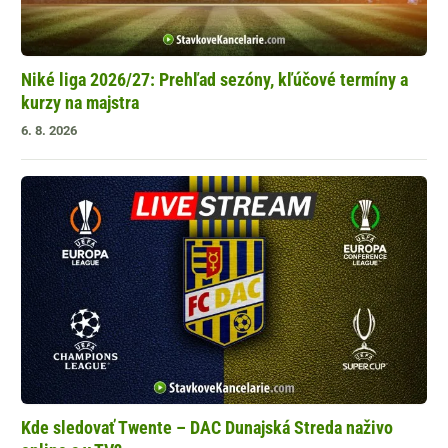
Niké liga 2026/27: Prehľad sezóny, kľúčové termíny a
kurzy na majstra
6. 8. 2026
Kde sledovať Twente – DAC Dunajská Streda naživo