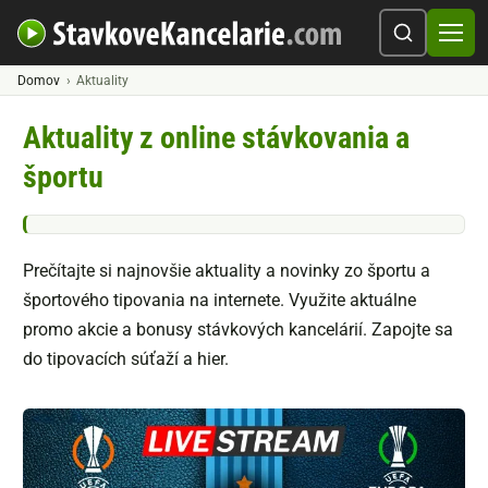
Domov
Aktuality
Aktuality z online stávkovania a
športu
Prečítajte si najnovšie aktuality a novinky zo športu a
športového tipovania na internete. Využite aktuálne
promo akcie a bonusy stávkových kancelárií. Zapojte sa
do tipovacích súťaží a hier.