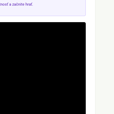
nosť a začnite hrať.