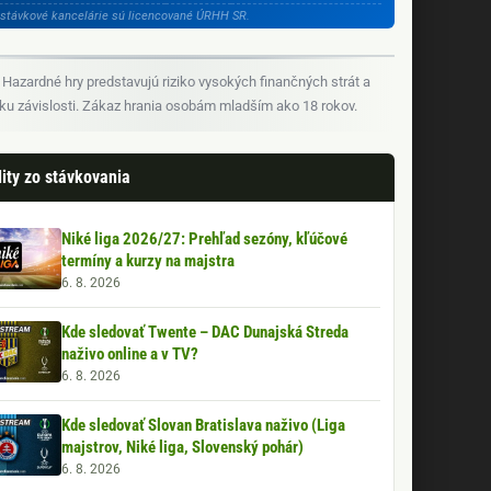
stávkové kancelárie sú licencované ÚRHH SR.
Hazardné hry predstavujú riziko vysokých finančných strát a
iku závislosti. Zákaz hrania osobám mladším ako 18 rokov.
ity zo stávkovania
Niké liga 2026/27: Prehľad sezóny, kľúčové
termíny a kurzy na majstra
6. 8. 2026
Kde sledovať Twente – DAC Dunajská Streda
naživo online a v TV?
6. 8. 2026
Kde sledovať Slovan Bratislava naživo (Liga
majstrov, Niké liga, Slovenský pohár)
6. 8. 2026