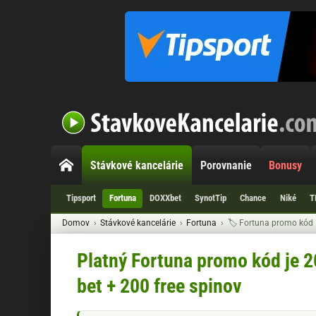
Stávkové kancelárie
Porovnanie
Bonusy
Tipsport
Fortuna
DOXXbet
SynotTip
Chance
Niké
T
Domov
Stávkové kancelárie
Fortuna
🏷️ Fortuna promo kód
Platný Fortuna promo kód je 2
bet + 200 free spinov