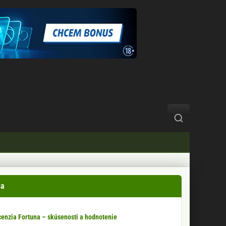
na
enzia Fortuna – skúsenosti a hodnotenie