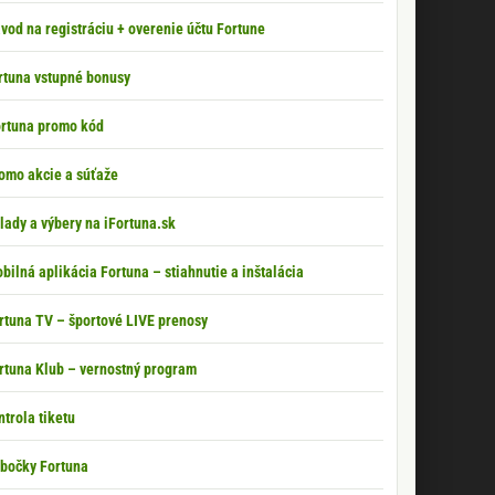
vod na registráciu + overenie účtu Fortune
rtuna vstupné bonusy
ortuna promo kód
omo akcie a súťaže
lady a výbery na iFortuna.sk
bilná aplikácia Fortuna – stiahnutie a inštalácia
rtuna TV – športové LIVE prenosy
rtuna Klub – vernostný program
ntrola tiketu
bočky Fortuna