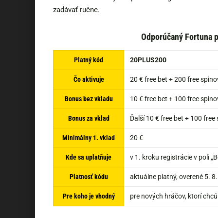
zadávať ručne.
Odporúčaný Fortuna 
Platný kód
20PLUS200
Čo aktivuje
20 € free bet + 200 free spin
Bonus bez vkladu
10 € free bet + 100 free spin
Bonus za vklad
Ďalší 10 € free bet + 100 free
Minimálny 1. vklad
20 €
Kde sa uplatňuje
v 1. kroku registrácie v pol
Platnosť kódu
aktuálne platný, overené 5. 8
Pre koho je vhodný
pre nových hráčov, ktorí chc