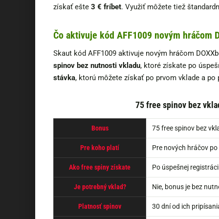
získať ešte
3 € fríbet
. Využiť môžete tiež štandard
Čo aktivuje kód AFF1009 novým hráčom 
Skaut kód AFF1009 aktivuje novým hráčom DOXXb
spinov bez nutnosti vkladu
, ktoré získate po úsp
stávka
, ktorú môžete získať po prvom vklade a po 
75 free spinov bez vkl
Bonus
75 free spinov bez vk
Pre koho platí
Pre nových hráčov po
Ako free spiny získate
Po úspešnej registráci
Je potrebný vklad?
Nie, bonus je bez nutn
Platnosť spinov
30 dní od ich pripísani