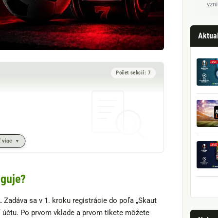
vzn
Aktual
Počet sekcií: 7
 viac
nguje?
.
Zadáva sa v 1. kroku registrácie do poľa „Skaut
 účtu. Po prvom vklade a prvom tikete môžete