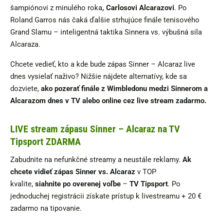
šampiónovi z minulého roka
, Carlosovi Alcarazovi
. Po
Roland Garros nás čaká ďalšie strhujúce finále tenisového
Grand Slamu – inteligentná taktika Sinnera vs. výbušná sila
Alcaraza.
Chcete vedieť, kto a kde bude zápas Sinner – Alcaraz live
dnes vysielať naživo? Nižšie nájdete alternatívy, kde sa
dozviete,
ako pozerať finále z Wimbledonu medzi Sinnerom a
Alcarazom dnes v TV alebo online cez live stream
zadarmo.
LIVE stream zápasu Sinner – Alcaraz na TV
Tipsport ZDARMA
Zabudnite na nefunkčné streamy a neustále reklamy.
Ak
chcete vidieť zápas Sinner vs. Alcaraz
v TOP
kvalite,
siahnite po overenej voľbe
–
TV Tipsport
. Po
jednoduchej registrácii získate prístup k livestreamu + 20 €
zadarmo na tipovanie.