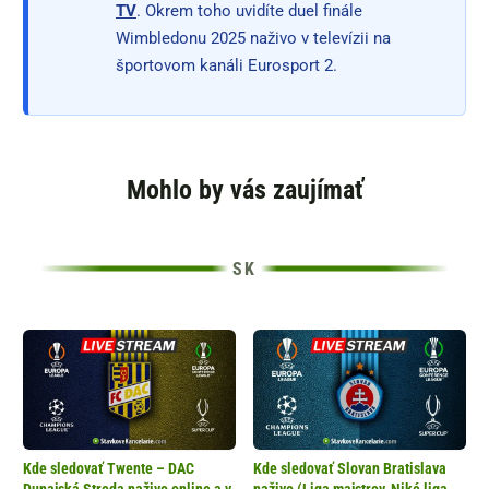
TV
. Okrem toho uvidíte duel finále
Wimbledonu 2025 naživo v televízii na
športovom kanáli Eurosport 2.
Mohlo by vás zaujímať
Kde sledovať Twente – DAC
Kde sledovať Slovan Bratislava
Dunajská Streda naživo online a v
naživo (Liga majstrov, Niké liga,