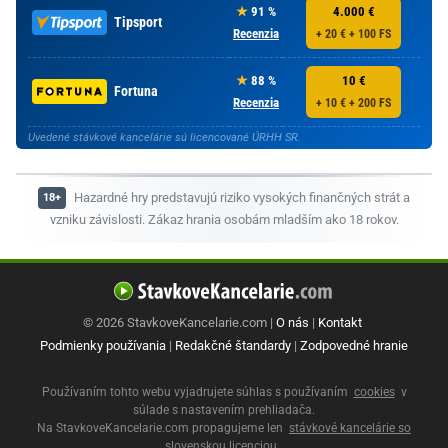
91 %
4.000 €
Tipsport
Recenzia
+ 20 € + 100 FS
88 %
10 €
Fortuna
Recenzia
+ 10 € + 200 FS
Uvedené stávkové kancelárie sú licencované ÚRHH SR.
Hazardné hry predstavujú riziko vysokých finančných strát a
vzniku závislosti. Zákaz hrania osobám mladším ako 18 rokov.
© 2026 StavkoveKancelarie.com |
O nás
|
Kontakt
Podmienky používania
|
Redakčné štandardy
|
Zodpovedné hranie
Používaním tohto webu vyjadrujete súhlas s používaním
cookies
v
súlade s nastavením prehliadača.
Na StavkoveKancelarie.com propagujeme len
stávkové kancelárie so
slovenskou licenciou
.