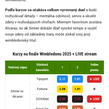
Wimbledonu.
Podľa kurzov sa očakáva celkom vyrovnaný duel
a budú
rozhodovať detaily – mentálna odolnosť, servis a skvelé
údery v rozhodujúcich chvíľach. Miernym favoritom zostáva
Alcaraz, no ak Sinner dokáže džať vysoké tempo a využiť
svoje údery od základnej čiary, môže získať svoj prvý
wimbledonský titul.
Kurzy na finále Wimbledonu 2025 + LIVE stream
Stávková
Online
Tenisový zápas
1
2
kancelária
prenos
Tipsport
2.11
1.81
► LIVE
Fortuna
2.08
1.81
❌
Sinner vs.
Alcaraz
DOXXbet
2.05
1.77
► LIVE
Synot Tip
2.09
1.85
❌