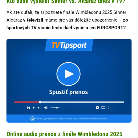
Kto bude vysielať Sinner vs. Alcaraz dnes v TV?
Ak ste dúfali,
že si pozriete finále Wimbledonu 2025 Sinner –
Alcaraz
v televízii
máme pre vás dôležité upozornenie –
zo
športových TV staníc tento duel vysiela len EUROSPORT2.
Online audio prenos z finále Wimbledonu 2025