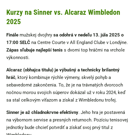
Kurzy na Sinner vs. Alcaraz Wimbledon
2025
Finále
mužskej dvojhry
sa odohrá v nedeľu 13. júla 2025 o
17:00 SELČ
na Centre Courte v All England Clube v Londýne.
Zápas sľubuje najlepší tenis
s dvomi top hráčmi na vrchole
výkonnosti.
Alcaraz (obhajca titulu) je výbušný a technicky brilantný
hráč
, ktorý kombinuje rýchle výmeny, skvelý pohyb a
sebavedomé zakončenia. To, že je na trávnatých dvorcoch
nočnou morou svojich súperov dokázal už v roku 2024, keď
sa stal celkovým víťazom a získal z Wimbledonu trofej.
Sinner je až chladnokrvne efektívny
. Jeho hra je postavená
na výbornom servise a presných returnoch. Pozíciu tenisovej
jednotky bude chcieť potvrdiť a získať svoj prvý titul z