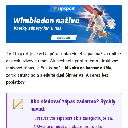
TV Tipsport je skvelý spôsob, ako vidieť zápas naživo online
cez exkluzívny stream. Ak nechcete prísť o tento atraktívny
tenisový zápas, je čas konať –
kliknite na banner nižšie
,
zaregistrujte sa a
sledujte duel Sinner vs. Alcaraz bez
poplatkov.
Ako sledovať zápas zadarmo? Rýchly
návod:
Navštívte
Tipsport.sk
a zaregistrujte sa.
Overte si účet
a získate prístup ku