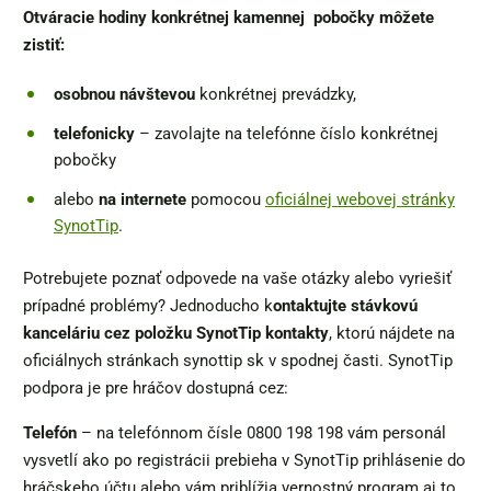
Otváracie hodiny konkrétnej kamennej pobočky môžete
zistiť:
osobnou návštevou
konkrétnej prevádzky,
telefonicky
– zavolajte na telefónne číslo konkrétnej
pobočky
alebo
na internete
pomocou
oficiálnej webovej stránky
SynotTip
.
Potrebujete poznať odpovede na vaše otázky alebo vyriešiť
prípadné problémy? Jednoducho k
ontaktujte stávkovú
kanceláriu cez položku SynotTip kontakty
, ktorú nájdete na
oficiálnych stránkach synottip sk v spodnej časti. SynotTip
podpora je pre hráčov dostupná cez:
Telefón
– na telefónnom čísle 0800 198 198 vám personál
vysvetlí ako po registrácii prebieha v SynotTip prihlásenie do
hráčskeho účtu alebo vám priblížia vernostný program aj to