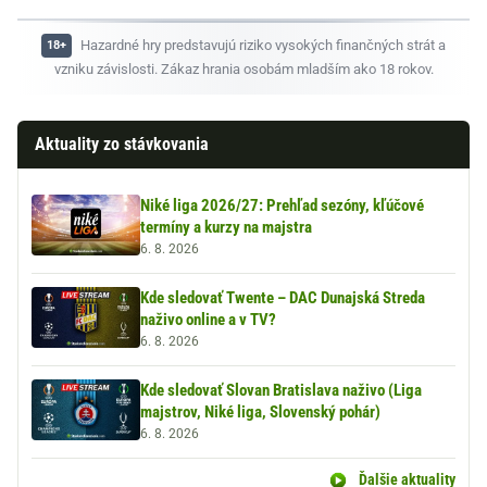
Hazardné hry predstavujú riziko vysokých finančných strát a
vzniku závislosti. Zákaz hrania osobám mladším ako 18 rokov.
Aktuality zo stávkovania
Niké liga 2026/27: Prehľad sezóny, kľúčové
termíny a kurzy na majstra
6. 8. 2026
Kde sledovať Twente – DAC Dunajská Streda
naživo online a v TV?
6. 8. 2026
Kde sledovať Slovan Bratislava naživo (Liga
majstrov, Niké liga, Slovenský pohár)
6. 8. 2026
Ďalšie aktuality