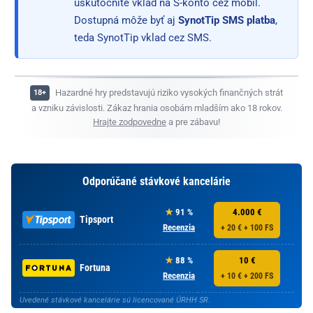
uskutočníte vklad na S-konto cez mobil.
Dostupná môže byť aj
SynotTip SMS platba
,
teda SynotTip vklad cez SMS.
Hazardné hry predstavujú riziko vysokých finančných strát
a vzniku závislosti. Zákaz hrania osobám mladším ako 18 rokov.
Hrajte zodpovedne
a pre zábavu!
Odporúčané stávkové kancelárie
91 %
4.000 €
Tipsport
Recenzia
+ 20 € + 100 FS
88 %
10 €
Fortuna
Recenzia
+ 10 € + 200 FS
Uvedené stávkové kancelárie sú licencované ÚRHH SR.