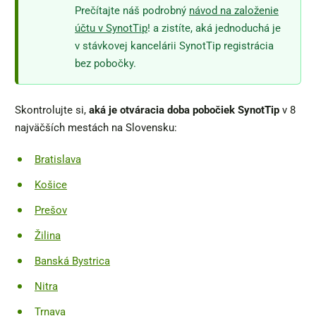
Prečítajte náš podrobný
návod na založenie
účtu v SynotTip
! a zistíte, aká jednoduchá je
v stávkovej kancelárii SynotTip registrácia
bez pobočky.
Skontrolujte si,
aká je otváracia doba pobočiek SynotTip
v 8
najväčších mestách na Slovensku:
Bratislava
Košice
Prešov
Žilina
Banská Bystrica
Nitra
Trnava