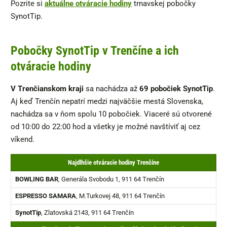
Pozrite si
aktuálne otváracie hodiny
trnavskej pobočky
SynotTip.
Pobočky SynotTip v Trenčíne a ich
otváracie hodiny
V Trenčianskom kraji
sa nachádza až
69 pobočiek SynotTip
.
Aj keď Trenčín nepatrí medzi najväčšie mestá Slovenska,
nachádza sa v ňom spolu 10 pobočiek. Viaceré sú otvorené
od 10:00 do 22:00 hod a všetky je možné navštíviť aj cez
víkend.
Najdlhšie otváracie hodiny Trenčíne
BOWLING BAR
, Generála Svobodu 1, 911 64 Trenčín
ESPRESSO SAMARA
, M.Turkovej 48, 911 64 Trenčín
SynotTip
, Zlatovská 2143, 911 64 Trenčín