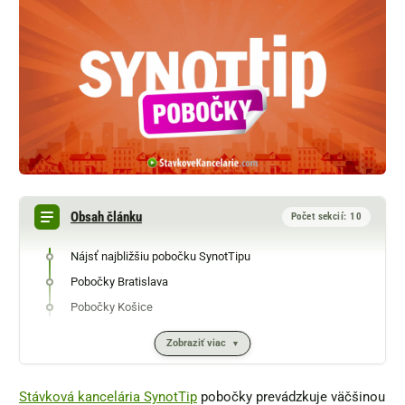
Obsah článku
Počet sekcií: 10
Nájsť najbližšiu pobočku SynotTipu
Pobočky Bratislava
Pobočky Košice
Zobraziť viac
Stávková kancelária SynotTip
pobočky prevádzkuje väčšinou