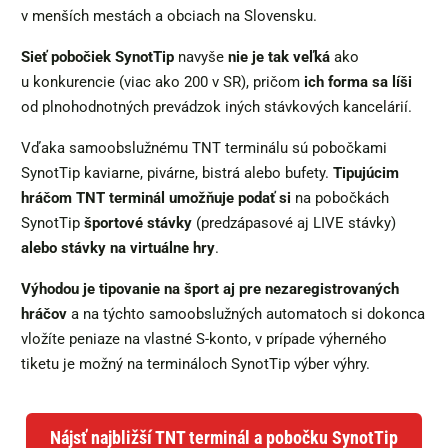
v menších mestách a obciach na Slovensku.
Sieť pobočiek SynotTip
navyše
nie je tak veľká
ako
u konkurencie (viac ako 200 v SR), pričom
ich forma sa líši
od plnohodnotných prevádzok iných stávkových kancelárií.
Vďaka samoobslužnému TNT terminálu sú pobočkami
SynotTip kaviarne, pivárne, bistrá alebo bufety.
Tipujúcim
hráčom TNT terminál umožňuje podať si
na pobočkách
SynotTip
športové stávky
(predzápasové aj LIVE stávky)
alebo stávky na virtuálne hry
.
Výhodou je tipovanie na šport aj pre nezaregistrovaných
hráčov
a na týchto samoobslužných automatoch si dokonca
vložíte peniaze na vlastné S-konto, v prípade výherného
tiketu je možný na termináloch SynotTip výber výhry.
Nájsť najbližší TNT terminál a pobočku SynotTip