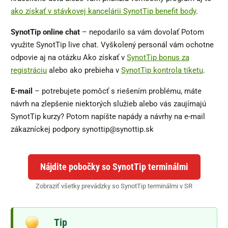
ako získať v stávkovej kancelárii SynotTip benefit body
.
SynotTip online chat
– nepodarilo sa vám dovolať Potom
využite SynotTip live chat. Vyškolený personál vám ochotne
odpovie aj na otázku Ako získať v
SynotTip bonus za
registráciu
alebo ako prebieha v
SynotTip kontrola tiketu
.
E-mail
– potrebujete pomôcť s riešením problému, máte
návrh na zlepšenie niektorých služieb alebo vás zaujímajú
SynotTip kurzy? Potom napíšte napády a návrhy na e-mail
zákazníckej podpory synottip@synottip.sk
Nájdite pobočky so SynotTip terminálmi
Zobraziť všetky prevádzky so SynotTip terminálmi v SR
Tip