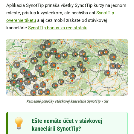
Aplikácia SynotTip prináša všetky SynotTip kurzy na jednom
mieste, prístup k výsledkom, ale nechýba ani
SynotTip
overenie tiketu
a aj cez mobil získate od stávkovej
kancelárie
SynotTip bonus za registráciu
.
Kamenné pobočky stávkovej kancelárie SynotTip v SR
Ešte nemáte účet v stávkovej
kancelárii SynotTip?