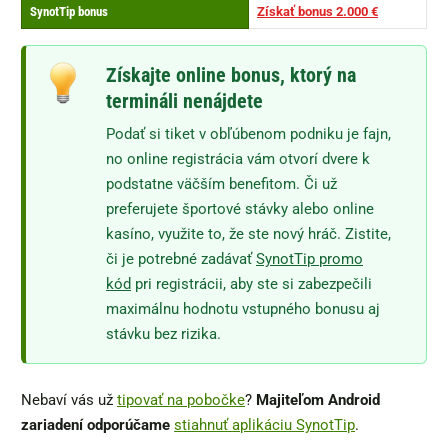
SynotTip bonus
Získať bonus 2.000 €
Získajte online bonus, ktorý na
termináli nenájdete
Podať si tiket v obľúbenom podniku je fajn,
no online registrácia vám otvorí dvere k
podstatne väčším benefitom. Či už
preferujete športové stávky alebo online
kasíno, využite to, že ste nový hráč. Zistite,
či je potrebné zadávať
SynotTip promo
kód
pri registrácii, aby ste si zabezpečili
maximálnu hodnotu vstupného bonusu aj
stávku bez rizika.
Nebaví vás už
tipovať na pobočke
?
Majiteľom Android
zariadení odporúčame
stiahnuť aplikáciu SynotTip
.