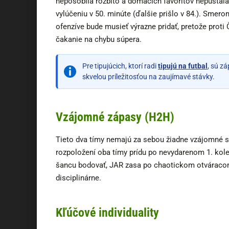
nepôsobila rozbito a domácich favoritov nepúšťala 
vylúčeniu v 50. minúte (ďalšie prišlo v 84.). Sme
ofenzíve bude musieť výrazne pridať, pretože proti
čakanie na chybu súpera.
Pre tipujúcich, ktorí radi
tipujú na futbal
, sú z
skvelou príležitosťou na zaujímavé stávky.
Vzájomné zápasy (H2H)
Tieto dva tímy nemajú za sebou žiadne vzájomné st
rozpoložení oba tímy prídu po nevydarenom 1. kole.
šancu bodovať, JAR zasa po chaotickom otváracom 
disciplinárne.
Kľúčové individuality