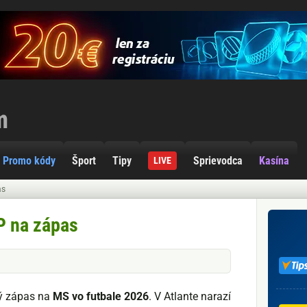
Promo kódy
Šport
Tipy
Sprievodca
Kasína
LIVE
as
P na zápas
ý zápas na
MS vo futbale 2026
. V Atlante narazí