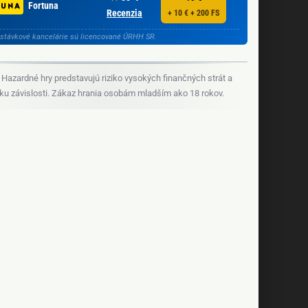
Fortuna
Recenzia
+ 10 € + 200 FS
stávkové kancelárie sú licencované ÚRHH SR.
Hazardné hry predstavujú riziko vysokých finančných strát a
iku závislosti. Zákaz hrania osobám mladším ako 18 rokov.