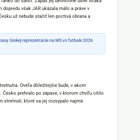
ľahko do šancí. Zápas jej definitívne ušiel vďaka
rom dopredu však JAR ukázala málo a práve v
 Česku už nebude stačiť len poctivá obrana a
ápasy českej reprezentácie na MS vo futbale 2026
retnutia. Oveľa dôležitejšie bude, v akom
 Česko prehralo po zápase, v ktorom chvíľu cítilo
stretnutí, ktoré sa jej rozsypalo najmä