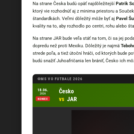
Na strane Česka budú opäť najdôležitejší
Patrik S
ktorý vie rozhodnúť aj z minima priestoru a Souček
štandardkách. Veľmi dôležitý môže byť aj
Pavel Šu
kvality na to, aby rozhodlo po centri, rohu alebo šta
Na strane JAR bude veľa stáť na tom, či sa jej p
dopredu než proti Mexiku. Dôležitý je najmä
Teboh
strede poľa, a tiež útoční hráči, od ktorých bude p
budú snažiť Juhoafričania len brániť, Česko ich mô
MS VO FUTBALE 2026
Otvoriť zápas Česko vs JAR u Tipsport
18.06.
Česko
2026
vs
JAR
KONIEC