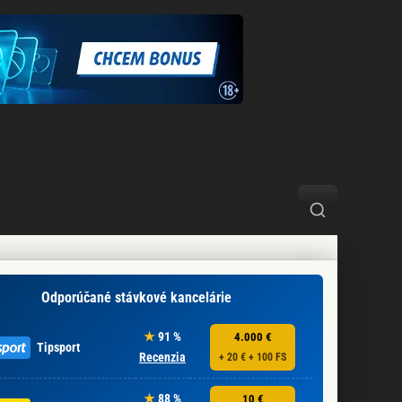
Odporúčané stávkové kancelárie
91 %
4.000 €
Tipsport
Recenzia
+ 20 € + 100 FS
88 %
10 €