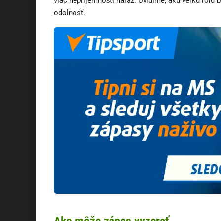
viac nepríjemností naraz. Uvidíme, akú veľkú rolu 
odolnosť.
Ako môže zápas vyzerať