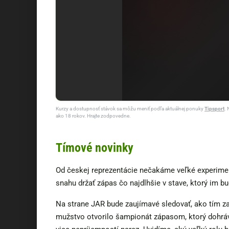
Kurzy a dostupnosť stávok sa môžu meniť podľa aktuálnej ponuky
Tipsport
. 
ako 18 rokov. Hrajte zodpovedne.
Tímové novinky
Od českej reprezentácie nečakáme veľké experimen
snahu držať zápas čo najdlhšie v stave, ktorý im b
Na strane JAR bude zaujímavé sledovať, ako tím z
mužstvo otvorilo šampionát zápasom, ktorý dohráva