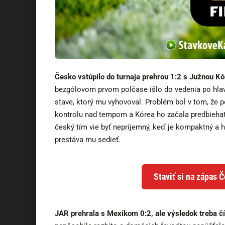
Česko vstúpilo do turnaja prehrou 1:2 s Južnou Kó
bezgólovom prvom polčase išlo do vedenia po hlavi
stave, ktorý mu vyhovoval. Problém bol v tom, že
kontrolu nad tempom a Kórea ho začala predbiehať 
český tím vie byť nepríjemný, keď je kompaktný a h
prestáva mu sedieť.
Staviť si na zápas 
JAR prehrala s Mexikom 0:2, ale výsledok treba čí