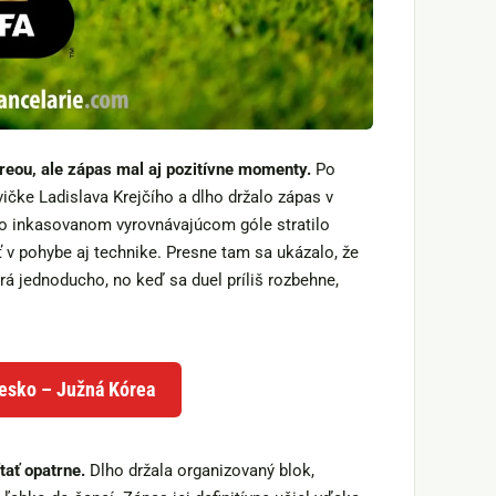
reou, ale zápas mal aj pozitívne momenty.
Po
čke Ladislava Krejčího a dlho držalo zápas v
 po inkasovanom vyrovnávajúcom góle stratilo
v pohybe aj technike. Presne tam sa ukázalo, že
rá jednoducho, no keď sa duel príliš rozbehne,
Česko – Južná Kórea
tať opatrne.
Dlho držala organizovaný blok,