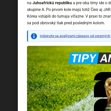
na
Juhoafrickú republiku
a pre oba tímy ide o 
skupine A. Po prvom kole majú totiž Česi aj JA
Kórea vstúpili do turnaja víťazne. V praxi to zn
sa pod obrovský tlak pred posledným kolom.
Inšpirujte sa analýzami zápasov od ostatných