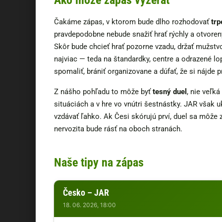
Čakáme zápas, v ktorom bude dlho rozhodovať
trp
pravdepodobne nebude snažiť hrať rýchly a otvore
Skôr bude chcieť hrať pozorne vzadu, držať mužstv
najviac — teda na štandardky, centre a odrazené lo
spomaliť, brániť organizovane a dúfať, že si nájde p
Z nášho pohľadu to môže byť
tesný duel
, nie veľk
situáciách a v hre vo vnútri šestnástky. JAR však u
vzdávať ľahko. Ak Česi skórujú prví, duel sa môže 
nervozita bude rásť na oboch stranách.
Naše tipy na zápas
Česko – JAR
18. 06. 2026, 18:00