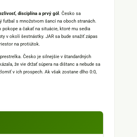
ezlivosť, disciplína a prvý gól
. Česko sa
ný futbal s množstvom šancí na oboch stranách.
o pokope a čakať na situácie, ktoré mu sedia
pty v okolí šestnástky. JAR sa bude snažiť zápas
riestor na protiútok.
á prestrelka. Česko je silnejšie v štandardných
kázala, že vie držať súpera na dištanc a nebude sa
zlomiť v ich prospech. Ak však zostane dlho 0:0,