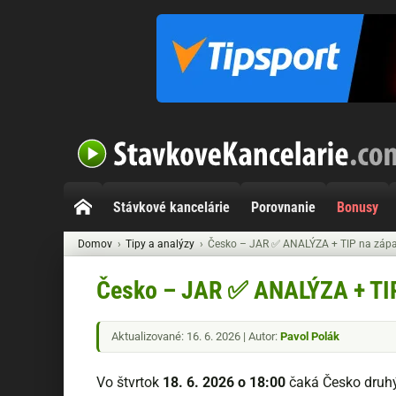
Stávkové kancelárie
Porovnanie
Bonusy
Domov
Tipy a analýzy
Česko – JAR ✅ ANALÝZA + TIP na záp
Česko – JAR ✅ ANALÝZA + TI
Aktualizované: 16. 6. 2026 | Autor:
Pavol Polák
Vo štvrtok
18. 6. 2026 o 18:00
čaká Česko druh