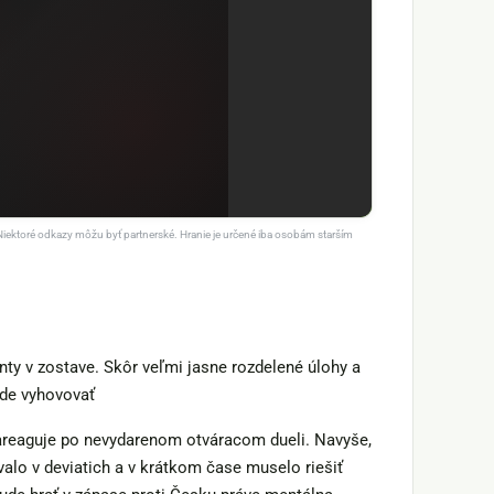
Niektoré odkazy môžu byť partnerské. Hranie je určené iba osobám starším
ty v zostave. Skôr veľmi jasne rozdelené úlohy a
ude vyhovovať
areaguje po nevydarenom otváracom dueli. Navyše,
lo v deviatich a v krátkom čase muselo riešiť