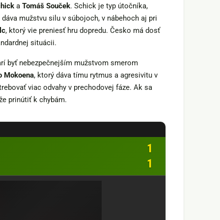
chick
a
Tomáš Souček
. Schick je typ útočníka,
 dáva mužstvu silu v súbojoch, v nábehoch aj pri
lc
, ktorý vie preniesť hru dopredu. Česko má dosť
ndardnej situácii.
odarí byť nebezpečnejším mužstvom smerom
o Mokoena
, ktorý dáva tímu rytmus a agresivitu v
otrebovať viac odvahy v prechodovej fáze. Ak sa
že prinútiť k chybám.