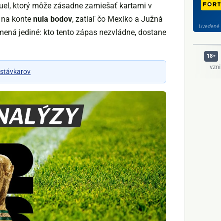
duel, ktorý môže zásadne zamiešať kartami v
R na konte
nula bodov
, zatiaľ čo Mexiko a Južná
Uvedené 
amená jediné: kto tento zápas nezvládne, dostane
vzn
 stávkarov