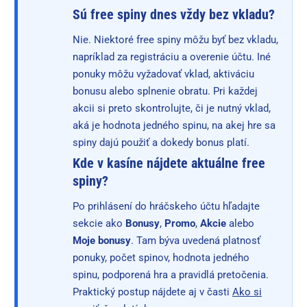
Sú free spiny dnes vždy bez vkladu?
Nie. Niektoré free spiny môžu byť bez vkladu,
napríklad za registráciu a overenie účtu. Iné
ponuky môžu vyžadovať vklad, aktiváciu
bonusu alebo splnenie obratu. Pri každej
akcii si preto skontrolujte, či je nutný vklad,
aká je hodnota jedného spinu, na akej hre sa
spiny dajú použiť a dokedy bonus platí.
Kde v kasíne nájdete aktuálne free
spiny?
Po prihlásení do hráčskeho účtu hľadajte
sekcie ako
Bonusy
,
Promo
,
Akcie
alebo
Moje bonusy
. Tam býva uvedená platnosť
ponuky, počet spinov, hodnota jedného
spinu, podporená hra a pravidlá pretočenia.
Praktický postup nájdete aj v časti
Ako si