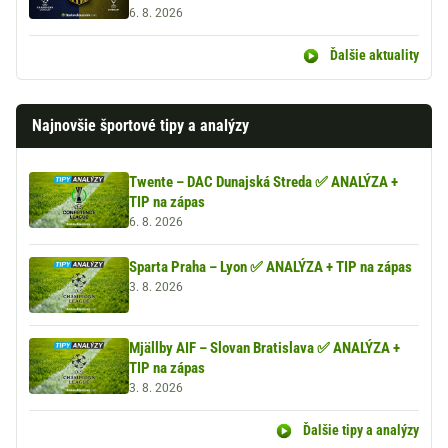
6. 8. 2026
Ďalšie aktuality
Najnovšie športové tipy a analýzy
Twente – DAC Dunajská Streda ✅ ANALÝZA +
TIP na zápas
6. 8. 2026
Sparta Praha – Lyon ✅ ANALÝZA + TIP na zápas
3. 8. 2026
Mjällby AIF – Slovan Bratislava ✅ ANALÝZA +
TIP na zápas
3. 8. 2026
Ďalšie tipy a analýzy