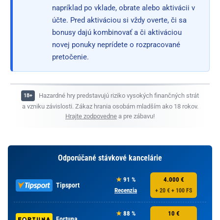
napríklad po vklade, obrate alebo aktivácii v
účte. Pred aktiváciou si vždy overte, či sa
bonusy dajú kombinovať a či aktiváciou
novej ponuky neprídete o rozpracované
pretočenie.
Hazardné hry predstavujú riziko vysokých finančných strát
a vzniku závislosti. Zákaz hrania osobám mladším ako 18 rokov.
Hrajte zodpovedne
a pre zábavu!
Odporúčané stávkové kancelárie
91 %
4.000 €
Tipsport
Recenzia
+ 20 € + 100 FS
88 %
10 €
Fortuna