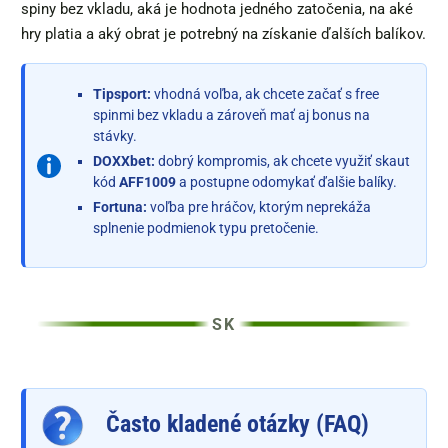
spiny bez vkladu, aká je hodnota jedného zatočenia, na aké
hry platia a aký obrat je potrebný na získanie ďalších balíkov.
Tipsport:
vhodná voľba, ak chcete začať s free
spinmi bez vkladu a zároveň mať aj bonus na
stávky.
DOXXbet:
dobrý kompromis, ak chcete využiť skaut
kód
AFF1009
a postupne odomykať ďalšie balíky.
Fortuna:
voľba pre hráčov, ktorým neprekáža
splnenie podmienok typu pretočenie.
Často kladené otázky (FAQ)