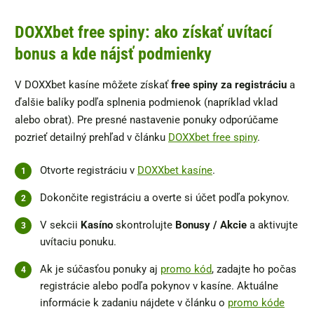
DOXXbet free spiny: ako získať uvítací
bonus a kde nájsť podmienky
V DOXXbet kasíne môžete získať
free spiny za registráciu
a
ďalšie balíky podľa splnenia podmienok (napríklad vklad
alebo obrat). Pre presné nastavenie ponuky odporúčame
pozrieť detailný prehľad v článku
DOXXbet free spiny
.
Otvorte registráciu v
DOXXbet kasíne
.
Dokončite registráciu a overte si účet podľa pokynov.
V sekcii
Kasíno
skontrolujte
Bonusy / Akcie
a aktivujte
uvítaciu ponuku.
Ak je súčasťou ponuky aj
promo kód
, zadajte ho počas
registrácie alebo podľa pokynov v kasíne. Aktuálne
informácie k zadaniu nájdete v článku o
promo kóde