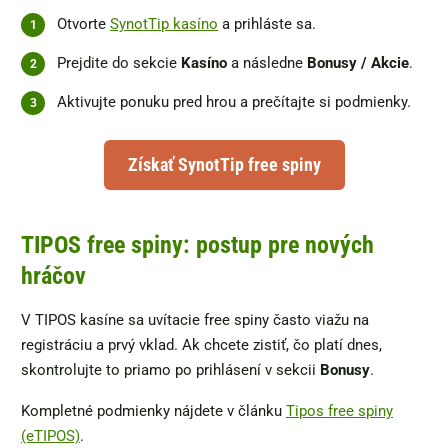
Otvorte
SynotTip kasíno
a prihláste sa.
Prejdite do sekcie
Kasíno
a následne
Bonusy / Akcie
.
Aktivujte ponuku pred hrou a prečítajte si podmienky.
Získať SynotTip free spiny
TIPOS free spiny: postup pre nových
hráčov
V TIPOS kasíne sa uvítacie free spiny často viažu na
registráciu a prvý vklad. Ak chcete zistiť, čo platí dnes,
skontrolujte to priamo po prihlásení v sekcii
Bonusy
.
Kompletné podmienky nájdete v článku
Tipos free spiny
(eTIPOS)
.