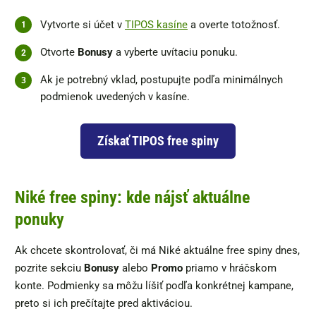
Vytvorte si účet v
TIPOS kasíne
a overte totožnosť.
Otvorte
Bonusy
a vyberte uvítaciu ponuku.
Ak je potrebný vklad, postupujte podľa minimálnych
podmienok uvedených v kasíne.
Získať TIPOS free spiny
Niké free spiny: kde nájsť aktuálne
ponuky
Ak chcete skontrolovať, či má Niké aktuálne free spiny dnes,
pozrite sekciu
Bonusy
alebo
Promo
priamo v hráčskom
konte. Podmienky sa môžu líšiť podľa konkrétnej kampane,
preto si ich prečítajte pred aktiváciou.