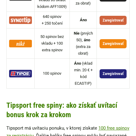
za obrat)
kódom AFF1009)
640 spinov
Áno
Zaregistrovať
+ 250 točení
Nie
(prvých
50 spinov bez
50),
áno
vkladu + 100
Zaregistrovať
(extra za
extra spinov
obrat)
Áno
(vklad
min. 20 € +
100 spinov
Zaregistrovať
kód
ECASTIP)
Tipsport free spiny: ako získať uvítací
bonus krok za krokom
Tipsport má uvítaciu ponuku, v ktorej získate
100 free spinov
za registráciu
. Ďalšie balíky free spinov môžu byť naviazané