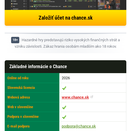
Založiť účet na chance.sk
Hazardné hry predstavujú riziko vysokých finančných strát a
vzniku závislosti. Zákaz hrania osobám mladším ako 18 rokov.
Základné informácie o Chance
Online od roku
2026
Slovenská licencia
Webová adresa
www.chance.sk
Web v slovenčine
Podpora v slovenčine
E-mail podpora
podpora@chance.sk