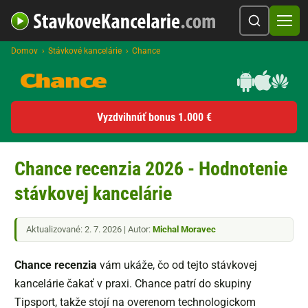
Domov
Stávkové kancelárie
Chance
Vyzdvihnúť bonus 1.000 €
Chance recenzia 2026 - Hodnotenie
stávkovej kancelárie
Aktualizované: 2. 7. 2026 | Autor:
Michal Moravec
Chance recenzia
vám ukáže, čo od tejto stávkovej
kancelárie čakať v praxi. Chance patrí do skupiny
Tipsport, takže stojí na overenom technologickom