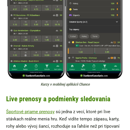
Kurzy v mobilnej aplikácii Chance
Live prenosy a podmienky sledovania
Športové priame prenosy
sú jedna z vecí, ktoré pri live
stávkach reálne menia hru. Keď vidíte tempo zápasu, karty,
rohy alebo vývoj šancí, rozhoduje sa ľahšie než pri tipovaní