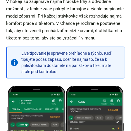
V hokeji sú zaujímavé najmä hráčske trhy a odvodené
možnosti, v tenise zase pokrytie turnajov a rýchle prepínanie
medzi zápasmi. Pri každej stávkovke však rozhoduje najmä
komfort práce s tiketom. V Chance je rozhranie postavené
tak, aby ste vedeli prechádzať medzi kurzami, štatistikami a
tiketom bez toho, aby ste sa „strácali“ v menu.
Live tipovanie
je spravené prehľadne a rýchlo. Keď
tipujete počas zápasu, oceníte najmä to, že sa k
príležitostiam dostanete na pár klikov a tiket máte
stále pod kontrolou.