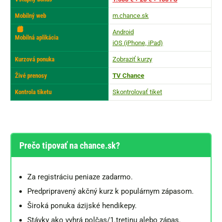
Mobilný web
m.chance.sk
📝
🧾
🔗
📱
📺
💰
⚽
☑️
Android
Mobilná aplikácia
iOS (iPhone, iPad)
Kurzová ponuka
Zobraziť kurzy
Živé prenosy
TV Chance
Kontrola tiketu
Skontrolovať tiket
Prečo tipovať na chance.sk?
Za registráciu peniaze zadarmo.
Predpripravený akčný kurz k populárnym zápasom.
Široká ponuka ázijské hendikepy.
Stávky ako vyhrá polčas/1.tretinu alebo zápas.