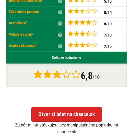
Bonusy a promo akcie
5
/10
Zákaznícka podpora
5
/10
Bezpečnosť
8
/10
Vklady a výbery
7
/10
Osobná skúsenosť
7
/10
Celkové hodnotenie
6,8
/10
Otvor si účet na chance.sk
Za pár minút stávkujete bez manipulačného poplatku na
chance.sk