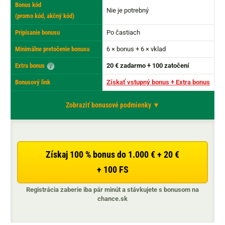
Bonus kód
Nie je potrebný
(promo kód, akčný kód)
Pripísanie bonusu
Po častiach
Minimálne pretočenie bonusu
6 × bonus + 6 × vklad
Extra bonus
20 € zadarmo + 100 zatočení
Bonusový link
Získať vstupný bonus + Extra bonus
Zobraziť bonusové podmienky ▼
Získaj 100 % bonus do 1.000 € + 20 €
+ 100 FS
Registrácia zaberie iba pár minút a stávkujete s bonusom na
chance.sk