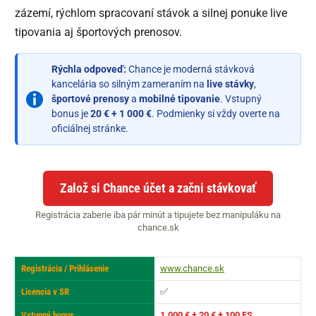
zázemí, rýchlom spracovaní stávok a silnej ponuke live
tipovania aj športových prenosov.
Rýchla odpoveď:
Chance je moderná stávková
kancelária so silným zameraním na
live stávky
,
športové prenosy
a
mobilné tipovanie
. Vstupný
bonus je
20 € + 1 000 €
. Podmienky si vždy overte na
oficiálnej stránke.
Založ si Chance účet a začni stávkovať
Registrácia zaberie iba pár minút a tipujete bez manipuláku na
chance.sk
Registrácia / Prihlásenie
www.chance.sk
Licencia v SR
✅
Vstupný bonus
1.000 € + 20 € + 100 FS