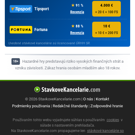
91 %
4.000 €
Tipsport
Recenzia
+ 20 € + 100 FS
88 %
10 €
Fortuna
Recenzia
+ 10 € + 200 FS
Uvedené stávkové kancelárie sú licencované ÚRHH SR.
Hazardné hry predstavujú riziko vysokých finančných strát a
vzniku závislosti. Zákaz hrania osobám mladším ako 18 rokov.
© 2026 StavkoveKancelarie.com |
O nás
|
Kontakt
Podmienky používania
|
Redakčné štandardy
|
Zodpovedné hranie
Používaním tohto webu vyjadrujete súhlas s používaním
cookies
v
súlade s nastavením prehliadača.
Na StavkoveKancelarie.com propagujeme len
stávkové kancelárie so