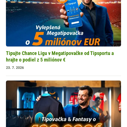
Tipujte Chance Ligu v Megatipovačke od Tipsportu a
hrajte o podiel z 5 miliónov €
23. 7. 2026