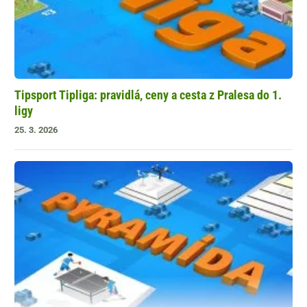
Tipsport Tipliga: pravidlá, ceny a cesta z Pralesa do 1.
ligy
25. 3. 2026