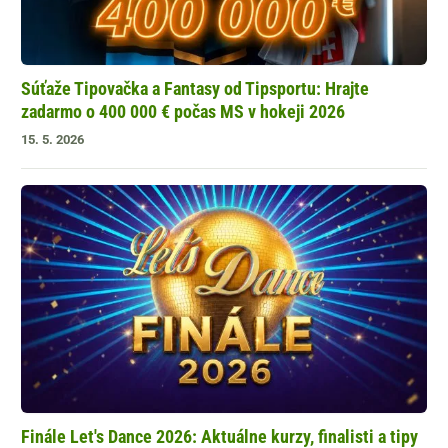
Súťaže Tipovačka a Fantasy od Tipsportu: Hrajte
zadarmo o 400 000 € počas MS v hokeji 2026
15. 5. 2026
Finále Let's Dance 2026: Aktuálne kurzy, finalisti a tipy