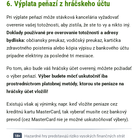
6. Výplata peňazí z hráčskeho účtu
Pri výplate peňazí môže stávková kancelária vyžadovať
overenie vašej totožnosti, aby zistila, že ste to vy a nikto iný.
Doklady používané pre overovanie totožnosti a adresy
bydliska:
občiansky preukaz, vodičský preukaz, kartička
zdravotného poistenia alebo kópia výpisu z bankového účtu
prípadne elektriny za posledné tri mesiace.
Po tom, ako bude váš hráčsky účet overený, môžete požiadať
o výber peňazí.
Výber budete môcť uskutočniť iba
prostredníctvom platobnej metódy, ktorou ste peniaze na
hráčsky účet vložili!
Existujú však aj výnimky, napr. keď vložíte peniaze cez
kreditnú kartu MasterCard, tak vyberať musíte cez bankový
prevod (cez MasterCard nie je možné uskutočňovať výbery).
Hazardné hry predstavujú riziko vysokých finančných strát