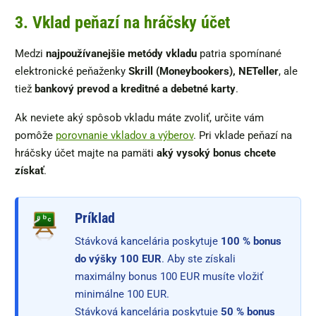
3. Vklad peňazí na hráčsky účet
Medzi
najpoužívanejšie metódy vkladu
patria spomínané
elektronické peňaženky
Skrill (Moneybookers), NETeller
, ale
tiež
bankový prevod a kreditné a debetné karty
.
Ak neviete aký spôsob vkladu máte zvoliť, určite vám
pomôže
porovnanie vkladov a výberov
. Pri vklade peňazí na
hráčsky účet majte na pamäti
aký vysoký bonus chcete
získať
.
Príklad
Stávková kancelária poskytuje
100 % bonus
do výšky 100 EUR
. Aby ste získali
maximálny bonus 100 EUR musíte vložiť
minimálne 100 EUR.
Stávková kancelária poskytuje
50 % bonus