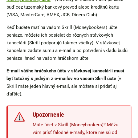
buď cez tuzemský bankový prevod alebo kreditnú kartu
(VISA, MasterCard, AMEX, JCB, Diners Club).
Keď budete mať na vašom Skrill (Moneybookers) účte
peniaze, môžete ich posielať do rôznych stávkových
kancelárií (Skrill podporujú takmer všetky). V stávkovej
kancelárii zadáte sumu a e-mail a po potvrdení vkladu budú
peniaze ihneď na vašom hráčskom účte.
E-mail vášho hráčskeho účtu v stávkovej kancelárii musí
byť totožný s jedným z e-mailov vo vašom Skrill účte
(v
Skrill máte jeden hlavný e-mail, ale môžete si pridať aj
ďaľšie).
Upozornenie
Máte účet v Skrill (Moneybookers)? Môžu
vám prísť falošné e-maily, ktoré nie sú od