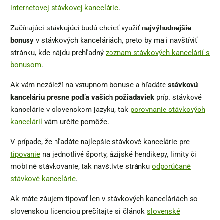
internetovej stávkovej kancelárie
.
Začínajúci stávkujúci budú chcieť využiť
najvýhodnejšie
bonusy
v stávkových kanceláriách, preto by mali navštíviť
stránku, kde nájdu prehľadný
zoznam stávkových kancelárií s
bonusom
.
Ak vám nezáleží na vstupnom bonuse a hľadáte
stávkovú
kanceláriu presne podľa vašich požiadaviek
príp. stávkové
kancelárie v slovenskom jazyku, tak
porovnanie stávkových
kancelárií
vám určite pomôže.
V prípade, že hľadáte najlepšie stávkové kancelárie pre
tipovanie
na jednotlivé športy, ázijské hendikepy, limity či
mobilné stávkovanie, tak navštívte stránku
odporúčané
stávkové kancelárie
.
Ak máte záujem tipovať len v stávkových kanceláriách so
slovenskou licenciou prečítajte si článok
slovenské