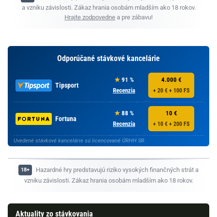
a vzniku závislosti. Zákaz hrania osobám mladším ako 18 rokov.
Hrajte zodpovedne
a pre zábavu!
Odporúčané stávkové kancelárie
91 %
4.000 €
Tipsport
Recenzia
+ 20 € + 100 FS
88 %
10 €
Fortuna
Recenzia
+ 10 € + 200 FS
Uvedené stávkové kancelárie sú licencované ÚRHH SR.
Hazardné hry predstavujú riziko vysokých finančných strát a
vzniku závislosti. Zákaz hrania osobám mladším ako 18 rokov.
Aktuality zo stávkovania