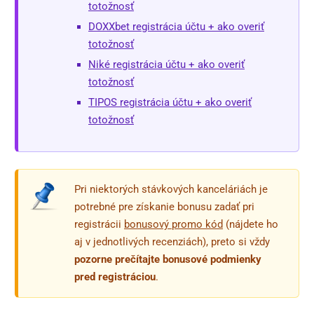
totožnosť
DOXXbet registrácia účtu + ako overiť
totožnosť
Niké registrácia účtu + ako overiť
totožnosť
TIPOS registrácia účtu + ako overiť
totožnosť
Pri niektorých stávkových kanceláriách je
potrebné pre získanie bonusu zadať pri
registrácii
bonusový promo kód
(nájdete ho
aj v jednotlivých recenziách), preto si vždy
pozorne prečítajte bonusové podmienky
pred registráciou
.