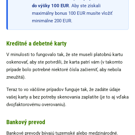
do výšky 100 EUR
. Aby ste získali
maximálny bonus 100 EUR musíte vložiť
minimálne 200 EUR.
Kreditné a debetné karty
V minulosti to fungovalo tak, že ste museli platobnú kartu
oskenovať, aby ste potvrdili, že karta patrí vám (v takomto
prípade bolo potrebné niektoré čísla začierniť, aby nebola
zneužitá).
Teraz to vo väčšine prípadov funguje tak, že zadáte údaje
vašej karty a bez potreby skenovania zaplatíte (je to aj vďaka
dvojfaktorovému overovaniu).
Bankový prevod
Bankové prevody bývajú tuzemské alebo medzinárodné.