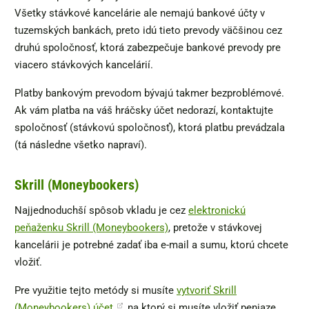
Všetky stávkové kancelárie ale nemajú bankové účty v
tuzemských bankách, preto idú tieto prevody väčšinou cez
druhú spoločnosť, ktorá zabezpečuje bankové prevody pre
viacero stávkových kancelárií.
Platby bankovým prevodom bývajú takmer bezproblémové.
Ak vám platba na váš hráčsky účet nedorazí, kontaktujte
spoločnosť (stávkovú spoločnosť), ktorá platbu prevádzala
(tá následne všetko napraví).
Skrill (Moneybookers)
Najjednoduchší spôsob vkladu je cez
elektronickú
peňaženku Skrill (Moneybookers)
, pretože v stávkovej
kancelárii je potrebné zadať iba e-mail a sumu, ktorú chcete
vložiť.
Pre využitie tejto metódy si musíte
vytvoriť Skrill
(Moneybookers) účet
, na ktorý si musíte vložiť peniaze