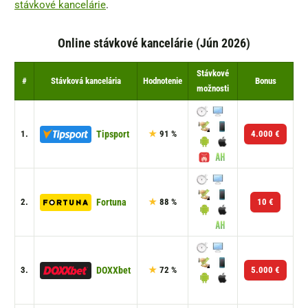
stávkové kancelárie
.
Online stávkové kancelárie (Jún 2026)
Stávkové
#
Stávková kancelária
Hodnotenie
Bonus
možnosti
Tipsport
1.
91 %
4.000 €
Fortuna
2.
88 %
10 €
DOXXbet
3.
72 %
5.000 €