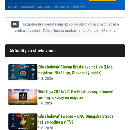
Uvedené stávkové kancelárie sú licencované ÚRHH SR.
Hazardné hry predstavujú riziko vysokých finančných strát a
vzniku závislosti. Zákaz hrania osobám mladším ako 18 rokov.
Aktuality zo stávkovania
Kde sledovať Slovan Bratislava naživo (Liga
majstrov, Niké liga, Slovenský pohár)
7. 8. 2026
Niké liga 2026/27: Prehľad sezóny, kľúčové
termíny a kurzy na majstra
6. 8. 2026
Kde sledovať Twente – DAC Dunajská Streda
naživo online a v TV?
6. 8. 2026