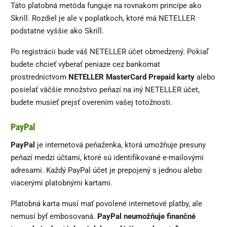
Táto platobná metóda funguje na rovnakom princípe ako
Skrill. Rozdiel je ale v poplatkoch, ktoré má NETELLER
podstatne vyššie ako Skrill.
Po registrácii bude váš NETELLER účet obmedzený. Pokiaľ
budete chcieť vyberať peniaze cez bankomat
prostredníctvom
NETELLER MasterCard Prepaid karty
alebo
posielať väčšie množstvo peňazí na iný NETELLER účet,
budete musieť prejsť overením vašej totožnosti.
PayPal
PayPal
je internetová peňaženka, ktorá umožňuje presuny
peňazí medzi účtami, ktoré sú identifikované e-mailovými
adresami. Každý PayPal účet je prepojený s jednou alebo
viacerými platobnými kartami.
Platobná karta musí mať povolené internetové platby, ale
nemusí byť embosovaná.
PayPal neumožňuje finančné