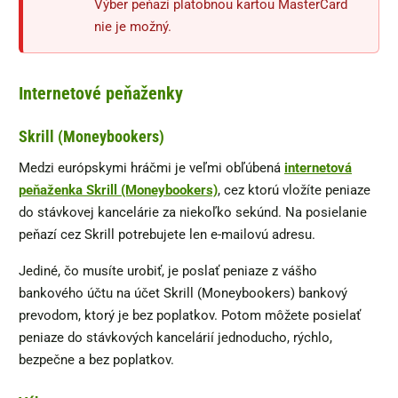
Výber peňazí platobnou kartou MasterCard
nie je možný.
Internetové peňaženky
Skrill (Moneybookers)
Medzi európskymi hráčmi je veľmi obľúbená
internetová
peňaženka Skrill (Moneybookers)
, cez ktorú vložíte peniaze
do stávkovej kancelárie za niekoľko sekúnd. Na posielanie
peňazí cez Skrill potrebujete len e-mailovú adresu.
Jediné, čo musíte urobiť, je poslať peniaze z vášho
bankového účtu na účet Skrill (Moneybookers) bankový
prevodom, ktorý je bez poplatkov. Potom môžete posielať
peniaze do stávkových kancelárií jednoducho, rýchlo,
bezpečne a bez poplatkov.