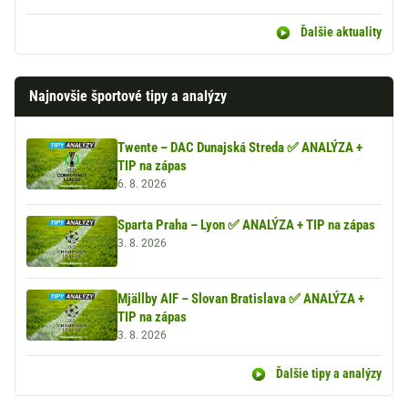
Ďalšie aktuality
Najnovšie športové tipy a analýzy
Twente – DAC Dunajská Streda ✅ ANALÝZA +
TIP na zápas
6. 8. 2026
Sparta Praha – Lyon ✅ ANALÝZA + TIP na zápas
3. 8. 2026
Mjällby AIF – Slovan Bratislava ✅ ANALÝZA +
TIP na zápas
3. 8. 2026
Ďalšie tipy a analýzy