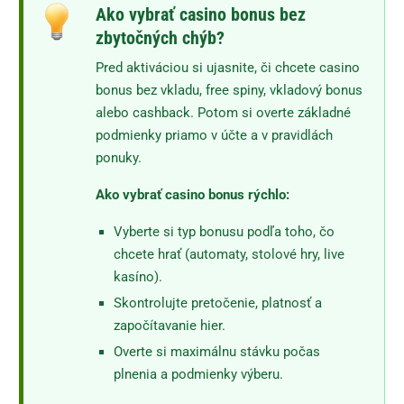
Ako vybrať casino bonus bez
zbytočných chýb?
Pred aktiváciou si ujasnite, či chcete casino
bonus bez vkladu, free spiny, vkladový bonus
alebo cashback. Potom si overte základné
podmienky priamo v účte a v pravidlách
ponuky.
Ako vybrať casino bonus rýchlo:
Vyberte si typ bonusu podľa toho, čo
chcete hrať (automaty, stolové hry, live
kasíno).
Skontrolujte pretočenie, platnosť a
započítavanie hier.
Overte si maximálnu stávku počas
plnenia a podmienky výberu.