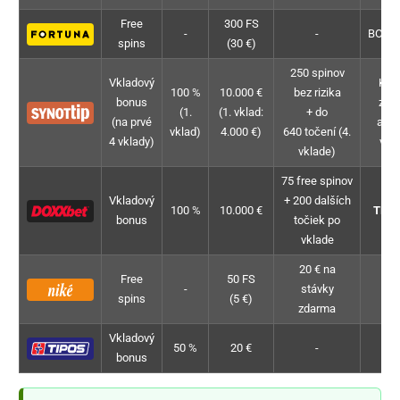
Free
300 FS
-
-
BONU
spins
(30 €)
250 spinov
Vkladový
Kód
100 %
10.000 €
bez rizika
bonus
zad
(1.
(1. vklad:
+ do
(na prvé
až pr
vklad)
4.000 €)
640 točení (4.
4 vklady)
vkl
vklade)
75 free spinov
Vkladový
+ 200 dalších
100 %
10.000 €
TR14
bonus
točiek po
vklade
20 € na
Free
50 FS
-
stávky
-
spins
(5 €)
zdarma
Vkladový
50 %
20 €
-
-
bonus