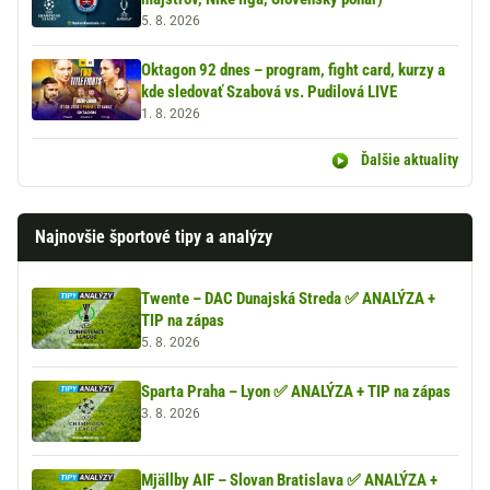
5. 8. 2026
Oktagon 92 dnes – program, fight card, kurzy a
kde sledovať Szabová vs. Pudilová LIVE
1. 8. 2026
Ďalšie aktuality
Najnovšie športové tipy a analýzy
Twente – DAC Dunajská Streda ✅ ANALÝZA +
TIP na zápas
5. 8. 2026
Sparta Praha – Lyon ✅ ANALÝZA + TIP na zápas
3. 8. 2026
Mjällby AIF – Slovan Bratislava ✅ ANALÝZA +