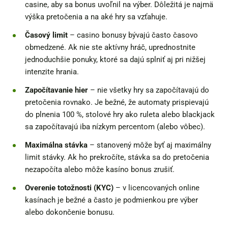
casine, aby sa bonus uvoľnil na výber. Dôležitá je najmä
výška pretočenia a na aké hry sa vzťahuje.
Časový limit
– casino bonusy bývajú často časovo
obmedzené. Ak nie ste aktívny hráč, uprednostnite
jednoduchšie ponuky, ktoré sa dajú splniť aj pri nižšej
intenzite hrania.
Započítavanie hier
– nie všetky hry sa započítavajú do
pretočenia rovnako. Je bežné, že automaty prispievajú
do plnenia 100 %, stolové hry ako ruleta alebo blackjack
sa započítavajú iba nízkym percentom (alebo vôbec).
Maximálna stávka
– stanovený môže byť aj maximálny
limit stávky. Ak ho prekročíte, stávka sa do pretočenia
nezapočíta alebo môže kasíno bonus zrušiť.
Overenie totožnosti (KYC)
– v licencovaných online
kasínach je bežné a často je podmienkou pre výber
alebo dokončenie bonusu.