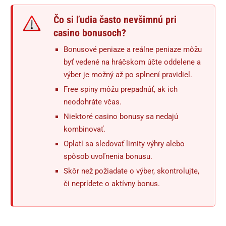
Čo si ľudia často nevšimnú pri
casino bonusoch?
Bonusové peniaze a reálne peniaze môžu
byť vedené na hráčskom účte oddelene a
výber je možný až po splnení pravidiel.
Free spiny môžu prepadnúť, ak ich
neodohráte včas.
Niektoré casino bonusy sa nedajú
kombinovať.
Oplatí sa sledovať limity výhry alebo
spôsob uvoľnenia bonusu.
Skôr než požiadate o výber, skontrolujte,
či neprídete o aktívny bonus.