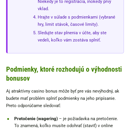
Niekedy je to registrácia, inokedy prvý
vklad.
Hrajte v súlade s podmienkami (vybrané
hry, limit stávok, časové limity).
Sledujte stav plnenia v účte, aby ste
vedeli, koľko vám zostáva splniť.
Podmienky, ktoré rozhodujú o výhodnosti
bonusov
Aj atraktívny casino bonus môže byť pre vás nevýhodný, ak
budete mať problém splniť podmienky na jeho pripísanie.
Preto odporúčame sledovať:
Pretočenie (wagering)
– je požiadavka na pretočenie.
To znamená, koľko musíte odohrať (staviť) v online