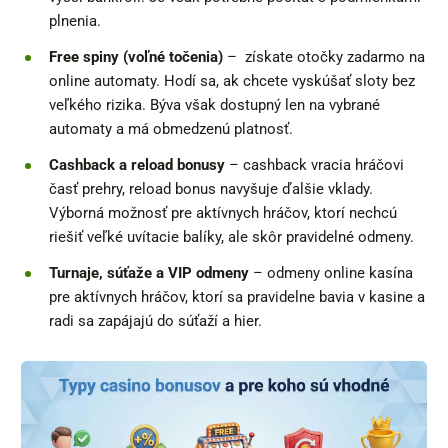
plnenia.
Free spiny (voľné točenia)
– získate otočky zadarmo na
online automaty. Hodí sa, ak chcete vyskúšať sloty bez
veľkého rizika. Býva však dostupný len na vybrané
automaty a má obmedzenú platnosť.
Cashback a reload bonusy
– cashback vracia hráčovi
časť prehry, reload bonus navyšuje ďalšie vklady.
Výborná možnosť pre aktívnych hráčov, ktorí nechcú
riešiť veľké uvítacie balíky, ale skôr pravidelné odmeny.
Turnaje, súťaže a VIP odmeny
– odmeny online kasína
pre aktívnych hráčov, ktorí sa pravidelne bavia v kasine a
radi sa zapájajú do súťaží a hier.