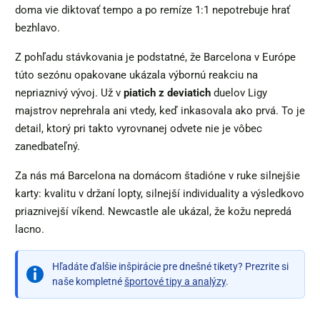
doma vie diktovať tempo a po remíze 1:1 nepotrebuje hrať
bezhlavo.
Z pohľadu stávkovania je podstatné, že Barcelona v Európe
túto sezónu opakovane ukázala výbornú reakciu na
nepriaznivý vývoj. Už v
piatich z deviatich
duelov Ligy
majstrov neprehrala ani vtedy, keď inkasovala ako prvá. To je
detail, ktorý pri takto vyrovnanej odvete nie je vôbec
zanedbateľný.
Za nás má Barcelona na domácom štadióne v ruke silnejšie
karty: kvalitu v držaní lopty, silnejší individuality a výsledkovo
priaznivejší víkend. Newcastle ale ukázal, že kožu nepredá
lacno.
Hľadáte ďalšie inšpirácie pre dnešné tikety? Prezrite si
naše kompletné
športové tipy a analýzy
.