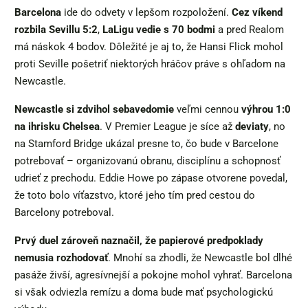
Barcelona
ide do odvety v lepšom rozpoložení.
Cez víkend
rozbila Sevillu 5:2
,
LaLigu vedie s 70 bodmi
a pred Realom
má náskok 4 bodov. Dôležité je aj to, že Hansi Flick mohol
proti Seville pošetriť niektorých hráčov práve s ohľadom na
Newcastle.
Newcastle
si zdvihol sebavedomie
veľmi cennou
výhrou 1:0
na ihrisku Chelsea
. V Premier League je síce až
deviaty
, no
na Stamford Bridge ukázal presne to, čo bude v Barcelone
potrebovať – organizovanú obranu, disciplínu a schopnosť
udrieť z prechodu. Eddie Howe po zápase otvorene povedal,
že toto bolo víťazstvo, ktoré jeho tím pred cestou do
Barcelony potreboval.
Prvý duel zároveň naznačil, že papierové predpoklady
nemusia rozhodovať
. Mnohí sa zhodli, že Newcastle bol dlhé
pasáže živší, agresívnejší a pokojne mohol vyhrať. Barcelona
si však odviezla remízu a doma bude mať psychologickú