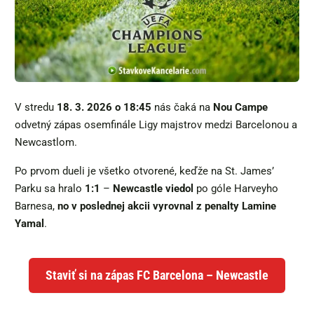
V stredu
18. 3. 2026 o 18:45
nás čaká na
Nou Campe
odvetný zápas osemfinále Ligy majstrov medzi Barcelonou a
Newcastlom.
Po prvom dueli je všetko otvorené, keďže na St. James’
Parku sa hralo
1:1
–
Newcastle viedol
po góle Harveyho
Barnesa,
no v poslednej akcii vyrovnal z penalty Lamine
Yamal
.
Staviť si na zápas FC Barcelona – Newcastle