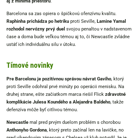
aj z minima priestoru
.
Barcelona sa zas opiera o špičkovú ofenzívnu kvalitu.
Raphinha prichádza po hetriku
proti Seville,
Lamine Yamal
rozhodol nervózny prvý duel
svojou penaltou v nadstavenom
čase a doma bude veľkou témou aj to, či Newcastle zvládne
ustáť ich individuálnu silu v útoku.
Tímové novinky
Pre Barcelonu je pozitívnou správou návrat Gaviho
, ktorý
proti Seville odohral prvé minúty po operácii menisku. Na
druhej strane, ešte začiatkom marca riešil Flick
zdravotné
komplikácie Julesa Koundého a Alejandra Baldeho
, takže
defenzíva môže byť citlivou témou.
Newcastle
mal pred prvým duelom problém s chorobou
Anthonyho Gordona
, ktorý preto začínal len na lavičke, no
pred víkendovým zápasom s Chelsea už klub potvrdil, že je