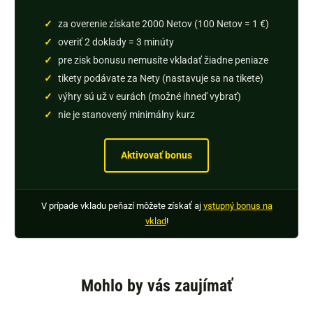
za overenie získate 2000 Netov (100 Netov = 1 €)
overiť 2 doklady = 3 minúty
pre zisk bonusu nemusíte vkladať žiadne peniaze
tikety podávate za Nety (nastavuje sa na tikete)
výhry sú už v eurách (možné ihneď vybrať)
nie je stanovený minimálny kurz
Aktivovať bonus
V prípade vkladu peňazí môžete získať aj
vstupný bonus na
vklad
!
Mohlo by vás zaujímať