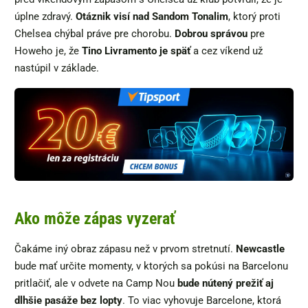
úplne zdravý.
Otáznik visí nad Sandom Tonalim
, ktorý proti
Chelsea chýbal práve pre chorobu.
Dobrou správou
pre
Howeho je, že
Tino Livramento je späť
a cez víkend už
nastúpil v základe.
Ako môže zápas vyzerať
Čakáme iný obraz zápasu než v prvom stretnutí.
Newcastle
bude mať určite momenty, v ktorých sa pokúsi na Barcelonu
pritlačiť, ale v odvete na Camp Nou
bude nútený prežiť aj
dlhšie pasáže bez lopty
. To viac vyhovuje Barcelone, ktorá