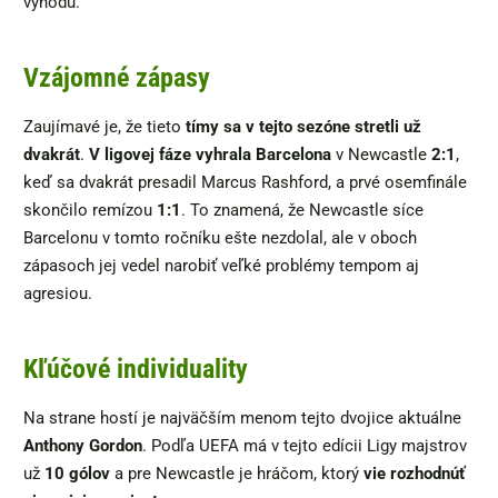
výhodu.
Vzájomné zápasy
Zaujímavé je, že tieto
tímy sa v tejto sezóne stretli už
dvakrát
.
V ligovej fáze vyhrala Barcelona
v Newcastle
2:1
,
keď sa dvakrát presadil Marcus Rashford, a prvé osemfinále
skončilo remízou
1:1
. To znamená, že Newcastle síce
Barcelonu v tomto ročníku ešte nezdolal, ale v oboch
zápasoch jej vedel narobiť veľké problémy tempom aj
agresiou.
Kľúčové individuality
Na strane hostí je najväčším menom tejto dvojice aktuálne
Anthony Gordon
. Podľa UEFA má v tejto edícii Ligy majstrov
už
10 gólov
a pre Newcastle je hráčom, ktorý
vie rozhodnúť