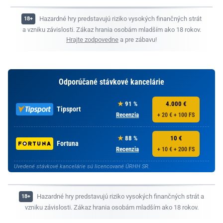
Hazardné hry predstavujú riziko vysokých finančných strát
a vzniku závislosti. Zákaz hrania osobám mladším ako 18 rokov.
Hrajte zodpovedne
a pre zábavu!
Odporúčané stávkové kancelárie
91 %
4.000 €
Tipsport
Recenzia
+ 20 € + 100 FS
88 %
10 €
Fortuna
Recenzia
+ 10 € + 200 FS
Uvedené stávkové kancelárie sú licencované ÚRHH SR.
Hazardné hry predstavujú riziko vysokých finančných strát a
vzniku závislosti. Zákaz hrania osobám mladším ako 18 rokov.