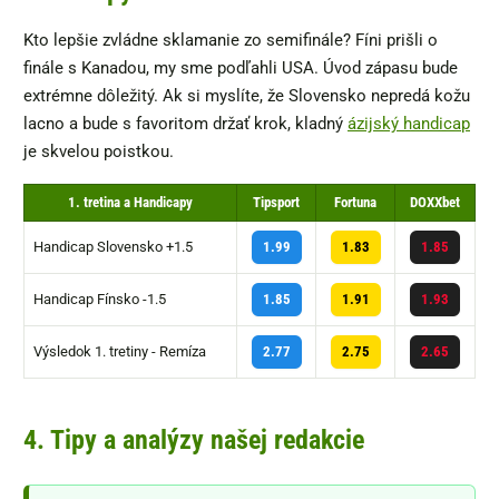
Kto lepšie zvládne sklamanie zo semifinále? Fíni prišli o
finále s Kanadou, my sme podľahli USA. Úvod zápasu bude
extrémne dôležitý. Ak si myslíte, že Slovensko nepredá kožu
lacno a bude s favoritom držať krok, kladný
ázijský handicap
je skvelou poistkou.
1. tretina a Handicapy
Tipsport
Fortuna
DOXXbet
Handicap Slovensko +1.5
1.99
1.83
1.85
Handicap Fínsko -1.5
1.85
1.91
1.93
Výsledok 1. tretiny - Remíza
2.77
2.75
2.65
4. Tipy a analýzy našej redakcie