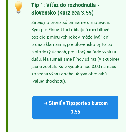
Tip 1: Víťaz do rozhodnutia -
Slovensko (Kurz cca 3.55)
Zápasy o bronz sú primárne o motivácii.
Kým pre Fínov, ktorí obhajujú medailové
pozície z minulých rokov, môže byť "len"
bronz sklamaním, pre Slovensko by to bol
historický úspech, pre ktorý na ľade vypľujú
dušu. Na turnaji sme Fínov už raz (v skupine)
jasne zdolali. Kurz vysoko nad 3.00 na našu
konečnú výhru v sebe ukrýva obrovskú
"value" (hodnotu).
➜ Staviť v Tipsporte s kurzom
3.55