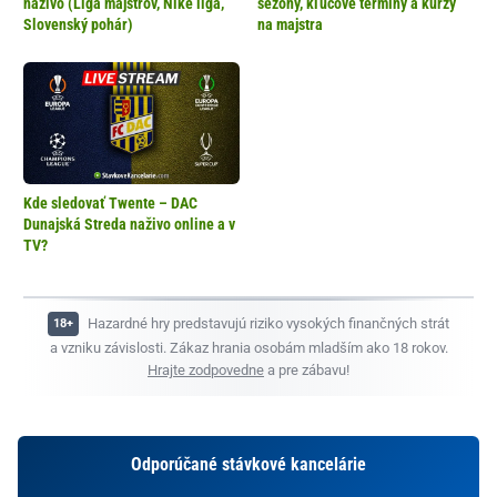
naživo (Liga majstrov, Niké liga,
sezóny, kľúčové termíny a kurzy
Slovenský pohár)
na majstra
Kde sledovať Twente – DAC
Dunajská Streda naživo online a v
TV?
Hazardné hry predstavujú riziko vysokých finančných strát
a vzniku závislosti. Zákaz hrania osobám mladším ako 18 rokov.
Hrajte zodpovedne
a pre zábavu!
Odporúčané stávkové kancelárie