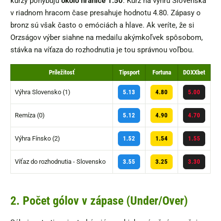
kurzy pohybujú
okolo hranice 1.50
. Kurz na výhru Slovenska
v riadnom hracom čase presahuje hodnotu 4.80. Zápasy o
bronz sú však často o emóciách a hlave. Ak veríte, že si
Orzságov výber siahne na medailu akýmkoľvek spôsobom,
stávka na víťaza do rozhodnutia je tou správnou voľbou.
Príležitosť
Tipsport
Fortuna
DOXXbet
Výhra Slovensko (1)
5.13
4.80
5.00
Remíza (0)
5.12
4.90
4.70
Výhra Fínsko (2)
1.52
1.54
1.55
Víťaz do rozhodnutia - Slovensko
3.55
3.25
3.30
2. Počet gólov v zápase (Under/Over)