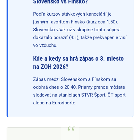
Slovensko vs Fínsko?
Podľa kurzov stávkových kancelárií je
jasným favoritom Fínsko (kurz cca 1.50).
Slovensko však už v skupine tohto súpera
dokázalo poraziť (4:1), takže prekvapenie visí
vo vzduchu.
Kde a kedy sa hrá zápas o 3. miesto
na ZOH 2026?
Zápas medzi Slovenskom a Fínskom sa
odohrá dnes o 20:40. Priamy prenos môžete
sledovať na staniciach STVR Šport, ČT sport
alebo na Eurošporte.