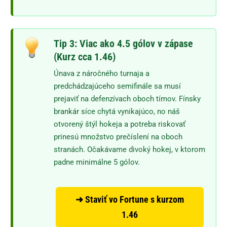
Tip 3: Viac ako 4.5 gólov v zápase
(Kurz cca 1.46)
Únava z náročného turnaja a
predchádzajúceho semifinále sa musí
prejaviť na defenzívach oboch tímov. Fínsky
brankár síce chytá vynikajúco, no náš
otvorený štýl hokeja a potreba riskovať
prinesú množstvo prečíslení na oboch
stranách. Očakávame divoký hokej, v ktorom
padne minimálne 5 gólov.
➜ Staviť vo Fortune s kurzom
1.46