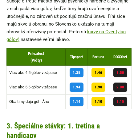
Súboje o tretie miesto bývajú psychicky náročné a zvyčajne
v nich padá viac gólov, keďže tímy hrajú uvoľnenejšie a
útočnejšie, no zároveň už pociťujú značnú únavu. Fíni síce
majú skvelú obranu, no Slovensko ukázalo na turnaji
obrovský ofenzívny potenciál. Preto sú
kurzy na Over (viac
gólov)
nastavené veľmi lákavo.
Príležitosť
Tipsport
Fortuna
DOXXbet
(Počty)
Viac ako 4.5 gólov v zápase
1.35
1.46
1.50
Viac ako 5.5 gólov v zápase
1.94
1.90
2.00
Oba tímy dajú gól - Áno
1.14
1.10
1.15
3. Špeciálne stávky: 1. tretina a
handicapy