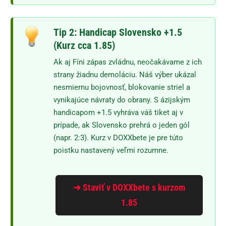
Tip 2: Handicap Slovensko +1.5
(Kurz cca 1.85)
Ak aj Fíni zápas zvládnu, neočakávame z ich
strany žiadnu demoláciu. Náš výber ukázal
nesmiernu bojovnosť, blokovanie striel a
vynikajúce návraty do obrany. S ázijským
handicapom +1.5 vyhráva váš tiket aj v
prípade, ak Slovensko prehrá o jeden gól
(napr. 2:3). Kurz v DOXXbete je pre túto
poistku nastavený veľmi rozumne.
➜ Staviť v DOXXbete s kurzom
1.85