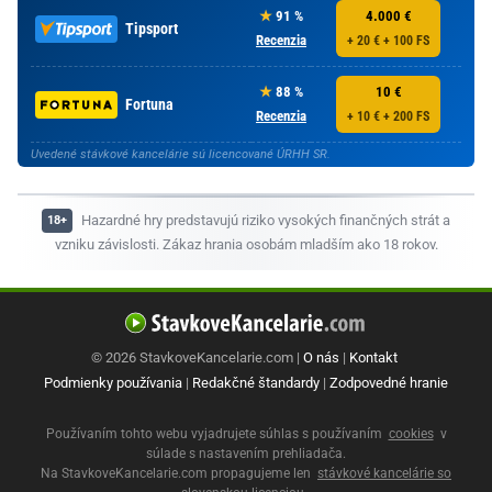
91 %
4.000 €
Tipsport
Recenzia
+ 20 € + 100 FS
88 %
10 €
Fortuna
Recenzia
+ 10 € + 200 FS
Uvedené stávkové kancelárie sú licencované ÚRHH SR.
Hazardné hry predstavujú riziko vysokých finančných strát a
vzniku závislosti. Zákaz hrania osobám mladším ako 18 rokov.
© 2026 StavkoveKancelarie.com |
O nás
|
Kontakt
Podmienky používania
|
Redakčné štandardy
|
Zodpovedné hranie
Používaním tohto webu vyjadrujete súhlas s používaním
cookies
v
súlade s nastavením prehliadača.
Na StavkoveKancelarie.com propagujeme len
stávkové kancelárie so