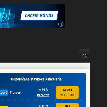
Odporúčané stávkové kancelárie
91 %
4.000 €
Tipsport
Recenzia
+ 20 € + 100 FS
88 %
10 €