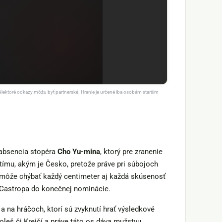
Niektoré odkazy môžu byť partnerské. Hranie je určené iba osobám starším
 absencia stopéra
Cho Yu-mina
, ktorý pre zranenie
 tímu, akým je Česko, pretože práve pri súbojoch
h môže chýbať každý centimeter aj každá skúsenosť
 Castropa do konečnej nominácie.
na hráčoch, ktorí sú zvyknutí hrať výsledkové
oleš či Krejčí a práve táto os dáva mužstvu