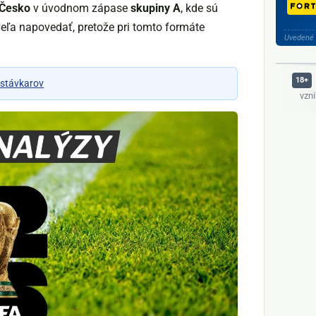
 Česko
v úvodnom zápase
skupiny A
, kde sú
veľa napovedať, pretože pri tomto formáte
Uvedené 
 stávkarov
vzn