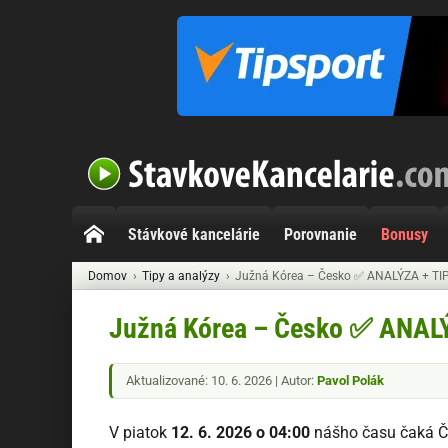
Stávkové kancelárie
Porovnanie
Bonusy
Domov
Tipy a analýzy
Južná Kórea – Česko ✅ ANALÝZA + TI
Južná Kórea – Česko ✅ ANALÝ
Aktualizované: 10. 6. 2026 | Autor:
Pavol Polák
V piatok
12. 6. 2026 o 04:00
nášho času čaká Č