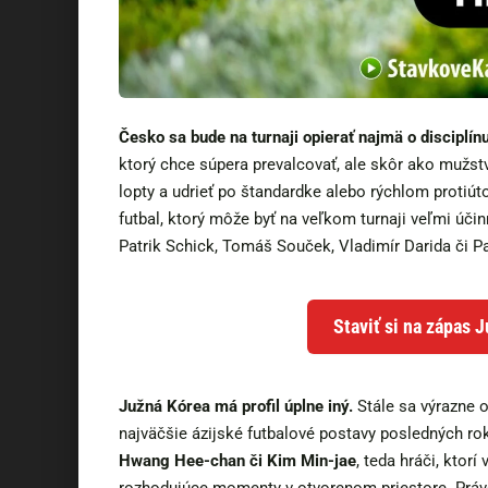
Česko sa bude na turnaji opierať najmä o disciplín
ktorý chce súpera prevalcovať, ale skôr ako mužstvo
lopty a udrieť po štandardke alebo rýchlom protiú
futbal, ktorý môže byť na veľkom turnaji veľmi úči
Patrik Schick, Tomáš Souček, Vladimír Darida či P
Staviť si na zápas 
Južná Kórea má profil úplne iný.
Stále sa výrazne 
najväčšie ázijské futbalové postavy posledných rok
Hwang Hee-chan či Kim Min-jae
, teda hráči, ktorí