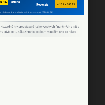
Fortuna
Recenzia
+ 10 € + 200 FS
stávkové kancelárie sú licencované ÚRHH SR.
Hazardné hry predstavujú riziko vysokých finančných strát a
iku závislosti. Zákaz hrania osobám mladším ako 18 rokov.