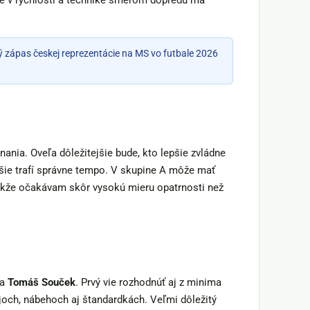
e v rýchlosti a technike smerom dopredu má
rvý zápas českej reprezentácie na MS vo futbale 2026
nania. Oveľa dôležitejšie bude, kto lepšie zvládne
ejšie trafí správne tempo. V skupine A môže mať
takže očakávam skôr vysokú mieru opatrnosti než
a
Tomáš Souček
. Prvý vie rozhodnúť aj z minima
ojoch, nábehoch aj štandardkách. Veľmi dôležitý