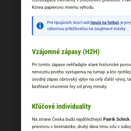
rozhodujúce momenty v otvorenom priestore. Práv
Kórea papierovo miernu výhodu.
Pre tipujúcich, ktorí radi
tipujú na futbal
, je p
výbornou príležitosťou na zaujímavé stávky.
Vzájomné zápasy (H2H)
Pri tomto zápase nehľadajte staré historické porov
nervozitu prvého vystúpenia na turnaji a kto rýchl
úvodný zápas obrovský vplyv na celý ďalší vývoj, 
bezhlavé otvorenie hry od prvej minúty.
Kľúčové individuality
Na strane Česka budú najdôležitejší
Patrik Schick
priestoru v šestnástke, druhý dáva tímu silu v súb