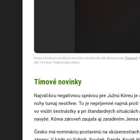
Kurzy a dostupnosť stávok sa môžu meniť podľa aktuálnej ponuky
Tipsport
. 
ako 18 rokov. Hrajte zodpovedne.
Tímové novinky
Najväčšou negatívnou správou pre Južnú Kóreu je
nohy turnaj nestihne. To je nepríjemné najmä proti
vo vnútri šestnástky a pri štandardných situáciác
navyše. Kórea zároveň zaujala aj zaradením Jensa
Česko má nomináciu postavenú na skúsenostiach a 
zápasy. V kádri sú Schick, Souček, Darida, Kovář, H