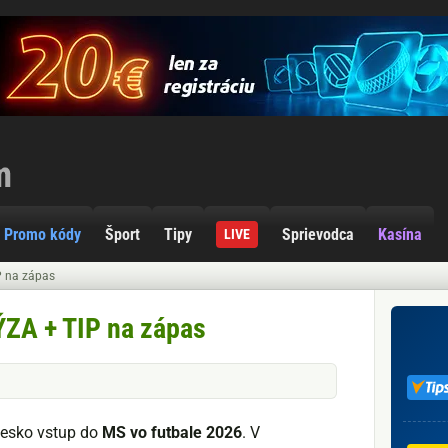
Promo kódy
Šport
Tipy
Sprievodca
Kasína
LIVE
P na zápas
ZA + TIP na zápas
esko vstup do
MS vo futbale 2026
. V