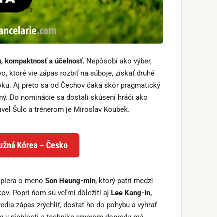
u, kompaktnosť a účelnosť.
Nepôsobí ako výber,
, ktoré vie zápas rozbiť na súboje, získať druhé
toku. Aj preto sa od Čechov čaká skôr pragmatický
nný. Do nominácie sa dostali skúsení hráči ako
avel Šulc a trénerom je Miroslav Koubek.
Južná Kórea – Česko
opiera o meno
Son Heung-min
, ktorý patrí medzi
ov. Popri ňom sú veľmi dôležití aj
Lee Kang-in,
 vedia zápas zrýchliť, dostať ho do pohybu a vyhrať