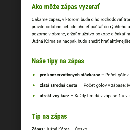
Ako môže zápas vyzerať
Čakáme zápas, v ktorom bude dlho rozhodovať trpez
pravdepodobne nebude chcieť púšťať do rýchleho a
pozorne v obrane, držať mužstvo pokope a čakať na 
Južná Kórea sa naopak bude snažiť hrať aktívnejšie
Naše tipy na zápas
pre konzervatívnych stávkarov
– Počet gólov 
zlatá stredná cesta
– Počet gólov v zápase: M
atraktívny kurz
– Každý tím dá v zápase 1 a vi
Tip na zápas
Zápas:
Južná Kórea – Česko