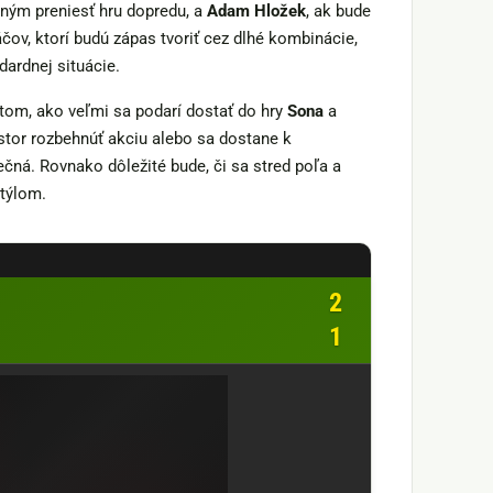
pným preniesť hru dopredu, a
Adam Hložek
, ak bude
ov, ktorí budú zápas tvoriť cez dlhé kombinácie,
dardnej situácie.
tom, ako veľmi sa podarí dostať do hry
Sona
a
stor rozbehnúť akciu alebo sa dostane k
čná. Rovnako dôležité bude, či sa stred poľa a
štýlom.