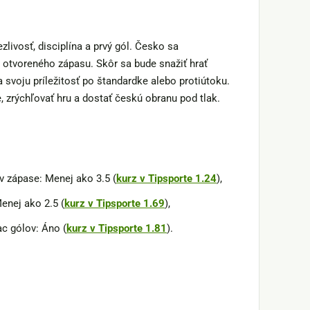
livosť, disciplína a prvý gól. Česko sa
 otvoreného zápasu. Skôr sa bude snažiť hrať
svoju príležitosť po štandardke alebo protiútoku.
, zrýchľovať hru a dostať českú obranu pod tlak.
v zápase: Menej ako 3.5 (
kurz v Tipsporte 1.24
),
enej ako 2.5 (
kurz v Tipsporte 1.69
),
ac gólov: Áno (
kurz v Tipsporte 1.81
).