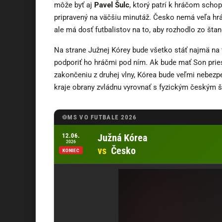
môže byť aj
Pavel Šulc
, ktorý patrí k hráčom scho
pripravený na väčšiu minutáž. Česko nemá veľa hráč
ale má dosť futbalistov na to, aby rozhodlo zo štan
Na strane Južnej Kórey bude všetko stáť najmä na 
podporiť ho hráčmi pod ním. Ak bude mať Son prie
zakončeniu z druhej vlny, Kórea bude veľmi nebezpe
kraje obrany zvládnu vyrovnať s fyzickým českým 
MS VO FUTBALE 2026
Otvoriť zápas Južná Kórea vs Česko u Tipsport
12.06.
Južná Kórea
2026
vs
Česko
KONIEC