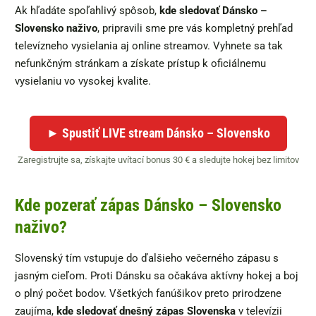
Ak hľadáte spoľahlivý spôsob,
kde sledovať Dánsko –
Slovensko naživo
, pripravili sme pre vás kompletný prehľad
televízneho vysielania aj online streamov. Vyhnete sa tak
nefunkčným stránkam a získate prístup k oficiálnemu
vysielaniu vo vysokej kvalite.
► Spustiť LIVE stream Dánsko – Slovensko
Zaregistrujte sa, získajte uvítací bonus 30 € a sledujte hokej bez limitov
Kde pozerať zápas Dánsko – Slovensko
naživo?
Slovenský tím vstupuje do ďalšieho večerného zápasu s
jasným cieľom. Proti Dánsku sa očakáva aktívny hokej a boj
o plný počet bodov. Všetkých fanúšikov preto prirodzene
zaujíma,
kde sledovať dnešný zápas Slovenska
v televízii