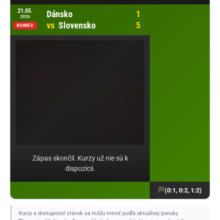
Otvoriť zápas Dánsko vs Slovensko na Tipsporte
21.05.
Dánsko
2026
vs
Slovensko
KONIEC
Zápas skončil. Kurzy už nie sú k
dispozícii.
(0:1, 0:2, 1:2)
Kurzy a dostupnosť stávok sa môžu meniť podľa aktuálnej ponuky