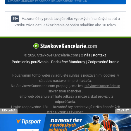
Uvedené stávkové kancelárie sú licencované ÚRHH SR.
Hazardné hry predstavujú riziko vysokých finančných strát a
vzniku závislosti. Zákaz hrania osobám mladším ako 18 rokov.
© 2026 StavkoveKancelarie.com |
O nás
|
Kontakt
Podmienky používania
|
Redakčné štandardy
|
Zodpovedné hranie
Používaním tohto webu vyjadrujete súhlas s používaním
cookies
v
súlade s nastavením prehliadača.
Na StavkoveKancelarie.com propagujeme len
stávkové kancelárie so
slovenskou licenciou
.
Tento web obsahuje affiliate odkazy a môže získať províziu z
odporúčania.
Hrajte zodpovedne. 18+ | Hazardné hry predstavujú riziko finančných
REKLAMA
ZAVRIEŤ
strát a vzniku závislosti.
Ministerstvo financií SR
|
Úrad pre reguláciu hazardných hier
|
Zodpovedné