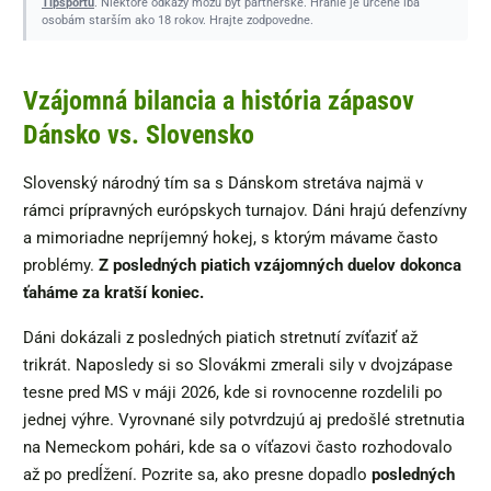
Tipsportu
. Niektoré odkazy môžu byť partnerské. Hranie je určené iba
osobám starším ako 18 rokov. Hrajte zodpovedne.
Vzájomná bilancia a história zápasov
Dánsko vs. Slovensko
Slovenský národný tím sa s Dánskom stretáva najmä v
rámci prípravných európskych turnajov. Dáni hrajú defenzívny
a mimoriadne nepríjemný hokej, s ktorým mávame často
problémy.
Z posledných piatich vzájomných duelov dokonca
ťaháme za kratší koniec.
Dáni dokázali z posledných piatich stretnutí zvíťaziť až
trikrát. Naposledy si so Slovákmi zmerali sily v dvojzápase
tesne pred MS v máji 2026, kde si rovnocenne rozdelili po
jednej výhre. Vyrovnané sily potvrdzujú aj predošlé stretnutia
na Nemeckom pohári, kde sa o víťazovi často rozhodovalo
až po predĺžení. Pozrite sa, ako presne dopadlo
posledných