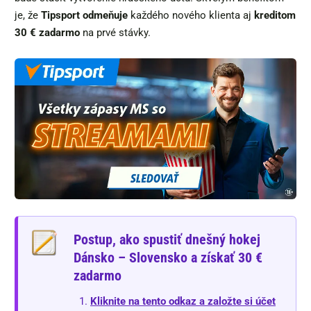
je, že
Tipsport odmeňuje
každého nového klienta aj
kreditom
30 € zadarmo
na prvé stávky.
Postup, ako spustiť dnešný hokej
Dánsko – Slovensko a získať 30 €
zadarmo
Kliknite na tento odkaz a založte si účet