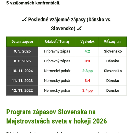
5 vzájomných konfrontácií
.
🏒 Posledné vzájomné zápasy (Dánsko vs.
Slovensko) 🏒
Dátum zápasu
Udalosť / Turnaj
Výsledok
Víťazný tím
9. 5. 2026
Prípravný zápas
4:2
Slovensko
8. 5. 2026
Prípravný zápas
0:3
Dánsko
10. 11. 2024
Nemecký pohár
2:3 pp
Slovensko
11. 11. 2023
Nemecký pohár
3:4
Dánsko
12. 11. 2022
Nemecký pohár
3:4 pp
Dánsko
Program zápasov Slovenska na
Majstrovstvách sveta v hokeji 2026