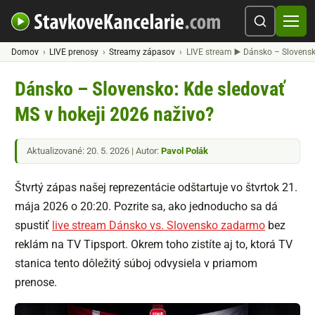
Domov
LIVE prenosy
Streamy zápasov
LIVE stream ▶️ Dánsko – Slovens
Dánsko – Slovensko: Kde sledovať
MS v hokeji 2026 naživo?
Aktualizované: 20. 5. 2026 | Autor:
Pavol Polák
Štvrtý zápas našej reprezentácie odštartuje vo štvrtok 21.
mája 2026 o 20:20. Pozrite sa, ako jednoducho sa dá
spustiť
live stream Dánsko vs. Slovensko zadarmo
bez
reklám na TV Tipsport. Okrem toho zistíte aj to, ktorá TV
stanica tento dôležitý súboj odvysiela v priamom
prenose.