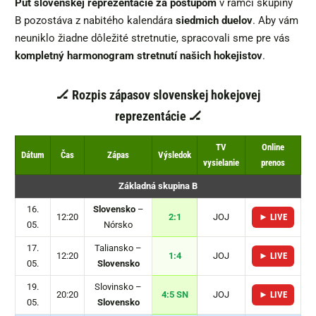
Púť slovenskej reprezentácie za postupom
v rámci skupiny
B pozostáva z nabitého kalendára
siedmich duelov
. Aby vám
neuniklo žiadne dôležité stretnutie, spracovali sme pre vás
kompletný harmonogram stretnutí našich hokejistov
.
🏒 Rozpis zápasov slovenskej hokejovej
reprezentácie 🏒
TV
Online
Dátum
Čas
Zápas
Výsledok
vysielanie
prenos
Základná skupina B
16.
Slovensko
–
12:20
2:1
JOJ
► LIVE
05.
Nórsko
17.
Taliansko –
12:20
1:4
JOJ
► LIVE
05.
Slovensko
19.
Slovinsko –
20:20
4:5 SN
JOJ
► LIVE
05.
Slovensko