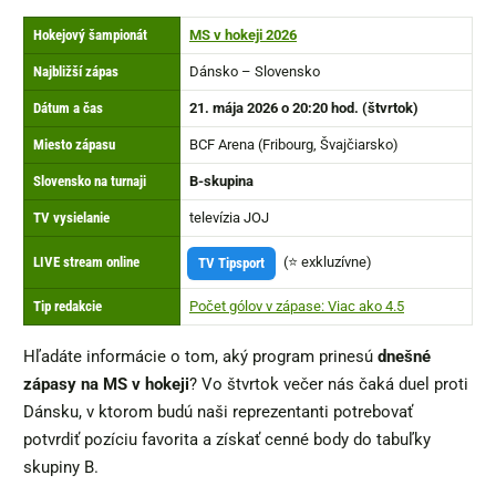
Hokejový šampionát
MS v hokeji 2026
Najbližší zápas
Dánsko – Slovensko
Dátum a čas
21. mája 2026 o 20:20 hod. (štvrtok)
Miesto zápasu
BCF Arena (Fribourg, Švajčiarsko)
Slovensko na turnaji
B-skupina
TV vysielanie
televízia JOJ
LIVE stream online
TV Tipsport
(⭐ exkluzívne)
Tip redakcie
Počet gólov v zápase: Viac ako 4.5
Hľadáte informácie o tom, aký program prinesú
dnešné
zápasy na MS v hokeji
? Vo štvrtok večer nás čaká duel proti
Dánsku, v ktorom budú naši reprezentanti potrebovať
potvrdiť pozíciu favorita a získať cenné body do tabuľky
skupiny B.