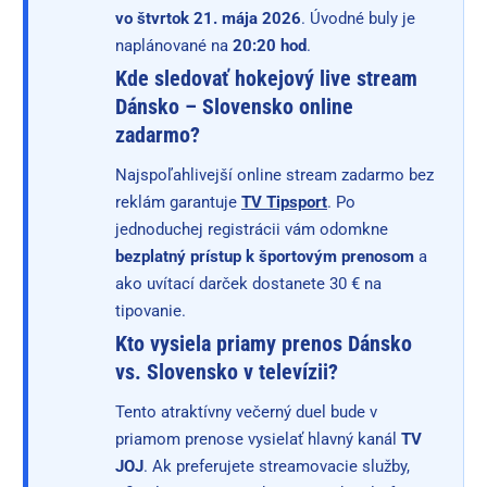
vo štvrtok 21. mája 2026
. Úvodné buly je
naplánované na
20:20 hod
.
Kde sledovať hokejový live stream
Dánsko – Slovensko online
zadarmo?
Najspoľahlivejší online stream zadarmo bez
reklám garantuje
TV Tipsport
. Po
jednoduchej registrácii vám odomkne
bezplatný prístup k športovým prenosom
a
ako uvítací darček dostanete 30 € na
tipovanie.
Kto vysiela priamy prenos Dánsko
vs. Slovensko v televízii?
Tento atraktívny večerný duel bude v
priamom prenose vysielať hlavný kanál
TV
JOJ
. Ak preferujete streamovacie služby,