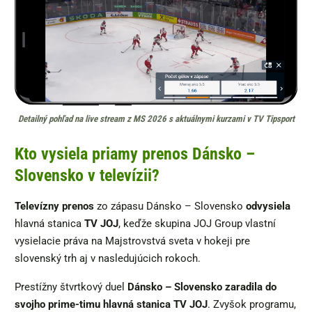
Detailný pohľad na live stream z MS 2026 s aktuálnymi kurzami v TV Tipsport
Kto vysiela priamy prenos Dánsko –
Slovensko v televízii?
Televízny prenos
zo zápasu Dánsko – Slovensko
odvysiela
hlavná stanica
TV JOJ
, keďže skupina JOJ Group vlastní
vysielacie práva na Majstrovstvá sveta v hokeji pre
slovenský trh aj v nasledujúcich rokoch.
Prestížny štvrtkový duel
Dánsko – Slovensko zaradila do
svojho prime-timu hlavná stanica TV JOJ
. Zvyšok programu,