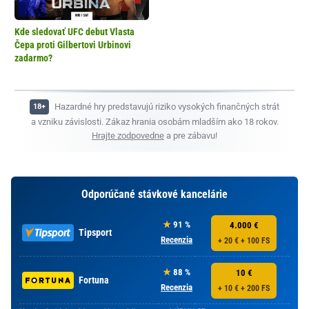
Kde sledovať UFC debut Vlasta
Čepa proti Gilbertovi Urbinovi
zadarmo?
Hazardné hry predstavujú riziko vysokých finančných strát
a vzniku závislosti. Zákaz hrania osobám mladším ako 18 rokov.
Hrajte zodpovedne
a pre zábavu!
Odporúčané stávkové kancelárie
91 %
4.000 €
Tipsport
Recenzia
+ 20 € + 100 FS
88 %
10 €
Fortuna
Recenzia
+ 10 € + 200 FS