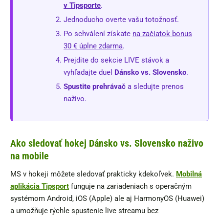
v Tipsporte
.
Jednoducho overte vašu totožnosť.
Po schválení získate
na začiatok bonus
30 € úplne zdarma
.
Prejdite do sekcie LIVE stávok a
vyhľadajte duel
Dánsko vs. Slovensko
.
Spustite prehrávač
a sledujte prenos
naživo.
Ako sledovať hokej Dánsko vs. Slovensko naživo
na mobile
MS v hokeji môžete sledovať prakticky kdekoľvek.
Mobilná
aplikácia Tipsport
funguje na zariadeniach s operačným
systémom Android, iOS (Apple) ale aj HarmonyOS (Huawei)
a umožňuje rýchle spustenie live streamu bez