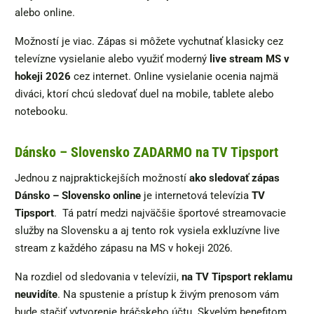
alebo online.
Možností je viac. Zápas si môžete vychutnať klasicky cez
televízne vysielanie alebo využiť moderný
live stream MS v
hokeji 2026
cez internet. Online vysielanie ocenia najmä
diváci, ktorí chcú sledovať duel na mobile, tablete alebo
notebooku.
Dánsko – Slovensko ZADARMO na TV Tipsport
Jednou z najpraktickejších možností
ako sledovať zápas
Dánsko – Slovensko online
je internetová televízia
TV
Tipsport
. Tá patrí medzi najväčšie športové streamovacie
služby na Slovensku a aj tento rok vysiela exkluzívne live
stream z každého zápasu na MS v hokeji 2026.
Na rozdiel od sledovania v televízii,
na TV Tipsport reklamu
neuvidíte
. Na spustenie a prístup k živým prenosom vám
bude stačiť vytvorenie hráčskeho účtu. Skvelým benefitom