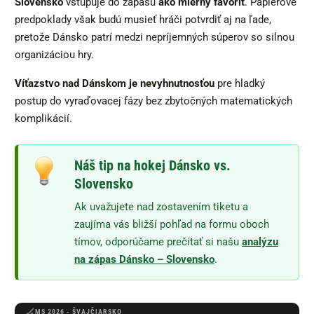
Slovensko
vstupuje do zápasu
ako mierny favorit
. Papierové
predpoklady však budú musieť hráči potvrdiť aj na ľade,
pretože Dánsko patrí medzi nepríjemných súperov so silnou
organizáciou hry.
Víťazstvo nad Dánskom je nevyhnutnosťou
pre hladký
postup do vyraďovacej fázy bez zbytočných matematických
komplikácií.
Náš tip na hokej Dánsko vs.
Slovensko
Ak uvažujete nad zostavením tiketu a
zaujíma vás bližší pohľad na formu oboch
tímov, odporúčame prečítať si našu
analýzu
na zápas Dánsko – Slovensko
.
MS 2026 - ŠVAJČIARSKO