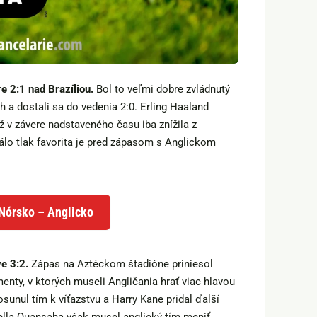
e 2:1 nad Brazíliou.
Bol to veľmi dobre zvládnutý
 a dostali sa do vedenia 2:0. Erling Haaland
ž v závere nadstaveného času iba znížila z
lo tlak favorita je pred zápasom s Anglickom
 Nórsko – Anglicko
e 3:2.
Zápas na Aztéckom štadióne priniesol
enty, v ktorých museli Angličania hrať viac hlavou
unul tím k víťazstvu a Harry Kane pridal ďalší