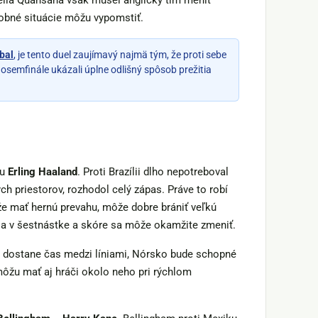
ella Quansaha však musel anglický tím meniť
dobné situácie môžu vypomstiť.
tbal
, je tento duel zaujímavý najmä tým, že proti sebe
v osemfinále ukázali úplne odlišný spôsob prežitia
ou
Erling Haaland
. Proti Brazílii dlho nepotreboval
ch priestorov, rozhodol celý zápas. Práve to robí
e mať hernú prevahu, môže dobre brániť veľkú
ácia v šestnástke a skóre sa môže okamžite zmeniť.
k dostane čas medzi líniami, Nórsko bude schopné
môžu mať aj hráči okolo neho pri rýchlom