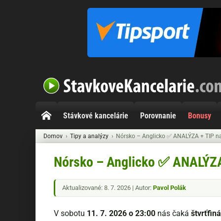
Stávkové kancelárie
Porovnanie
Bonusy
Domov
Tipy a analýzy
Nórsko – Anglicko ✅ ANALÝZA + TIP n
Nórsko – Anglicko ✅ ANALÝZA
Aktualizované: 8. 7. 2026 | Autor:
Pavol Polák
V sobotu
11. 7. 2026 o 23:00
nás čaká
štvrťfin