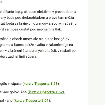
u.
 držanie lopty, ak bude efektívne v prechodoch a
obrany bude pod drobnohľadom a práve tam môžu
stať loptu za krajných obrancov alebo vyhrať sériu
rit sa môže dostať pod nepríjemný tlak.
inále oboch tímov, ale nie nutne bez gólov.
hama a Kanea, takže kvalita v zakončení je na
h – v bránení štandardných situácií, v reakcii po
ybu v zadnej línii súpera.
gólu v zápase (
kurz v Tipsporte 1.23
),
a viac gólov: Áno (
kurz v Tipsporte 1.62
),
ól - áno (
kurz v Tipsporte 2.01
).