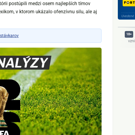
istórii postúpili medzi osem najlepších tímov
xikom, v ktorom ukázalo ofenzívnu silu, ale aj
Uvedené 
 stávkarov
vzn