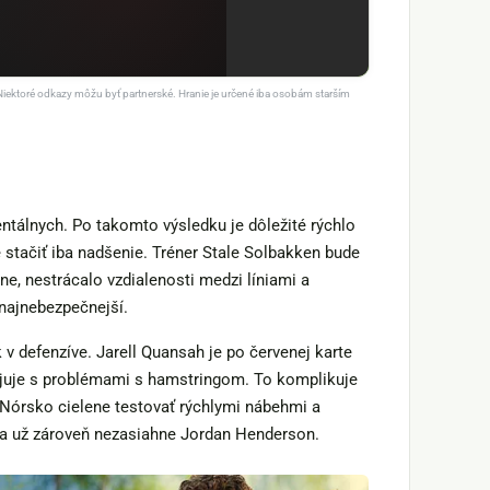
Niektoré odkazy môžu byť partnerské. Hranie je určené iba osobám starším
entálnych. Po takomto výsledku je dôležité rýchlo
de stačiť iba nadšenie. Tréner Stale Solbakken bude
, nestrácalo vzdialenosti medzi líniami a
 najnebezpečnejší.
 defenzíve. Jarell Quansah je po červenej karte
juje s problémami s hamstringom. To komplikuje
 Nórsko cielene testovať rýchlymi nábehmi a
ja už zároveň nezasiahne Jordan Henderson.