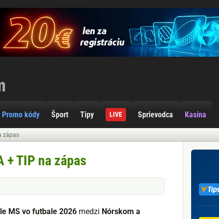
Promo kódy
Šport
Tipy
Sprievodca
Kasína
LIVE
a zápas
 + TIP na zápas
ále MS vo futbale 2026
medzi
Nórskom a