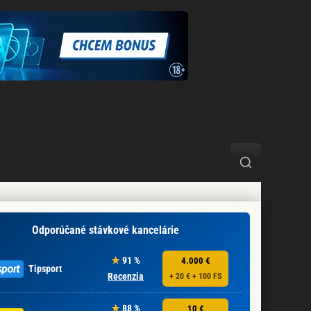
Odporúčané stávkové kancelárie
91 %
4.000 €
Tipsport
Recenzia
+ 20 € + 100 FS
88 %
10 €