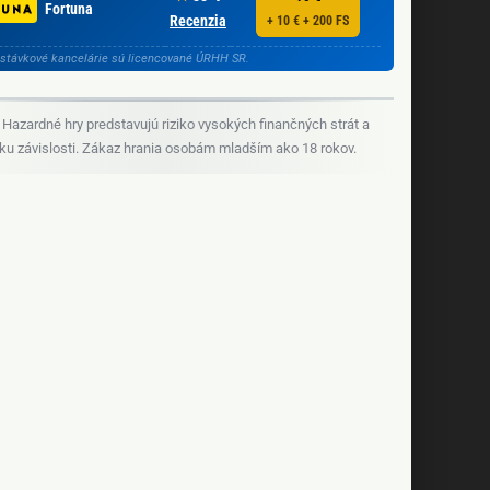
Fortuna
Recenzia
+ 10 € + 200 FS
stávkové kancelárie sú licencované ÚRHH SR.
Hazardné hry predstavujú riziko vysokých finančných strát a
iku závislosti. Zákaz hrania osobám mladším ako 18 rokov.