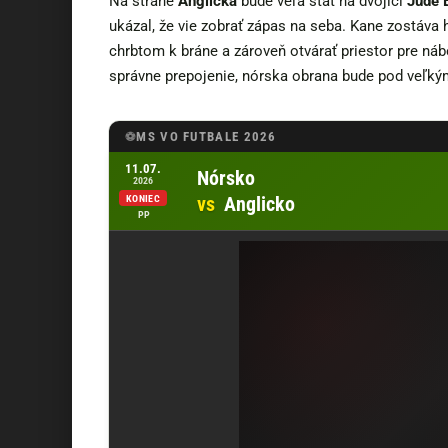
Na strane
Anglicka
bude veľa stáť na dvojici
Jude 
ukázal, že vie zobrať zápas na seba. Kane zostáva 
chrbtom k bráne a zároveň otvárať priestor pre ná
správne prepojenie, nórska obrana bude pod veľký
MS VO FUTBALE 2026
Otvoriť zápas Nórsko vs Anglicko u Tipsport
11.07.
Nórsko
2026
vs
Anglicko
KONIEC
PP