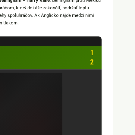
Bellingham – Harry Kane
. Bellingham proti Mexiku
hráčom, ktorý dokáže zakončiť, podržať loptu
behy spoluhráčov. Ak Anglicko nájde medzi nimi
m tlakom.