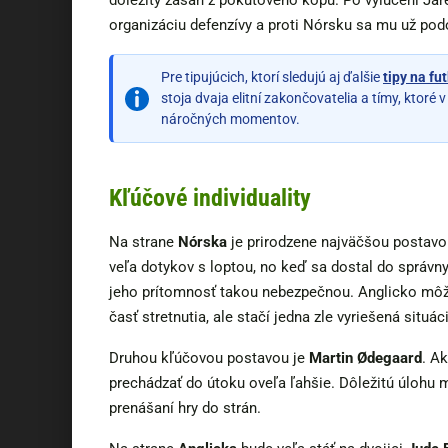
dôležitý zásah z pokutového kopu. Po vylúčení Jar
organizáciu defenzívy a proti Nórsku sa mu už po
Pre tipujúcich, ktorí sledujú aj ďalšie
tipy na fu
stoja dvaja elitní zakončovatelia a tímy, ktoré 
náročných momentov.
Kľúčové individuality
Na strane
Nórska
je prirodzene najväčšou postav
veľa dotykov s loptou, no keď sa dostal do správny
jeho prítomnosť takou nebezpečnou. Anglicko môž
časť stretnutia, ale stačí jedna zle vyriešená situ
Druhou kľúčovou postavou je
Martin Ødegaard
. A
prechádzať do útoku oveľa ľahšie. Dôležitú úlohu 
prenášaní hry do strán.