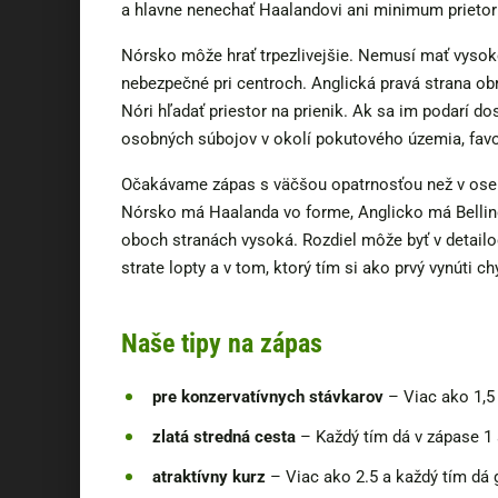
a hlavne nenechať Haalandovi ani minimum prietor
Nórsko môže hrať trpezlivejšie. Nemusí mať vysoké
nebezpečné pri centroch. Anglická pravá strana 
Nóri hľadať priestor na prienik. Ak sa im podarí do
osobných súbojov v okolí pokutového územia, favo
Očakávame zápas s väčšou opatrnosťou než v osemf
Nórsko má Haalanda vo forme, Anglicko má Belling
oboch stranách vysoká. Rozdiel môže byť v detailoc
strate lopty a v tom, ktorý tím si ako prvý vynúti ch
Naše tipy na zápas
pre konzervatívnych stávkarov
– Viac ako 1,5 
zlatá stredná cesta
– Každý tím dá v zápase 1 
atraktívny kurz
– Viac ako 2.5 a každý tím dá g