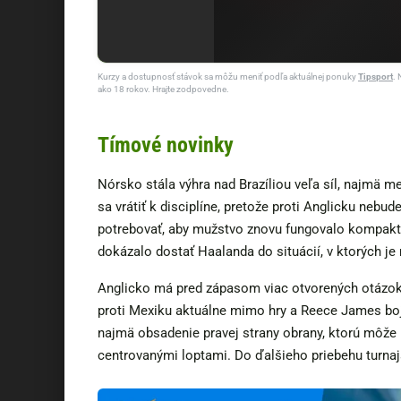
Kurzy a dostupnosť stávok sa môžu meniť podľa aktuálnej ponuky
Tipsport
. 
ako 18 rokov. Hrajte zodpovedne.
Tímové novinky
Nórsko stála výhra nad Brazíliou veľa síl, najmä m
sa vrátiť k disciplíne, pretože proti Anglicku nebu
potrebovať, aby mužstvo znovu fungovalo kompaktne
dokázalo dostať Haalanda do situácií, v ktorých je
Anglicko má pred zápasom viac otvorených otázok v
proti Mexiku aktuálne mimo hry a Reece James bo
najmä obsadenie pravej strany obrany, ktorú môže
centrovanými loptami. Do ďalšieho priebehu turna