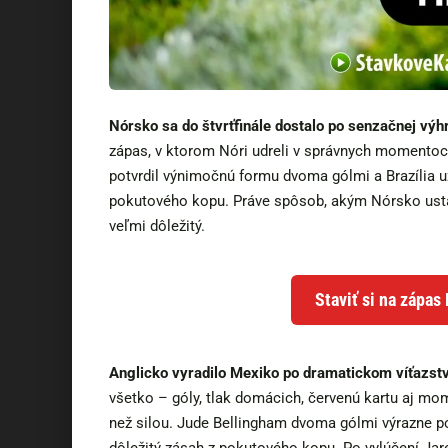
Nórsko sa do štvrťfinále dostalo po senzačnej výhr
zápas, v ktorom Nóri udreli v správnych momentoch
potvrdil výnimočnú formu dvoma gólmi a Brazília u
pokutového kopu. Práve spôsob, akým Nórsko ustá
veľmi dôležitý.
Staviť si na zápas
Anglicko vyradilo Mexiko po dramatickom víťazstv
všetko – góly, tlak domácich, červenú kartu aj mom
než silou. Jude Bellingham dvoma gólmi výrazne pos