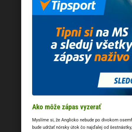
Ako môže zápas vyzerať
Myslíme si, že Anglicko nebude po divokom osemfi
bude udržať nórsky útok čo najďalej od šestnástky,