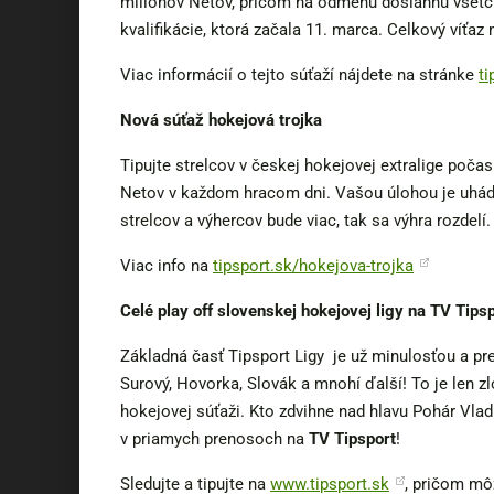
miliónov Netov, pričom na odmenu dosiahnu všetci 
kvalifikácie, ktorá začala 11. marca. Celkový víťaz
Viac informácií o tejto súťaží nájdete na stránke
ti
Nová súťaž hokejová trojka
Tipujte strelcov v českej hokejovej extralige poča
Netov v každom hracom dni. Vašou úlohou je uhádnu
strelcov a výhercov bude viac, tak sa výhra rozdelí.
Viac info na
tipsport.sk/hokejova-trojka
Celé play off slovenskej hokejovej ligy na TV Tips
Základná časť Tipsport Ligy je už minulosťou a pred
Surový, Hovorka, Slovák a mnohí ďalší! To je len z
hokejovej súťaži. Kto zdvihne nad hlavu Pohár Vladi
v priamych prenosoch na
TV Tipsport
!
Sledujte a tipujte na
www.tipsport.sk
, pričom mô