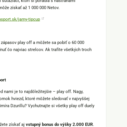
súťažiaci, ktorí si poradia s nástrahami
 môže získať až 1 000 000 Netov.
psport.sk/jarny-tipcup
s zápasov play off a môžete sa pobiť o 60 000
ť čo najviac strelcov. Ak trafíte všetkých troch
port
 nami je to najdôležitejšie – play off. Nagy,
lomok hviezd, ktoré môžete sledovať v najvyššej
míra Dzurillu? Vychutnajte si všetky play off duely
žete získať aj
vstupný bonus do výšky 2.000 EUR
.