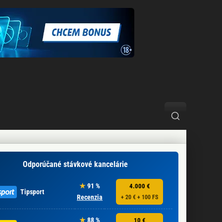
Odporúčané stávkové kancelárie
91 %
4.000 €
Tipsport
Recenzia
+ 20 € + 100 FS
88 %
10 €