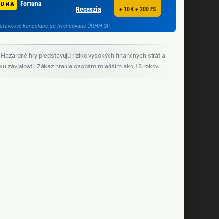
Fortuna
Recenzia
+ 10 € + 200 FS
stávkové kancelárie sú licencované ÚRHH SR.
Hazardné hry predstavujú riziko vysokých finančných strát a
iku závislosti. Zákaz hrania osobám mladším ako 18 rokov.