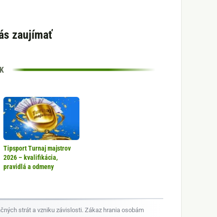
ás zaujímať
Tipsport Turnaj majstrov
2026 – kvalifikácia,
pravidlá a odmeny
čných strát a vzniku závislosti. Zákaz hrania osobám