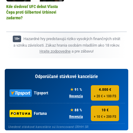
Kde sledovať UFC debut Vlasta
Čepa proti Gilbertovi Urbinovi
zadarmo?
Hazardné hry predstavujú riziko vysokých finančných strát
a vzniku závislosti. Zákaz hrania osobám mladším ako 18 rokov.
Hrajte zodpovedne
a pre zábavu!
Odporúčané stávkové kancelárie
91 %
4.000 €
Tipsport
Recenzia
+ 20 € + 100 FS
88 %
10 €
Fortuna
Recenzia
+ 10 € + 200 FS
Uvedené stávkové kancelárie sú licencované ÚRHH SR.