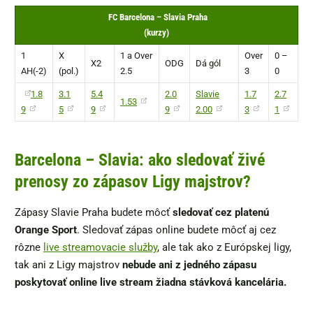
FC Barcelona – Slavia Praha
(kurzy)
1
X
1 a Over
Over
0 –
X2
ODG
Dá gól
AH(-2)
(pol.)
2.5
3
0
1.8
3.1
5.4
2.0
Slavie
1.7
2.7
1.53
9
5
9
9
2.00
3
1
Barcelona – Slavia: ako sledovať živé
prenosy zo zápasov Ligy majstrov?
Zápasy Slavie Praha budete môcť
sledovať cez platenú
Orange Sport
. Sledovať zápas online budete môcť aj cez
rôzne
live streamovacie služby
, ale tak ako z Európskej ligy,
tak ani z Ligy majstrov
nebude ani z jedného zápasu
poskytovať online live stream žiadna stávková kancelária.