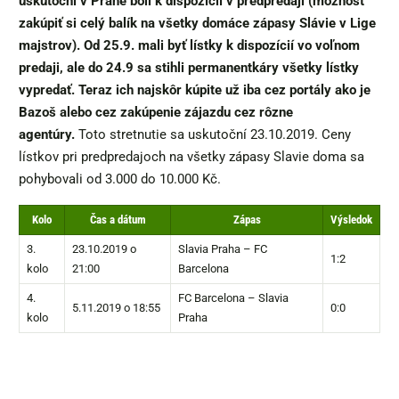
uskutoční v Prahe boli k dispozícií v predpredaji (možnosť
zakúpiť si celý balík na všetky domáce
zápasy Slávie v Lige
majstrov). Od 25.9. mali byť lístky k dispozícií vo voľnom
predaji, ale do 24.9 sa stihli permanentkáry všetky lístky
vypredať. Teraz ich najskôr kúpite už iba cez portály ako je
Bazoš alebo cez zakúpenie zájazdu cez rôzne
agentúry.
Toto stretnutie sa uskutoční 23.10.2019. Ceny
lístkov pri predpredajoch na všetky zápasy Slavie doma sa
pohybovali od 3.000 do 10.000 Kč.
Kolo
Čas a dátum
Zápas
Výsledok
3.
23.10.2019 o
Slavia Praha – FC
1:2
kolo
21:00
Barcelona
4.
FC Barcelona – Slavia
5.11.2019 o 18:55
0:0
kolo
Praha