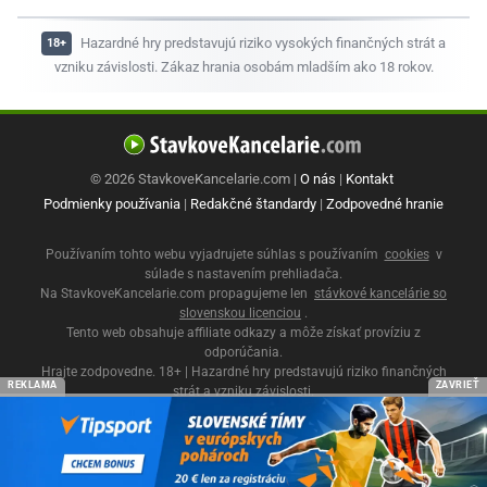
Hazardné hry predstavujú riziko vysokých finančných strát a
vzniku závislosti. Zákaz hrania osobám mladším ako 18 rokov.
© 2026 StavkoveKancelarie.com |
O nás
|
Kontakt
Podmienky používania
|
Redakčné štandardy
|
Zodpovedné hranie
Používaním tohto webu vyjadrujete súhlas s používaním
cookies
v
súlade s nastavením prehliadača.
Na StavkoveKancelarie.com propagujeme len
stávkové kancelárie so
slovenskou licenciou
.
Tento web obsahuje affiliate odkazy a môže získať províziu z
odporúčania.
Hrajte zodpovedne. 18+ | Hazardné hry predstavujú riziko finančných
REKLAMA
ZAVRIEŤ
strát a vzniku závislosti.
Ministerstvo financií SR
|
Úrad pre reguláciu hazardných hier
|
Zodpovedné
hranie 18+
|
Linka pomoci