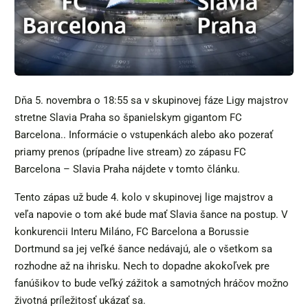
Dňa 5. novembra o 18:55 sa v skupinovej fáze Ligy majstrov
stretne Slavia Praha so španielskym gigantom FC
Barcelona.. Informácie o vstupenkách alebo ako pozerať
priamy prenos (prípadne live stream) zo zápasu FC
Barcelona – Slavia Praha nájdete v tomto článku.
Tento zápas už bude 4. kolo v skupinovej lige majstrov a
veľa napovie o tom aké bude mať Slavia šance na postup. V
konkurencii Interu Miláno, FC Barcelona a Borussie
Dortmund sa jej veľké šance nedávajú, ale o všetkom sa
rozhodne až na ihrisku. Nech to dopadne akokoľvek pre
fanúšikov to bude veľký zážitok a samotných hráčov možno
životná príležitosť ukázať sa.