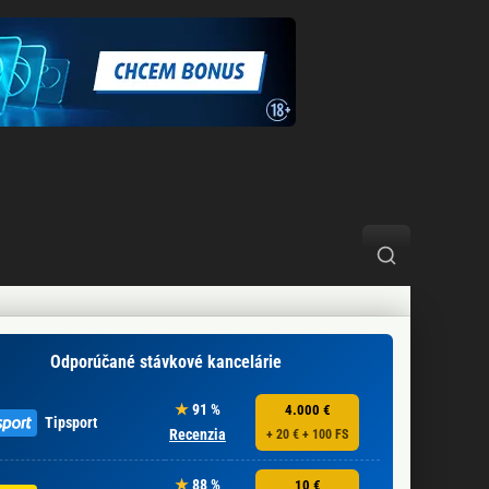
Odporúčané stávkové kancelárie
91 %
4.000 €
Tipsport
Recenzia
+ 20 € + 100 FS
88 %
10 €