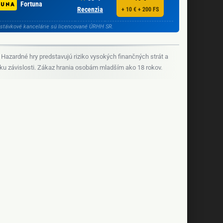
Fortuna
Recenzia
+ 10 € + 200 FS
stávkové kancelárie sú licencované ÚRHH SR.
Hazardné hry predstavujú riziko vysokých finančných strát a
iku závislosti. Zákaz hrania osobám mladším ako 18 rokov.