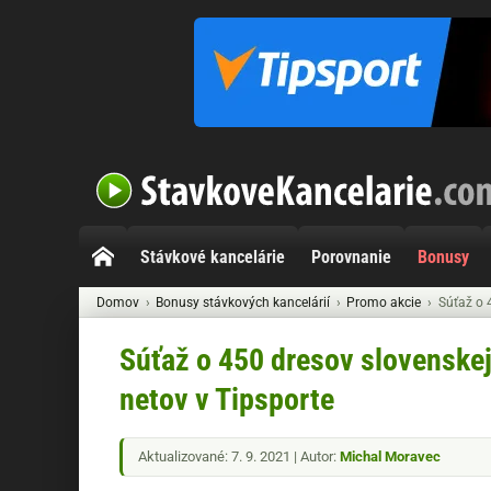
Stávkové kancelárie
Porovnanie
Bonusy
Domov
Bonusy stávkových kancelárií
Promo akcie
Súťaž o 
Súťaž o 450 dresov slovenske
netov v Tipsporte
Aktualizované: 7. 9. 2021 | Autor:
Michal Moravec