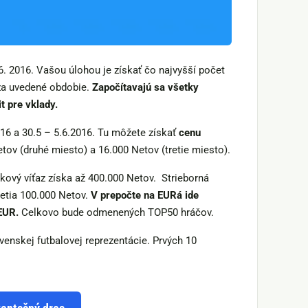
6. 2016. Vašou úlohou je získať čo najvyšší počet
r za uvedené obdobie.
Započítavajú sa všetky
t pre vklady.
16 a 30.5 – 5.6.2016. Tu môžete získať
cenu
etov (druhé miesto) a 16.000 Netov (tretie miesto).
kový víťaz získa až 400.000 Netov. Strieborná
etia 100.000 Netov.
V prepočte na EURá ide
EUR.
Celkovo bude odmenených TOP50 hráčov.
venskej futbalovej reprezentácie. Prvých 10