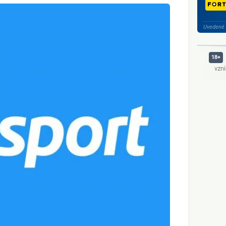
Uvedené 
vzn