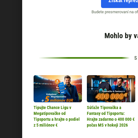
Získať repre
Budete presmerovaní na ofi
Mohlo by v
Tipujte Chance Ligu v
Súťaže Tipovačka a
Megatipovačke od
Fantasy od Tipsportu:
Tipsportu a hrajte o podiel
Hrajte zadarmo o 400 000 €
z 5 miliónov €
počas MS v hokeji 2026