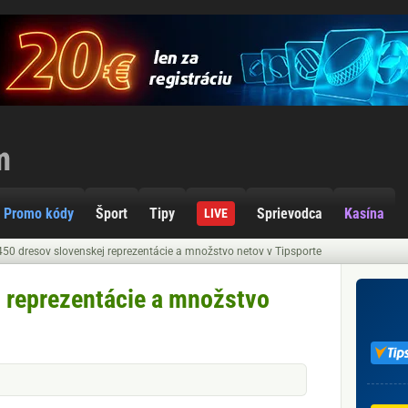
Promo kódy
Šport
Tipy
Sprievodca
Kasína
LIVE
450 dresov slovenskej reprezentácie a množstvo netov v Tipsporte
j reprezentácie a množstvo