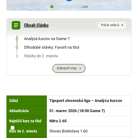
Obsah článku
Počet sekcií: 4
Analýza kurzov na Game 7
Dlhodobé stávky: Favorit na titul
Stávky do 2. miesta
Zobraziť viac
Súťaž
Tipsport slovenská liga – Analýza kurzov
Aktualizácia
31. marec 2026 (18:00 Game 7)
Najnižší kurz na titul
Nitra 2.65
🏒
⏰
📈
🥈
🥊
📺
Kurz do 2. miesta
Slovan Bratislava 1.60