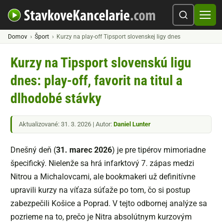
Domov
Šport
Kurzy na play-off Tipsport slovenskej ligy dnes
Kurzy na Tipsport slovenskú ligu
dnes: play-off, favorit na titul a
dlhodobé stávky
Aktualizované: 31. 3. 2026 | Autor:
Daniel Lunter
Dnešný deň (
31. marec 2026
) je pre tipérov mimoriadne
špecifický. Nielenže sa hrá infarktový 7. zápas medzi
Nitrou a Michalovcami, ale bookmakeri už definitívne
upravili kurzy na víťaza súťaže po tom, čo si postup
zabezpečili Košice a Poprad. V tejto odbornej analýze sa
pozrieme na to, prečo je Nitra absolútnym kurzovým