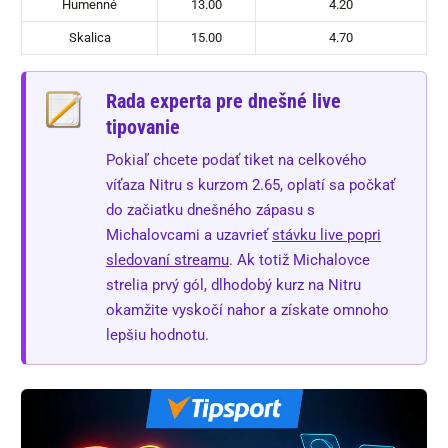
Humenné
13.00
4.20
Skalica
15.00
4.70
Rada experta pre dnešné live
tipovanie
Pokiaľ chcete podať tiket na celkového
víťaza Nitru s kurzom 2.65, oplatí sa počkať
do začiatku dnešného zápasu s
Michalovcami a uzavrieť
stávku live popri
sledovaní streamu
. Ak totiž Michalovce
strelia prvý gól, dlhodobý kurz na Nitru
okamžite vyskočí nahor a získate omnoho
lepšiu hodnotu.