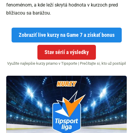
fenoménom, a kde leží skrytá hodnota v kurzoch pred
blížiacou sa barážou.
Zobraziť live kurzy na Game 7 a získať bonus
Stav sérií a výsledky
Využite najlepšie kurzy priamo v Tipsporte | Prečítajte si, kto už postúpil