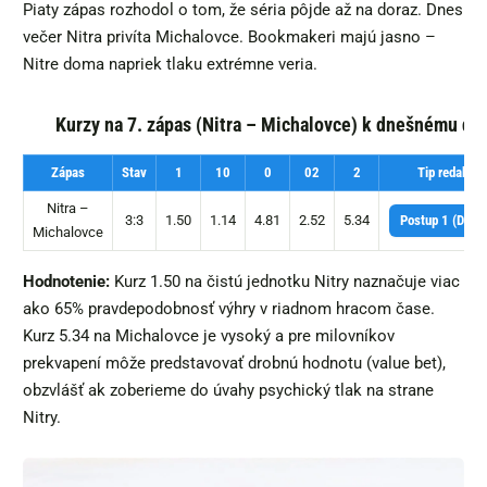
Piaty zápas rozhodol o tom, že séria pôjde až na doraz. Dnes
večer Nitra privíta Michalovce. Bookmakeri majú jasno –
Nitre doma napriek tlaku extrémne veria.
Kurzy na 7. zápas (Nitra – Michalovce) k dnešnému dň
Zápas
Stav
1
10
0
02
2
Tip redakcie
Nitra –
3:3
1.50
1.14
4.81
2.52
5.34
Postup 1 (Domá
Michalovce
Hodnotenie:
Kurz 1.50 na čistú jednotku Nitry naznačuje viac
ako 65% pravdepodobnosť výhry v riadnom hracom čase.
Kurz 5.34 na Michalovce je vysoký a pre milovníkov
prekvapení môže predstavovať drobnú hodnotu (value bet),
obzvlášť ak zoberieme do úvahy psychický tlak na strane
Nitry.