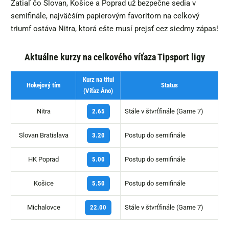
Zatiaľ čo Slovan, Košice a Poprad už bezpečne sedia v
semifinále, najväčším papierovým favoritom na celkový
triumf ostáva Nitra, ktorá ešte musí prejsť cez siedmy zápas!
Aktuálne kurzy na celkového víťaza Tipsport ligy
Kurz na titul
Hokejový tím
Status
(Víťaz Áno)
Nitra
Stále v štvrťfinále (Game 7)
2.65
Slovan Bratislava
Postup do semifinále
3.20
HK Poprad
Postup do semifinále
5.00
Košice
Postup do semifinále
5.50
Michalovce
Stále v štvrťfinále (Game 7)
22.00