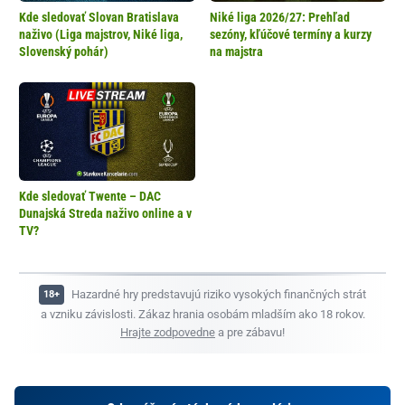
Kde sledovať Slovan Bratislava
Niké liga 2026/27: Prehľad
naživo (Liga majstrov, Niké liga,
sezóny, kľúčové termíny a kurzy
Slovenský pohár)
na majstra
Kde sledovať Twente – DAC
Dunajská Streda naživo online a v
TV?
Hazardné hry predstavujú riziko vysokých finančných strát
a vzniku závislosti. Zákaz hrania osobám mladším ako 18 rokov.
Hrajte zodpovedne
a pre zábavu!