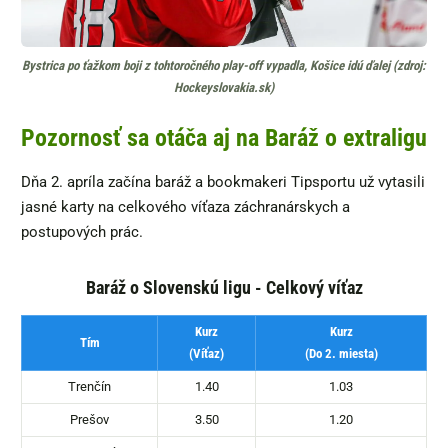
Bystrica po ťažkom boji z tohtoročného play-off vypadla, Košice idú ďalej (zdroj:
Hockeyslovakia.sk)
Pozornosť sa otáča aj na Baráž o extraligu
Dňa 2. apríla začína baráž a bookmakeri Tipsportu už vytasili
jasné karty na celkového víťaza záchranárskych a
postupových prác.
Baráž o Slovenskú ligu - Celkový víťaz
Kurz
Kurz
Tím
(Víťaz)
(Do 2. miesta)
Trenčín
1.40
1.03
Prešov
3.50
1.20