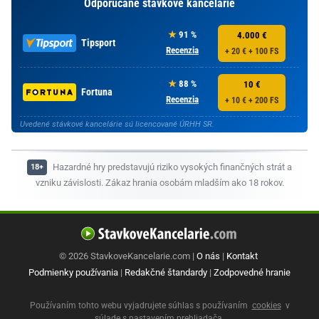
Odporúčané stávkové kancelárie
91 %
4.000 €
Tipsport
Recenzia
+ 20 € + 100 FS
88 %
10 €
Fortuna
Recenzia
+ 10 € + 200 FS
Uvedené stávkové kancelárie sú licencované ÚRHH SR.
Hazardné hry predstavujú riziko vysokých finančných strát a
vzniku závislosti. Zákaz hrania osobám mladším ako 18 rokov.
© 2026 StavkoveKancelarie.com |
O nás
|
Kontakt
Podmienky používania
|
Redakčné štandardy
|
Zodpovedné hranie
Používaním tohto webu vyjadrujete súhlas s používaním
cookies
v
súlade s nastavením prehliadača.