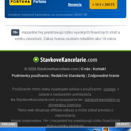
Fortuna
Recenzia
+ 10 € + 200 FS
Uvedené stávkové kancelárie sú licencované ÚRHH SR.
Hazardné hry predstavujú riziko vysokých finančných strát a
vzniku závislosti. Zákaz hrania osobám mladším ako 18 rokov.
© 2026 StavkoveKancelarie.com |
O nás
|
Kontakt
Podmienky používania
|
Redakčné štandardy
|
Zodpovedné hranie
Používaním tohto webu vyjadrujete súhlas s používaním
cookies
v
súlade s nastavením prehliadača.
Na StavkoveKancelarie.com propagujeme len
stávkové kancelárie so
slovenskou licenciou
.
Tento web obsahuje affiliate odkazy a môže získať províziu z
odporúčania.
Hrajte zodpovedne. 18+ | Hazardné hry predstavujú riziko finančných
REKLAMA
ZAVRIEŤ
strát a vzniku závislosti.