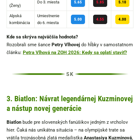
Do 3. miesta
5.65
5.85
5.10
(Ženy)
Alpská
Umiestnenie
5.00
4.55
4.00
kombinácia
do 6. miesta
Kde sa skrýva najväčšia hodnota?
Rozobrali sme šance
Petry Vlhovej
do hĺbky v samostatnom
článku:
Petra Vlhová na ZOH 2026: Kedy sa oplatí staviť?
3. Biatlon: Návrat legendárnej Kuzminovej
a nástup novej generácie
Biatlon
bude pre slovenských fanúšikov jedným z vrcholov
hier. Čaká nás unikátna situácia – na olympijské trate sa
vrátila trojnásobná zlatá medailistka
Anastasiya Kuzminová
,