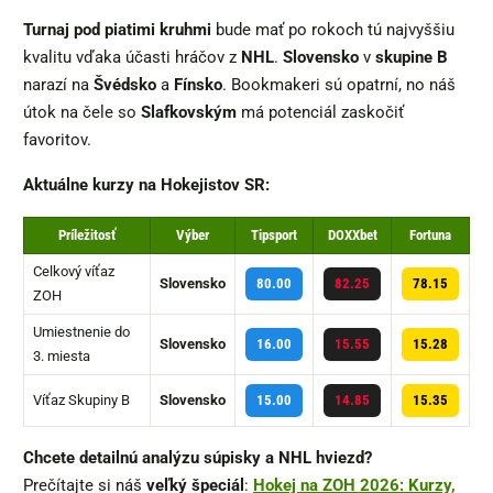
Turnaj pod piatimi kruhmi
bude mať po rokoch tú najvyššiu
kvalitu vďaka účasti hráčov z
NHL
.
Slovensko
v
skupine B
narazí na
Švédsko
a
Fínsko
. Bookmakeri sú opatrní, no náš
útok na čele so
Slafkovským
má potenciál zaskočiť
favoritov.
Aktuálne kurzy na Hokejistov SR:
Príležitosť
Výber
Tipsport
DOXXbet
Fortuna
Celkový víťaz
Slovensko
80.00
82.25
78.15
ZOH
Umiestnenie do
Slovensko
16.00
15.55
15.28
3. miesta
Víťaz Skupiny B
Slovensko
15.00
14.85
15.35
Chcete detailnú analýzu súpisky a NHL hviezd?
Prečítajte si náš
veľký špeciál
:
Hokej na ZOH 2026: Kurzy,