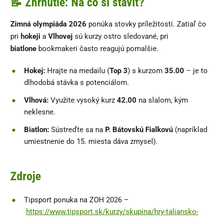
📝 Zhrnutie: Na čo si staviť?
Zimná olympiáda 2026
ponúka stovky príležitostí. Zatiaľ čo
pri
hokeji
a
Vlhovej
sú kurzy ostro sledované, pri
biatlone
bookmakeri často reagujú pomalšie.
Hokej:
Hrajte na medailu (
Top 3
) s kurzom
35.00
– je to
dlhodobá stávka s potenciálom.
Vlhová:
Využite vysoký kurz
42.00
na slalom, kým
neklesne.
Biatlon:
Sústreďte sa na
P. Bátovskú Fialkovú
(napríklad
umiestnenie do 15. miesta dáva zmysel).
Zdroje
Tipsport ponuka na ZOH 2026 –
https://www.tipsport.sk/kurzy/skupina/hry-taliansko-