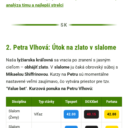
analýza tímu a najlepší strelci
2. Petra Vlhová: Útok na zlato v slalome
Naša
lyžiarska kráľovná
sa vracia po zranení s jasným
cieľom –
obhájiť zlato
. V
slalome
ju čaká obrovský súboj s
Mikaelou Shiffrinovou
. Kurzy na
Petru
sú momentálne
nastavené veľmi zaujímavo, čo vytvára priestor pre tzv.
"
Value bet
".
Kurzová ponuka na Petru Vlhovú:
Disciplína
Typ stávky
Tipsport
DOXXbet
Fortuna
Slalom
Víťaz
42.00
40.15
42.00
(Ženy)
Slalom