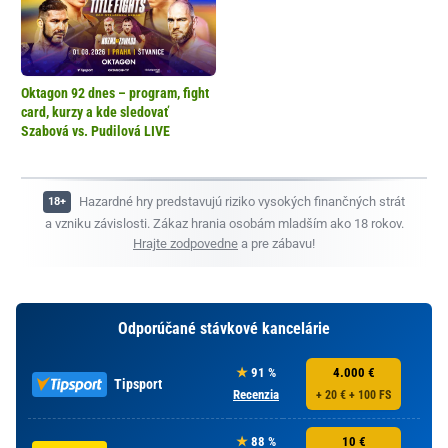
Oktagon 92 dnes – program, fight
card, kurzy a kde sledovať
Szabová vs. Pudilová LIVE
Hazardné hry predstavujú riziko vysokých finančných strát
a vzniku závislosti. Zákaz hrania osobám mladším ako 18 rokov.
Hrajte zodpovedne
a pre zábavu!
Odporúčané stávkové kancelárie
91 %
4.000 €
Tipsport
Recenzia
+ 20 € + 100 FS
88 %
10 €