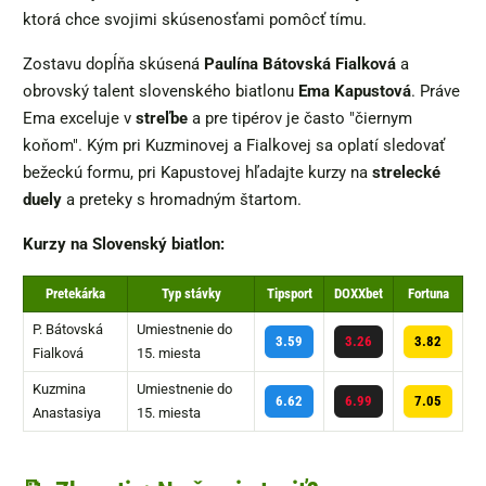
ktorá chce svojimi skúsenosťami pomôcť tímu.
Zostavu dopĺňa skúsená
Paulína Bátovská Fialková
a
obrovský talent slovenského biatlonu
Ema Kapustová
. Práve
Ema exceluje v
streľbe
a pre tipérov je často "čiernym
koňom". Kým pri Kuzminovej a Fialkovej sa oplatí sledovať
bežeckú formu, pri Kapustovej hľadajte kurzy na
strelecké
duely
a preteky s hromadným štartom.
Kurzy na Slovenský biatlon:
Pretekárka
Typ stávky
Tipsport
DOXXbet
Fortuna
P. Bátovská
Umiestnenie do
3.59
3.26
3.82
Fialková
15. miesta
Kuzmina
Umiestnenie do
6.62
6.99
7.05
Anastasiya
15. miesta