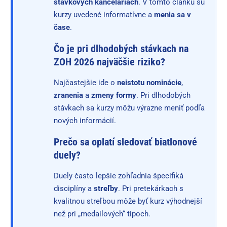
stávkových kanceláriách
. V tomto článku sú
kurzy uvedené informatívne a
menia sa v
čase
.
Čo je pri dlhodobých stávkach na
ZOH 2026 najväčšie riziko?
Najčastejšie ide o
neistotu nominácie
,
zranenia
a
zmeny formy
. Pri dlhodobých
stávkach sa kurzy môžu výrazne meniť podľa
nových informácií.
Prečo sa oplatí sledovať biatlonové
duely?
Duely často lepšie zohľadnia špecifiká
disciplíny a
streľby
. Pri pretekárkach s
kvalitnou streľbou môže byť kurz výhodnejší
než pri „medailových“ tipoch.