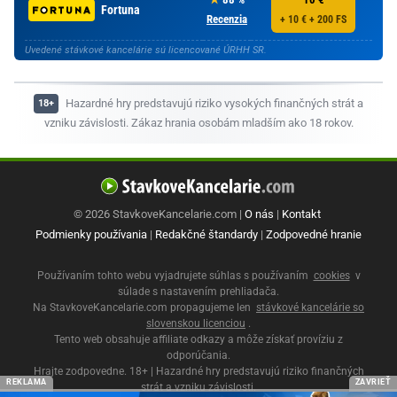
Fortuna
Recenzia
+ 10 € + 200 FS
Uvedené stávkové kancelárie sú licencované ÚRHH SR.
Hazardné hry predstavujú riziko vysokých finančných strát a
vzniku závislosti. Zákaz hrania osobám mladším ako 18 rokov.
© 2026 StavkoveKancelarie.com |
O nás
|
Kontakt
Podmienky používania
|
Redakčné štandardy
|
Zodpovedné hranie
Používaním tohto webu vyjadrujete súhlas s používaním
cookies
v
súlade s nastavením prehliadača.
Na StavkoveKancelarie.com propagujeme len
stávkové kancelárie so
slovenskou licenciou
.
Tento web obsahuje affiliate odkazy a môže získať províziu z
odporúčania.
Hrajte zodpovedne. 18+ | Hazardné hry predstavujú riziko finančných
REKLAMA
ZAVRIEŤ
strát a vzniku závislosti.