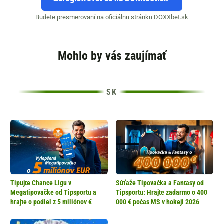
Budete presmerovaní na oficiálnu stránku DOXXbet.sk
Mohlo by vás zaujímať
Tipujte Chance Ligu v
Súťaže Tipovačka a Fantasy od
Megatipovačke od Tipsportu a
Tipsportu: Hrajte zadarmo o 400
hrajte o podiel z 5 miliónov €
000 € počas MS v hokeji 2026