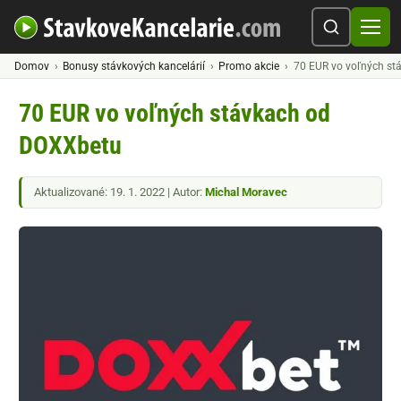
Domov
Bonusy stávkových kancelárií
Promo akcie
70 EUR vo voľných s
70 EUR vo voľných stávkach od
DOXXbetu
Aktualizované: 19. 1. 2022 | Autor:
Michal Moravec