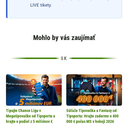
LIVE tikety.
Mohlo by vás zaujímať
Tipujte Chance Ligu v
Súťaže Tipovačka a Fantasy od
Megatipovačke od Tipsportu a
Tipsportu: Hrajte zadarmo o 400
hrajte o podiel z 5 miliónov €
000 € počas MS v hokeji 2026