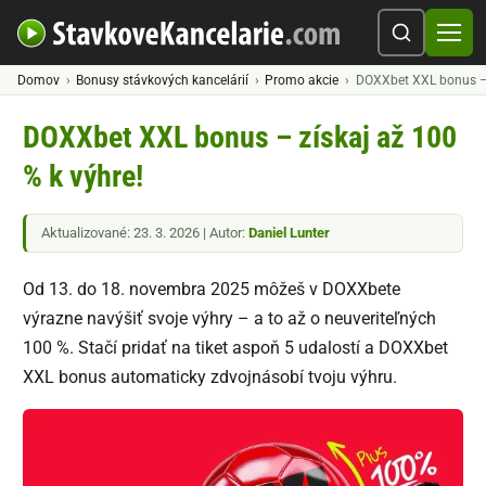
Domov
Bonusy stávkových kancelárií
Promo akcie
DOXXbet XXL bonus – z
DOXXbet XXL bonus – získaj až 100
% k výhre!
Aktualizované: 23. 3. 2026 | Autor:
Daniel Lunter
Od 13. do 18. novembra 2025 môžeš v DOXXbete
výrazne navýšiť svoje výhry – a to až o neuveriteľných
100 %. Stačí pridať na tiket aspoň 5 udalostí a DOXXbet
XXL bonus automaticky zdvojnásobí tvoju výhru.