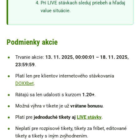
Pri LIVE stávkach sleduj priebeh a hľadaj
value situácie.
Podmienky akcie
Trvanie akcie:
13. 11. 2025, 00:00:01 – 18. 11. 2025,
23:59:59
.
Platí len pre klientov internetového stávkovania
DOXXbet
.
Rátajú sa len udalosti s kurzom
1.20+
.
Možná výhra v tikete je už
vrátane bonusu
.
Platí pre
jednoduché tikety aj
LIVE stávky
.
Neplatí pre rozpisové tikety, tikety za fríbet, editované
tikety a tikety s iným zvýhodnením.