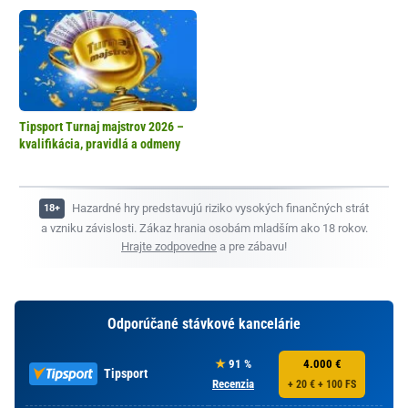
Tipsport Turnaj majstrov 2026 –
kvalifikácia, pravidlá a odmeny
Hazardné hry predstavujú riziko vysokých finančných strát
a vzniku závislosti. Zákaz hrania osobám mladším ako 18 rokov.
Hrajte zodpovedne
a pre zábavu!
Odporúčané stávkové kancelárie
91 %
4.000 €
Tipsport
Recenzia
+ 20 € + 100 FS