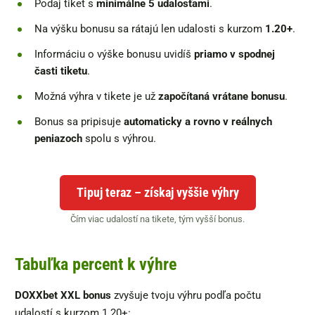
Podaj tiket s
minimálne 5 udalosťami
.
Na výšku bonusu sa rátajú len udalosti s kurzom
1.20+
.
Informáciu o výške bonusu uvidíš
priamo v spodnej
časti tiketu
.
Možná výhra v tikete je už
započítaná vrátane bonusu
.
Bonus sa pripisuje
automaticky a rovno v reálnych
peniazoch
spolu s výhrou.
Tipuj teraz – získaj vyššie výhry
Čím viac udalostí na tikete, tým vyšší bonus.
Tabuľka percent k výhre
DOXXbet XXL bonus
zvyšuje tvoju výhru podľa počtu
udalostí s kurzom 1.20+: