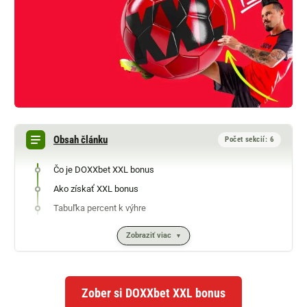
Obsah článku
Počet sekcií: 6
Čo je DOXXbet XXL bonus
Ako získať XXL bonus
Tabuľka percent k výhre
Zobraziť viac
Zober si DOXXbet XXL bonus