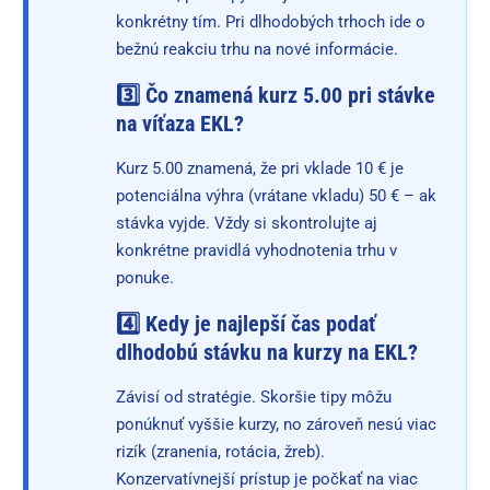
konkrétny tím. Pri dlhodobých trhoch ide o
bežnú reakciu trhu na nové informácie.
3️⃣ Čo znamená kurz 5.00 pri stávke
na víťaza EKL?
Kurz 5.00 znamená, že pri vklade 10 € je
potenciálna výhra (vrátane vkladu) 50 € – ak
stávka vyjde. Vždy si skontrolujte aj
konkrétne pravidlá vyhodnotenia trhu v
ponuke.
4️⃣ Kedy je najlepší čas podať
dlhodobú stávku na kurzy na EKL?
Závisí od stratégie. Skoršie tipy môžu
ponúknuť vyššie kurzy, no zároveň nesú viac
rizík (zranenia, rotácia, žreb).
Konzervatívnejší prístup je počkať na viac