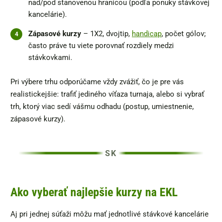
nad/pod stanovenou hranicou (podľa ponuky stávkovej
kancelárie).
Zápasové kurzy
– 1X2, dvojtip,
handicap
, počet gólov;
často práve tu viete porovnať rozdiely medzi
stávkovkami.
Pri výbere trhu odporúčame vždy zvážiť, čo je pre vás
realistickejšie: trafiť jediného víťaza turnaja, alebo si vybrať
trh, ktorý viac sedí vášmu odhadu (postup, umiestnenie,
zápasové kurzy).
Ako vyberať najlepšie kurzy na EKL
Aj pri jednej súťaži môžu mať jednotlivé stávkové kancelárie