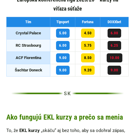
víťaza súťaže
Tím
Tipsport
Fortuna
DOXXbet
Crystal Palace
5.00
4.50
6.00
RC Strasbourg
6.00
5.75
6.25
ACF Fiorentina
9.00
8.50
10.00
Šachtar Doneck
9.00
9.20
9.00
Ako fungujú EKL kurzy a prečo sa menia
To, že
EKL kurzy
„skáču“ aj bez toho, aby sa odohral zápas,