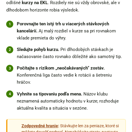
odlišné
kurzy na EKL
. Rozdiely nie sú vždy obrovské, ale v
dlhodobom horizonte robia výsledok.
Porovnajte ten istý trh u viacerých stávkových
kancelárií.
Aj malý rozdiel v kurze sa pri rovnakom
vklade premieta do výhry.
Sledujte pohyb kurzu.
Pri dlhodobých stávkach je
načasovanie často rovnako dôležité ako samotný tip.
Počítajte s rizikom „neočakávaných“ zostáv.
Konferenčná liga často vedie k rotácii a šetreniu
hráčov.
Vyhnite sa tipovaniu podľa mena.
Názov klubu
neznamená automaticky hodnotu v kurze; rozhoduje
aktuálna kvalita a situácia v sezóne.
Zodpovedné hranie
:
Stávkujte len za peniaze, ktoré si