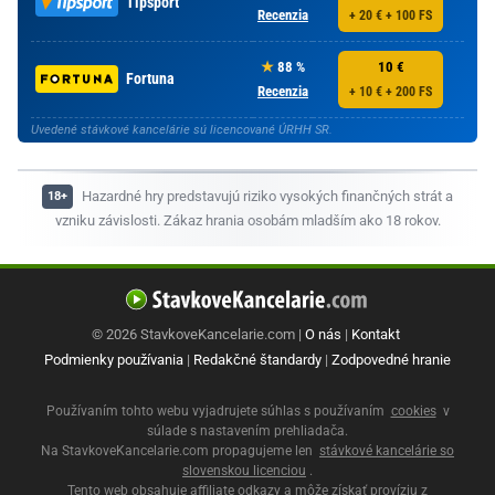
Tipsport
Recenzia
+ 20 € + 100 FS
88 %
10 €
Fortuna
Recenzia
+ 10 € + 200 FS
Uvedené stávkové kancelárie sú licencované ÚRHH SR.
Hazardné hry predstavujú riziko vysokých finančných strát a
vzniku závislosti. Zákaz hrania osobám mladším ako 18 rokov.
© 2026 StavkoveKancelarie.com |
O nás
|
Kontakt
Podmienky používania
|
Redakčné štandardy
|
Zodpovedné hranie
Používaním tohto webu vyjadrujete súhlas s používaním
cookies
v
súlade s nastavením prehliadača.
Na StavkoveKancelarie.com propagujeme len
stávkové kancelárie so
slovenskou licenciou
.
Tento web obsahuje affiliate odkazy a môže získať províziu z