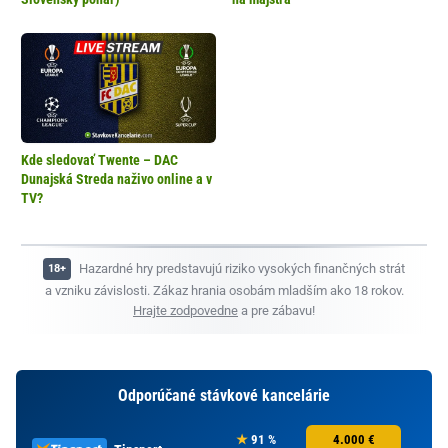
Kde sledovať Twente – DAC
Dunajská Streda naživo online a v
TV?
Hazardné hry predstavujú riziko vysokých finančných strát
a vzniku závislosti. Zákaz hrania osobám mladším ako 18 rokov.
Hrajte zodpovedne
a pre zábavu!
Odporúčané stávkové kancelárie
91 %
4.000 €