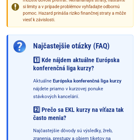
môžete dovoliť prehrať. Nenaháňajte straty, nastavte
si limity a v prípade problémov vyhľadajte odbornú
pomoc. Hazard prináša riziko finančnej straty a môže
viesť k závislosti.
Najčastejšie otázky (FAQ)
1️⃣ Kde nájdem aktuálne Európska
konferenčná liga kurzy?
Aktuálne
Európska konferenčná liga kurzy
nájdete priamo v kurzovej ponuke
stávkových kancelárií.
2️⃣ Prečo sa EKL kurzy na víťaza tak
často menia?
Najčastejšie dôvody sú výsledky, žreb,
zranenia, prestupy a objem tiketov na