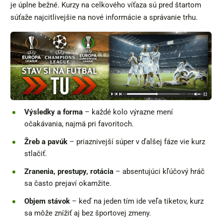
je úplne bežné. Kurzy na celkového víťaza sú pred štartom
súťaže najcitlivejšie na nové informácie a správanie trhu.
Výsledky a forma
– každé kolo výrazne mení
očakávania, najmä pri favoritoch.
Žreb a pavúk
– priaznivejší súper v ďalšej fáze vie kurz
stlačiť.
Zranenia, prestupy, rotácia
– absentujúci kľúčový hráč
sa často prejaví okamžite.
Objem stávok
– keď na jeden tím ide veľa tiketov, kurz
sa môže znížiť aj bez športovej zmeny.