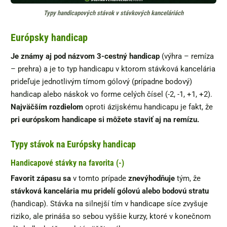
Typy handicapových stávok v stávkových kanceláriách
Európsky handicap
Je známy aj pod názvom 3-cestný handicap
(výhra – remíza
– prehra) a je to typ handicapu v ktorom stávková kancelária
prideľuje jednotlivým tímom gólový (prípadne bodový)
handicap alebo náskok vo forme celých čísel (-2, -1, +1, +2).
Najväčším rozdielom
oproti ázijskému handicapu je fakt, že
pri
európskom handicape si môžete staviť aj na remízu.
Typy stávok na Európsky handicap
Handicapové stávky na favorita (-)
Favorit zápasu sa
v tomto prípade
znevýhodňuje
tým, že
stávková kancelária mu
pridelí gólovú alebo bodovú stratu
(handicap). Stávka na silnejší tím v handicape síce zvyšuje
riziko, ale prináša so sebou vyššie kurzy, ktoré v konečnom