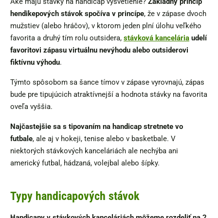
Aké majú stávky na handicap vysvetlenie?
Základný princíp
hendikepových stávok spočíva v princípe
, že v zápase dvoch
mužstiev (alebo hráčov), v ktorom jeden plní úlohu veľkého
favorita a druhý tím rolu outsidera,
stávková kancelária
udelí
favoritovi zápasu virtuálnu nevýhodu alebo outsiderovi
fiktívnu výhodu
.
Týmto spôsobom sa šance tímov v zápase vyrovnajú, zápas
bude pre tipujúcich atraktívnejší a hodnota stávky na favorita
oveľa vyššia.
Najčastejšie sa s tipovaním na handicap stretnete vo
futbale
, ale aj v hokeji, tenise alebo v basketbale. V
niektorých stávkových kanceláriách ale nechýba ani
americký futbal, hádzaná, volejbal alebo šípky.
Typy handicapových stávok
Handicapy v stávkových kanceláriách môžeme rozdeliť na 2