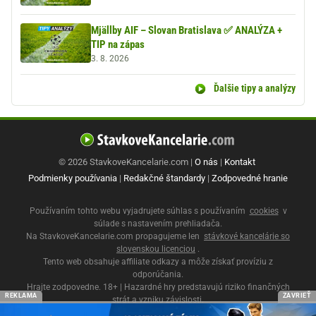
Mjällby AIF – Slovan Bratislava ✅ ANALÝZA +
TIP na zápas
3. 8. 2026
Ďalšie tipy a analýzy
© 2026 StavkoveKancelarie.com |
O nás
|
Kontakt
Podmienky používania
|
Redakčné štandardy
|
Zodpovedné hranie
Používaním tohto webu vyjadrujete súhlas s používaním
cookies
v
súlade s nastavením prehliadača.
Na StavkoveKancelarie.com propagujeme len
stávkové kancelárie so
slovenskou licenciou
.
Tento web obsahuje affiliate odkazy a môže získať províziu z
odporúčania.
Hrajte zodpovedne. 18+ | Hazardné hry predstavujú riziko finančných
REKLAMA
ZAVRIEŤ
strát a vzniku závislosti.