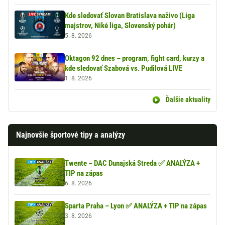
Kde sledovať Slovan Bratislava naživo (Liga
majstrov, Niké liga, Slovenský pohár)
5. 8. 2026
Oktagon 92 dnes – program, fight card, kurzy a
kde sledovať Szabová vs. Pudilová LIVE
1. 8. 2026
Ďalšie aktuality
Najnovšie športové tipy a analýzy
Twente – DAC Dunajská Streda ✅ ANALÝZA +
TIP na zápas
6. 8. 2026
Sparta Praha – Lyon ✅ ANALÝZA + TIP na zápas
3. 8. 2026