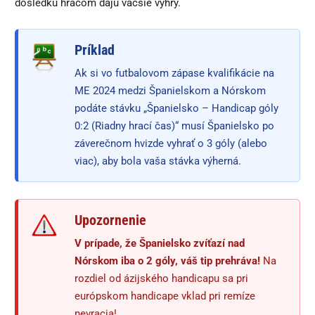
dôsledku hráčom dajú väčšie výhry.
Príklad
Ak si vo futbalovom zápase kvalifikácie na
ME 2024 medzi Španielskom a Nórskom
podáte stávku „Španielsko – Handicap góly
0:2 (Riadny hrací čas)“ musí Španielsko po
záverečnom hvizde vyhrať o 3 góly (alebo
viac), aby bola vaša stávka výherná.
Upozornenie
V prípade, že Španielsko zvíťazí nad
Nórskom iba o 2 góly, váš tip prehráva!
Na
rozdiel od ázijského handicapu sa pri
európskom handicape vklad pri remíze
nevracia!