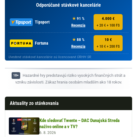
Odporúčané stávkové kancelárie
91 %
4.000 €
Tipsport
Recenzia
+ 20 € + 100 FS
88 %
10 €
Fortuna
Recenzia
+ 10 € + 200 FS
Uvedené stávkové kancelárie sú licencované ÚRHH SR.
Hazardné hry predstavujú riziko vysokých finančných strát a
vzniku závislosti. Zákaz hrania osobám mladším ako 18 rokov.
Aktuality zo stávkovania
Kde sledovať Twente – DAC Dunajská Streda
naživo online a v TV?
6. 8. 2026