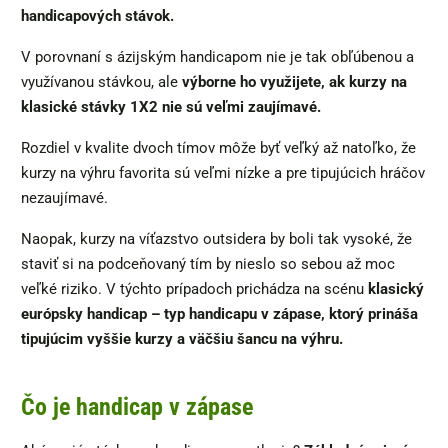
handicapových stávok.
V porovnaní s ázijským handicapom nie je tak obľúbenou a
využívanou stávkou, ale
výborne ho využijete, ak kurzy na
klasické stávky 1X2 nie sú veľmi zaujímavé.
Rozdiel v kvalite dvoch tímov môže byť veľký až natoľko, že
kurzy na výhru favorita sú veľmi nízke a pre tipujúcich hráčov
nezaujímavé.
Naopak, kurzy na víťazstvo outsidera by boli tak vysoké, že
staviť si na podceňovaný tím by nieslo so sebou až moc
veľké riziko. V týchto prípadoch prichádza na scénu
klasický
európsky handicap – typ handicapu v zápase, ktorý prináša
tipujúcim vyššie kurzy a väčšiu šancu na výhru.
Čo je handicap v zápase