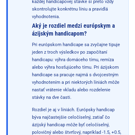
každej handicapovej stávke si preto vždy
skontrolujte konkrétnu líniu a pravidlá
vyhodnotenia.
Aký je rozdiel medzi európskym a
ázijským handicapom?
Pri európskom handicape sa zvyčajne tipuje
jeden z troch výsledkov po započítaní
handicapu: výhra domáceho tímu, remíza
alebo výhra hosťujúceho tímu. Pri ázijskom
handicape sa pracuje najmä s dvojcestným
vyhodnotením a pri niektorých líniách môže
nastať vrátenie vkladu alebo rozdelenie
stávky na dve časti.
Rozdiel je aj v líniách. Európsky handicap
býva najčastejšie celočíselný, zatiaľ čo
ázijský handicap môže byť celočíselný,
polovičný alebo štvrťový, napríklad -1.5, +0.5,