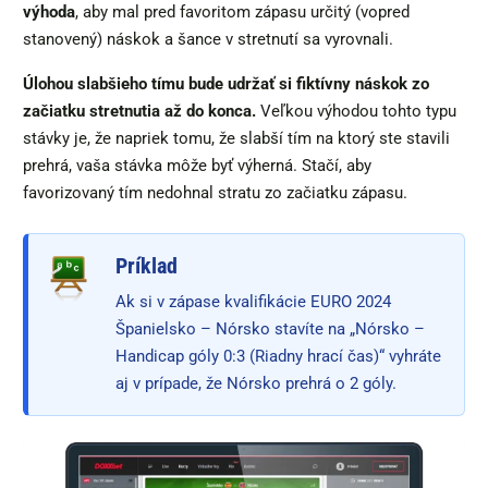
výhoda
, aby mal pred favoritom zápasu určitý (vopred
stanovený) náskok a šance v stretnutí sa vyrovnali.
Úlohou slabšieho tímu bude udržať si fiktívny náskok zo
začiatku stretnutia až do konca.
Veľkou výhodou tohto typu
stávky je, že napriek tomu, že slabší tím na ktorý ste stavili
prehrá, vaša stávka môže byť výherná. Stačí, aby
favorizovaný tím nedohnal stratu zo začiatku zápasu.
Príklad
Ak si v zápase kvalifikácie EURO 2024
Španielsko – Nórsko stavíte na „Nórsko –
Handicap góly 0:3 (Riadny hrací čas)“ vyhráte
aj v prípade, že Nórsko prehrá o 2 góly.