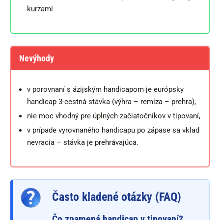
kurzami
Nevýhody
v porovnaní s ázijským handicapom je európsky
handicap 3-cestná stávka (výhra – remíza – prehra),
nie moc vhodný pre úplných začiatočníkov v tipovaní,
v prípade vyrovnaného handicapu po zápase sa vklad
nevracia – stávka je prehrávajúca.
Často kladené otázky (FAQ)
Čo znamená handicap v tipovaní?