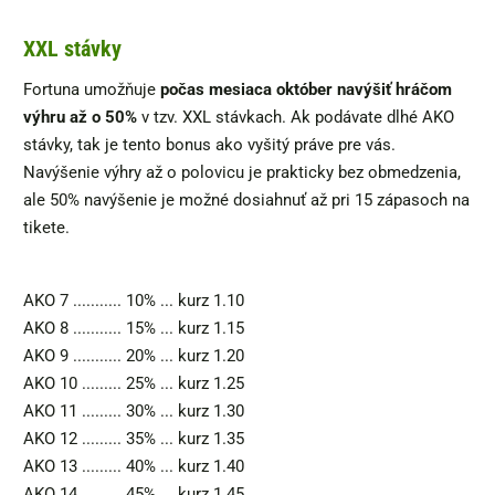
XXL stávky
Fortuna umožňuje
počas mesiaca október
navýšiť hráčom
výhru až o 50%
v tzv. XXL stávkach. Ak podávate dlhé AKO
stávky, tak je tento bonus ako vyšitý práve pre vás.
Navýšenie výhry až o polovicu je prakticky bez obmedzenia,
ale 50% navýšenie je možné dosiahnuť až pri 15 zápasoch na
tikete.
AKO 7 ........... 10% ... kurz 1.10
AKO 8 ........... 15% ... kurz 1.15
AKO 9 ........... 20% ... kurz 1.20
AKO 10 ......... 25% ... kurz 1.25
AKO 11 ......... 30% ... kurz 1.30
AKO 12 ......... 35% ... kurz 1.35
AKO 13 ......... 40% ... kurz 1.40
AKO 14 ......... 45% ... kurz 1.45