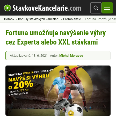
Domov
Bonusy stávkových kancelárií
Promo akcie
Fortuna umožňuje nav
Fortuna umožňuje navýšenie výhry
cez Experta alebo XXL stávkami
Aktualizované: 18. 6. 2021 | Autor:
Michal Moravec