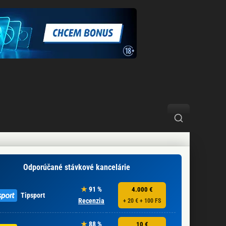
Odporúčané stávkové kancelárie
91 %
4.000 €
Tipsport
Recenzia
+ 20 € + 100 FS
88 %
10 €