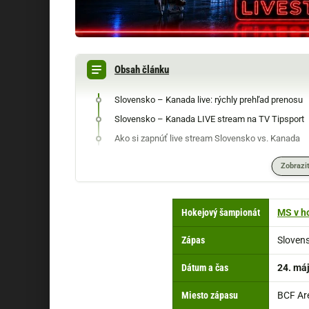
Obsah článku
Slovensko – Kanada live: rýchly prehľad prenosu
Slovensko – Kanada LIVE stream na TV Tipsport
Ako si zapnúť live stream Slovensko vs. Kanada
Zobraziť
Hokejový šampionát
MS v h
Zápas
Sloven
Dátum a čas
24. máj
Miesto zápasu
BCF Are