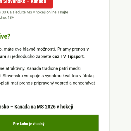
m Slovensko – Kanada
 30 € a sledujte MS v hokeji online. Hrajte
dne. 18+
ive?
o, máte dve hlavné možnosti. Priamy prenos
v
lám
si jednoducho zapnete
cez TV Tipsport
.
e atraktívny. Kanada tradične patrí medzi
i Slovensku vstupuje s vysokou kvalitou v útoku,
platí mať prenos pripravený vopred a nenechávať
nsko – Kanada na MS 2026 v hokeji
Pre koho je vhodný