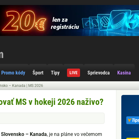
Promo kódy
Šport
Tipy
Sprievodca
Kasína
LIVE
ensko – Kanada | MS 2026
ovať MS v hokeji 2026 naživo?
,
Slovensko – Kanada
, je na pláne vo večernom