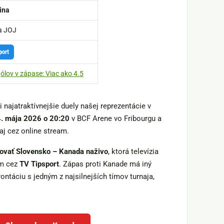
ina
ia JOJ
port
ólov v zápase: Viac ako 4.5
 najatraktívnejšie duely našej reprezentácie v
. mája 2026 o 20:20
v BCF Arene vo Fribourgu a
aj cez online stream.
dovať Slovensko – Kanada naživo
, ktorá televízia
am cez
TV Tipsport
. Zápas proti Kanade má iný
ntáciu s jedným z najsilnejších tímov turnaja,