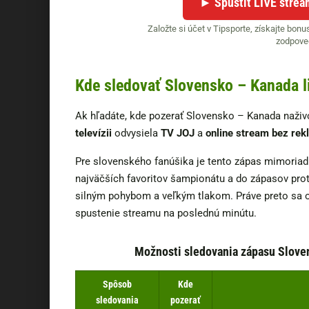
► Spustiť LIVE strea
Založte si účet v Tipsporte, získajte bonus
zodpove
Kde sledovať Slovensko – Kanada l
Ak hľadáte, kde pozerať Slovensko – Kanada naživ
televízii
odvysiela
TV JOJ
a
online stream bez rek
Pre slovenského fanúšika je tento zápas mimoriadn
najväčších favoritov šampionátu a do zápasov prot
silným pohybom a veľkým tlakom. Práve preto sa o
spustenie streamu na poslednú minútu.
Možnosti sledovania zápasu Slove
Spôsob
Kde
sledovania
pozerať