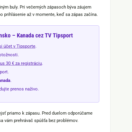
dným buly. Pri večerných zápasoch býva záujem
ebo prihlásenie až v momente, keď sa zápas začína.
ensko – Kanada cez TV Tipsport
si účet v Tipsporte
.
otožnosti.
us 30 € za registráciu
.
port.
anada
.
edujte prenos naživo.
 prejsť priamo k zápasu. Pred duelom odporúčame
i sa vám prehrávač spúšťa bez problémov.