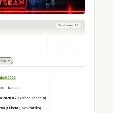
Počet sekcií: 10
 viac
okeji 2026
sko – Kanada
a 2026 o 20:20 hod. (nedeľa)
na (Fribourg, Švajčiarsko)