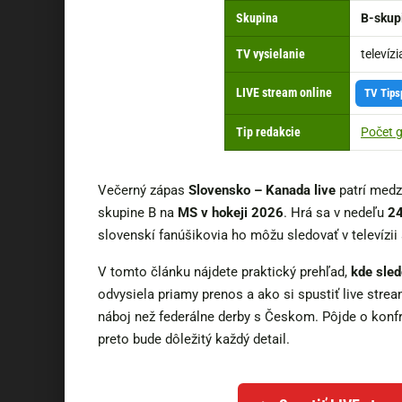
Skupina
B-skup
TV vysielanie
televíz
LIVE stream online
TV Tips
Tip redakcie
Počet g
Večerný zápas
Slovensko – Kanada live
patrí medzi
skupine B na
MS v hokeji 2026
. Hrá sa v nedeľu
24
slovenskí fanúšikovia ho môžu sledovať v televízii 
V tomto článku nájdete praktický prehľad,
kde sle
odvysiela priamy prenos a ako si spustiť live stre
náboj než federálne derby s Českom. Pôjde o konfro
preto bude dôležitý každý detail.