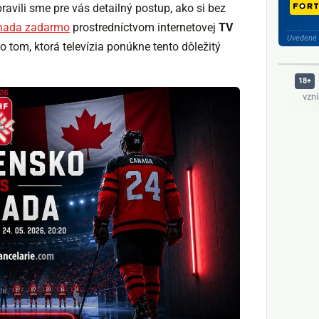
ipravili sme pre vás detailný postup, ako si bez
anada zadarmo
prostredníctvom internetovej
TV
Uvedené 
o tom, ktorá televízia ponúkne tento dôležitý
vzn