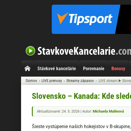
Stávkové kancelárie
Porovnanie
Bonusy
Domov
LIVE prenosy
Streamy zápasov
LIVE stream ▶️ Slov
Slovensko – Kanada: Kde sled
Aktualizované: 24. 5. 2026 | Autor:
Michaela Malinová
Šieste vystúpenie našich hokejistov v B-skupine