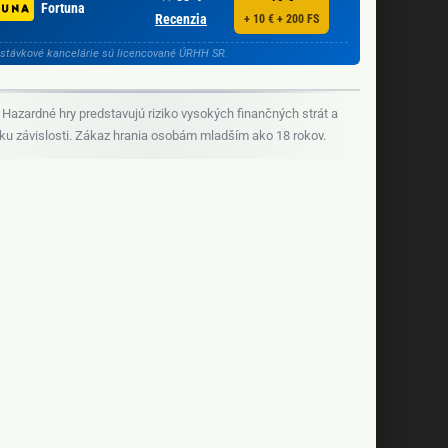
Fortuna
Recenzia
+ 10 € + 200 FS
stávkové kancelárie sú licencované ÚRHH SR.
Hazardné hry predstavujú riziko vysokých finančných strát a
iku závislosti. Zákaz hrania osobám mladším ako 18 rokov.